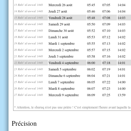
Mercredi 26 août
05:45
07:05
14:04
13 Rabi' al-awwal 1448
Jeudi 27 août
05:46
07:06
14:04
14 Rabi' al-awwal 1448
Vendredi 28 août
05:48
07:08
14:03
15 Rabi' al-awwal 1448
Samedi 29 août
05:50
07:09
14:03
16 Rabi' al-awwal 1448
Dimanche 30 août
05:52
07:10
14:03
17 Rabi' al-awwal 1448
Lundi 31 août
05:53
07:12
14:02
18 Rabi' al-awwal 1448
Mardi 1 septembre
05:55
07:13
14:02
19 Rabi' al-awwal 1448
Mercredi 2 septembre
05:57
07:15
14:02
20 Rabi' al-awwal 1448
Jeudi 3 septembre
05:58
07:16
14:02
21 Rabi' al-awwal 1448
Vendredi 4 septembre
06:00
07:18
14:01
22 Rabi' al-awwal 1448
Samedi 5 septembre
06:02
07:19
14:01
23 Rabi' al-awwal 1448
Dimanche 6 septembre
06:04
07:21
14:01
24 Rabi' al-awwal 1448
Lundi 7 septembre
06:05
07:22
14:00
25 Rabi' al-awwal 1448
Mardi 8 septembre
06:07
07:23
14:00
26 Rabi' al-awwal 1448
Mercredi 9 septembre
06:09
07:25
13:59
27 Rabi' al-awwal 1448
* Attention, le shuruq n'est pas une prière ! C'est simplement l'heure avant laquelle l
Précision