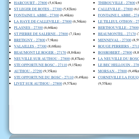
HARCOURT - 27800
(5,63km)
THIBOUVILLE - 27800
(5
ST LEGER DE ROTES - 27300
(5,82km)
CALLEVILLE - 27800
(6,
FONTAINE L ABBE - 27300
(6,46km)
FONTAINE L ABBE - 274
LA HAYE DE CALLEVILLE - 27800
(6,56km)
LE TILLEUL OTHON - 27
PLASNES - 27300
(6,66km)
BERTHOUVILLE - 27800
ST PIERRE DE SALERNE - 27800
(7,1km)
BEAUMONTEL - 27170
(
BRETIGNY - 27800
(7,9km)
MENNEVAL - 27300
(8,5
VALAILLES - 27300
(8,68km)
ROUGE PERRIERS - 271
BEAUMONT LE ROGER - 27170
(8,84km)
BOSROBERT - 27800
(8,
NEUVILLE SUR AUTHOU - 27800
(8,87km)
LA NEUVILLE DU BOSC 
STE OPPORTUNE BOSC - 27110
(9,15km)
LE BEC HELLOUIN - 278
AUTHOU - 27290
(9,35km)
MORSAN - 27800
(9,49k
STE OPPORTUNE DU BOSC - 27110
(9,49km)
CORNEVILLE LA FOUQU
LIVET SUR AUTHOU - 27800
(9,57km)
(9,55km)