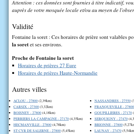
Attention : ces données sont fournies à titre indicatif, vou
auprès de votre mosquée locale et/ou au moyen de l'obser
Validité
Fontaine la soret : Ces horaires de prière sont valables po
la soret
et ses environs.
Proche de Fontaine la soret
Horaires de prières 27 Eure
Horaires de prières Haute-Normandie
Autres villes
ACLOU - 27800
(2,39km)
NASSANDRES - 27550
(
CARSIX - 27300
(3,32km)
FRANQUEVILLE - 27800
BOISNEY - 27800
(4,18km)
GOUPILLIERES - 27170
(
PERRIERS LA CAMPAGNE - 27170
(4,35km)
SERQUIGNY - 27470
(4,
HECMANVILLE - 27800
(4,78km)
BRIONNE - 27800
(5,27k
ST CYR DE SALERNE - 27800
(5,45km)
LAUNAY - 27470
(5,54km