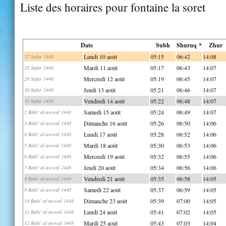
Liste des horaires pour fontaine la soret
Date
Subh
Shuruq *
Zhur
Lundi 10 août
05:15
06:42
14:08
27 Safar 1448
Mardi 11 août
05:17
06:43
14:07
28 Safar 1448
Mercredi 12 août
05:19
06:45
14:07
29 Safar 1448
Jeudi 13 août
05:21
06:46
14:07
30 Safar 1448
Vendredi 14 août
05:22
06:48
14:07
31 Safar 1448
Samedi 15 août
05:24
06:49
14:07
2 Rabi' al-awwal 1448
Dimanche 16 août
05:26
06:50
14:06
3 Rabi' al-awwal 1448
Lundi 17 août
05:28
06:52
14:06
4 Rabi' al-awwal 1448
Mardi 18 août
05:30
06:53
14:06
5 Rabi' al-awwal 1448
Mercredi 19 août
05:32
06:55
14:06
6 Rabi' al-awwal 1448
Jeudi 20 août
05:34
06:56
14:06
7 Rabi' al-awwal 1448
Vendredi 21 août
05:35
06:58
14:05
8 Rabi' al-awwal 1448
Samedi 22 août
05:37
06:59
14:05
9 Rabi' al-awwal 1448
Dimanche 23 août
05:39
07:00
14:05
10 Rabi' al-awwal 1448
Lundi 24 août
05:41
07:02
14:05
11 Rabi' al-awwal 1448
Mardi 25 août
05:43
07:03
14:04
12 Rabi' al-awwal 1448