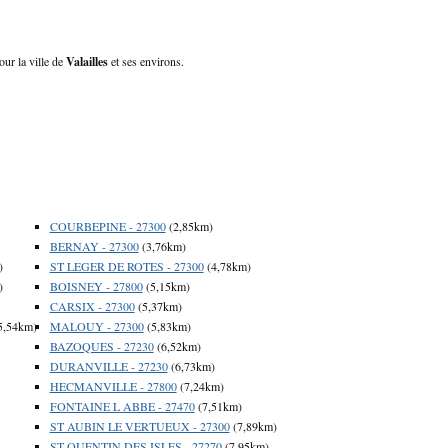
our la ville de
Valailles
et ses environs.
COURBEPINE - 27300
(2,85km)
BERNAY - 27300
(3,76km)
)
ST LEGER DE ROTES - 27300
(4,78km)
)
BOISNEY - 27800
(5,15km)
CARSIX - 27300
(5,37km)
5,54km)
MALOUY - 27300
(5,83km)
BAZOQUES - 27230
(6,52km)
DURANVILLE - 27230
(6,73km)
HECMANVILLE - 27800
(7,24km)
FONTAINE L ABBE - 27470
(7,51km)
ST AUBIN LE VERTUEUX - 27300
(7,89km)
ST QUENTIN DES ISLES - 27270
(7,95km)