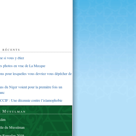
s récents
 si vous y étiez
ues photos en vrac de La Mecque
sons pour lesquelles vous devriez vous dépêcher de
s du Niger voient pour la première fois un
anc
CCIF : Une décennie contre l’islamophobie
e Musulman
lim
elle du Musulman
er Ramadan 2019