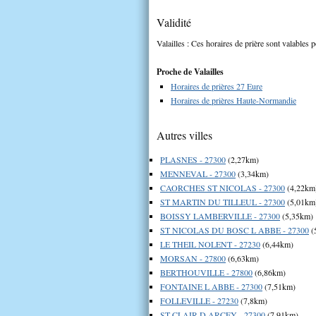
Validité
Valailles : Ces horaires de prière sont valables p
Proche de Valailles
Horaires de prières 27 Eure
Horaires de prières Haute-Normandie
Autres villes
PLASNES - 27300
(2,27km)
MENNEVAL - 27300
(3,34km)
CAORCHES ST NICOLAS - 27300
(4,22km
ST MARTIN DU TILLEUL - 27300
(5,01km
BOISSY LAMBERVILLE - 27300
(5,35km)
ST NICOLAS DU BOSC L ABBE - 27300
(
LE THEIL NOLENT - 27230
(6,44km)
MORSAN - 27800
(6,63km)
BERTHOUVILLE - 27800
(6,86km)
FONTAINE L ABBE - 27300
(7,51km)
FOLLEVILLE - 27230
(7,8km)
ST CLAIR D ARCEY - 27300
(7,91km)