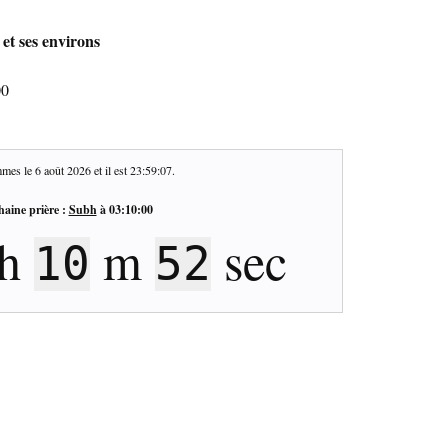
 et ses environs
00
mes le
6 août 2026
et il est
23:59:08
.
haine prière :
Subh
à
03:10:00
h
m
sec
10
51