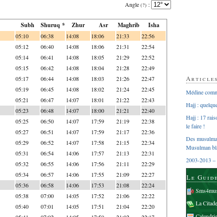
Angle
:
(?)
Subh
Shuruq *
Zhur
Asr
Maghrib
Isha
05:10
06:38
14:08
18:06
21:33
22:56
05:12
06:40
14:08
18:06
21:31
22:54
05:14
06:41
14:08
18:05
21:29
22:52
05:15
06:42
14:08
18:04
21:28
22:49
Article
05:17
06:44
14:08
18:03
21:26
22:47
05:19
06:45
14:08
18:02
21:24
22:45
Médine comme
05:21
06:47
14:07
18:01
21:22
22:43
Hajj : quelq
05:23
06:48
14:07
18:00
21:21
22:40
Hajj : 17 rai
05:25
06:50
14:07
17:59
21:19
22:38
le faire !
05:27
06:51
14:07
17:59
21:17
22:36
Des musulman
05:29
06:52
14:07
17:58
21:15
22:34
Musulman bl
05:31
06:54
14:06
17:57
21:13
22:31
2003-2013 – 
05:32
06:55
14:06
17:56
21:11
22:29
05:34
06:57
14:06
17:55
21:09
22:27
Le Guid
05:36
06:58
14:06
17:53
21:08
22:24
Sms4mus
05:38
07:00
14:05
17:52
21:06
22:22
La Citad
05:40
07:01
14:05
17:51
21:04
22:20
Calendri
05:41
07:02
14:05
17:50
21:02
22:17