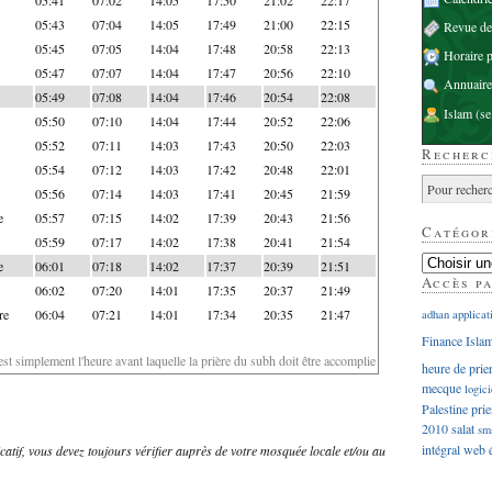
05:43
07:04
14:05
17:49
21:00
22:15
Revue d
05:45
07:05
14:04
17:48
20:58
22:13
Horaire p
05:47
07:07
14:04
17:47
20:56
22:10
Annuaire
05:49
07:08
14:04
17:46
20:54
22:08
Islam
(se
05:50
07:10
14:04
17:44
20:52
22:06
05:52
07:11
14:03
17:43
20:50
22:03
Recherc
05:54
07:12
14:03
17:42
20:48
22:01
05:56
07:14
14:03
17:41
20:45
21:59
e
05:57
07:15
14:02
17:39
20:43
21:56
Catégor
05:59
07:17
14:02
17:38
20:41
21:54
e
06:01
07:18
14:02
17:37
20:39
21:51
Accès p
06:02
07:20
14:01
17:35
20:37
21:49
re
06:04
07:21
14:01
17:34
20:35
21:47
adhan
applicat
Finance Isla
'est simplement l'heure avant laquelle la prière du subh doit être accomplie
heure de prie
mecque
logici
Palestine
prie
2010
salat
sm
intégral
web
dicatif, vous devez toujours vérifier auprès de votre mosquée locale et/ou au