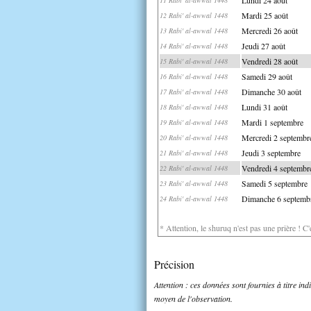
Mardi 25 août
12 Rabi' al-awwal 1448
Mercredi 26 août
13 Rabi' al-awwal 1448
Jeudi 27 août
14 Rabi' al-awwal 1448
Vendredi 28 août
15 Rabi' al-awwal 1448
Samedi 29 août
16 Rabi' al-awwal 1448
Dimanche 30 août
17 Rabi' al-awwal 1448
Lundi 31 août
18 Rabi' al-awwal 1448
Mardi 1 septembre
19 Rabi' al-awwal 1448
Mercredi 2 septembr
20 Rabi' al-awwal 1448
Jeudi 3 septembre
21 Rabi' al-awwal 1448
Vendredi 4 septembr
22 Rabi' al-awwal 1448
Samedi 5 septembre
23 Rabi' al-awwal 1448
Dimanche 6 septemb
24 Rabi' al-awwal 1448
* Attention, le shuruq n'est pas une prière ! C
Précision
Attention : ces données sont fournies à titre in
moyen de l'observation.