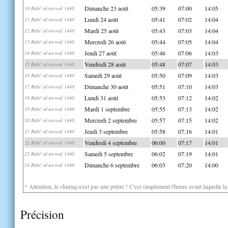
Dimanche 23 août
05:39
07:00
14:05
10 Rabi' al-awwal 1448
Lundi 24 août
05:41
07:02
14:04
11 Rabi' al-awwal 1448
Mardi 25 août
05:43
07:03
14:04
12 Rabi' al-awwal 1448
Mercredi 26 août
05:44
07:05
14:04
13 Rabi' al-awwal 1448
Jeudi 27 août
05:46
07:06
14:03
14 Rabi' al-awwal 1448
Vendredi 28 août
05:48
07:07
14:03
15 Rabi' al-awwal 1448
Samedi 29 août
05:50
07:09
14:03
16 Rabi' al-awwal 1448
Dimanche 30 août
05:51
07:10
14:03
17 Rabi' al-awwal 1448
Lundi 31 août
05:53
07:12
14:02
18 Rabi' al-awwal 1448
Mardi 1 septembre
05:55
07:13
14:02
19 Rabi' al-awwal 1448
Mercredi 2 septembre
05:57
07:15
14:02
20 Rabi' al-awwal 1448
Jeudi 3 septembre
05:58
07:16
14:01
21 Rabi' al-awwal 1448
Vendredi 4 septembre
06:00
07:17
14:01
22 Rabi' al-awwal 1448
Samedi 5 septembre
06:02
07:19
14:01
23 Rabi' al-awwal 1448
Dimanche 6 septembre
06:03
07:20
14:00
24 Rabi' al-awwal 1448
* Attention, le shuruq n'est pas une prière ! C'est simplement l'heure avant laquelle l
Précision