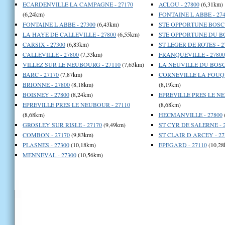
ECARDENVILLE LA CAMPAGNE - 27170
ACLOU - 27800
(6,31km)
(6,24km)
FONTAINE L ABBE - 274
FONTAINE L ABBE - 27300
(6,43km)
STE OPPORTUNE BOSC -
LA HAYE DE CALLEVILLE - 27800
(6,55km)
STE OPPORTUNE DU BOS
CARSIX - 27300
(6,83km)
ST LEGER DE ROTES - 2
CALLEVILLE - 27800
(7,33km)
FRANQUEVILLE - 27800
VILLEZ SUR LE NEUBOURG - 27110
(7,63km)
LA NEUVILLE DU BOSC 
BARC - 27170
(7,87km)
CORNEVILLE LA FOUQU
BRIONNE - 27800
(8,18km)
(8,19km)
BOISNEY - 27800
(8,24km)
EPREVILLE PRES LE NE
EPREVILLE PRES LE NEUBOUR - 27110
(8,68km)
(8,68km)
HECMANVILLE - 27800
GROSLEY SUR RISLE - 27170
(9,49km)
ST CYR DE SALERNE - 
COMBON - 27170
(9,83km)
ST CLAIR D ARCEY - 27
PLASNES - 27300
(10,18km)
EPEGARD - 27110
(10,28
MENNEVAL - 27300
(10,56km)