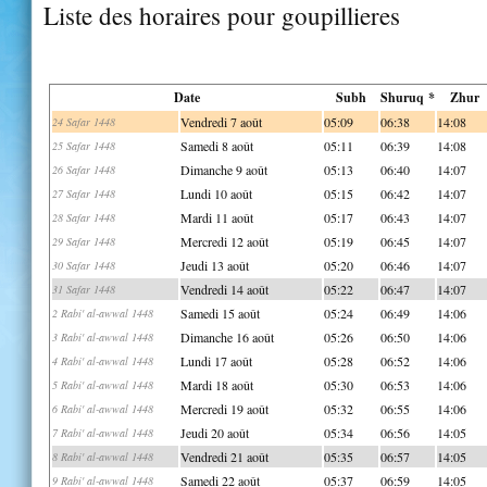
Liste des horaires pour goupillieres
Date
Subh
Shuruq *
Zhur
Vendredi 7 août
05:09
06:38
14:08
24 Safar 1448
Samedi 8 août
05:11
06:39
14:08
25 Safar 1448
Dimanche 9 août
05:13
06:40
14:07
26 Safar 1448
Lundi 10 août
05:15
06:42
14:07
27 Safar 1448
Mardi 11 août
05:17
06:43
14:07
28 Safar 1448
Mercredi 12 août
05:19
06:45
14:07
29 Safar 1448
Jeudi 13 août
05:20
06:46
14:07
30 Safar 1448
Vendredi 14 août
05:22
06:47
14:07
31 Safar 1448
Samedi 15 août
05:24
06:49
14:06
2 Rabi' al-awwal 1448
Dimanche 16 août
05:26
06:50
14:06
3 Rabi' al-awwal 1448
Lundi 17 août
05:28
06:52
14:06
4 Rabi' al-awwal 1448
Mardi 18 août
05:30
06:53
14:06
5 Rabi' al-awwal 1448
Mercredi 19 août
05:32
06:55
14:06
6 Rabi' al-awwal 1448
Jeudi 20 août
05:34
06:56
14:05
7 Rabi' al-awwal 1448
Vendredi 21 août
05:35
06:57
14:05
8 Rabi' al-awwal 1448
Samedi 22 août
05:37
06:59
14:05
9 Rabi' al-awwal 1448