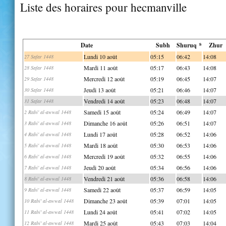
Liste des horaires pour hecmanville
Date
Subh
Shuruq *
Zhur
Lundi 10 août
05:15
06:42
14:08
27 Safar 1448
Mardi 11 août
05:17
06:43
14:08
28 Safar 1448
Mercredi 12 août
05:19
06:45
14:07
29 Safar 1448
Jeudi 13 août
05:21
06:46
14:07
30 Safar 1448
Vendredi 14 août
05:23
06:48
14:07
31 Safar 1448
Samedi 15 août
05:24
06:49
14:07
2 Rabi' al-awwal 1448
Dimanche 16 août
05:26
06:51
14:07
3 Rabi' al-awwal 1448
Lundi 17 août
05:28
06:52
14:06
4 Rabi' al-awwal 1448
Mardi 18 août
05:30
06:53
14:06
5 Rabi' al-awwal 1448
Mercredi 19 août
05:32
06:55
14:06
6 Rabi' al-awwal 1448
Jeudi 20 août
05:34
06:56
14:06
7 Rabi' al-awwal 1448
Vendredi 21 août
05:36
06:58
14:06
8 Rabi' al-awwal 1448
Samedi 22 août
05:37
06:59
14:05
9 Rabi' al-awwal 1448
Dimanche 23 août
05:39
07:01
14:05
10 Rabi' al-awwal 1448
Lundi 24 août
05:41
07:02
14:05
11 Rabi' al-awwal 1448
Mardi 25 août
05:43
07:03
14:04
12 Rabi' al-awwal 1448