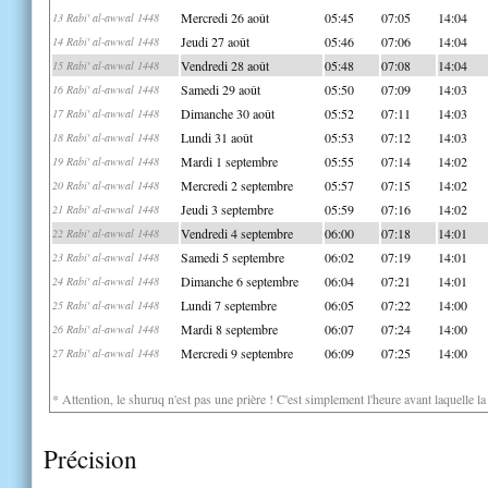
Mercredi 26 août
05:45
07:05
14:04
13 Rabi' al-awwal 1448
Jeudi 27 août
05:46
07:06
14:04
14 Rabi' al-awwal 1448
Vendredi 28 août
05:48
07:08
14:04
15 Rabi' al-awwal 1448
Samedi 29 août
05:50
07:09
14:03
16 Rabi' al-awwal 1448
Dimanche 30 août
05:52
07:11
14:03
17 Rabi' al-awwal 1448
Lundi 31 août
05:53
07:12
14:03
18 Rabi' al-awwal 1448
Mardi 1 septembre
05:55
07:14
14:02
19 Rabi' al-awwal 1448
Mercredi 2 septembre
05:57
07:15
14:02
20 Rabi' al-awwal 1448
Jeudi 3 septembre
05:59
07:16
14:02
21 Rabi' al-awwal 1448
Vendredi 4 septembre
06:00
07:18
14:01
22 Rabi' al-awwal 1448
Samedi 5 septembre
06:02
07:19
14:01
23 Rabi' al-awwal 1448
Dimanche 6 septembre
06:04
07:21
14:01
24 Rabi' al-awwal 1448
Lundi 7 septembre
06:05
07:22
14:00
25 Rabi' al-awwal 1448
Mardi 8 septembre
06:07
07:24
14:00
26 Rabi' al-awwal 1448
Mercredi 9 septembre
06:09
07:25
14:00
27 Rabi' al-awwal 1448
* Attention, le shuruq n'est pas une prière ! C'est simplement l'heure avant laquelle l
Précision