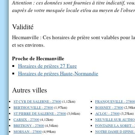
Attention : ces données sont fournies à titre indicatif, vou
auprès de votre mosquée locale et/ou au moyen de l'obser
Validité
Hecmanville : Ces horaires de prière sont valables pour la
et ses environs.
Proche de Hecmanville
Horaires de prières 27 Eure
Horaires de prières Haute-Normandie
Autres villes
ST CYR DE SALERNE - 27800
(1,12km)
FRANQUEVILLE - 27800
BERTHOUVILLE - 27800
(1,97km)
BOISNEY - 27800
(2,58k
ST PIERRE DE SALERNE - 27800
(3,04km)
ACLOU - 27800
(3,25km)
CARSIX - 27300
(4,12km)
NEUVILLE SUR AUTHOU
BRETIGNY - 27800
(4,54km)
FONTAINE LA SORET - 
MORSAN - 27800
(4,99km)
NOTRE DAME D EPINE -