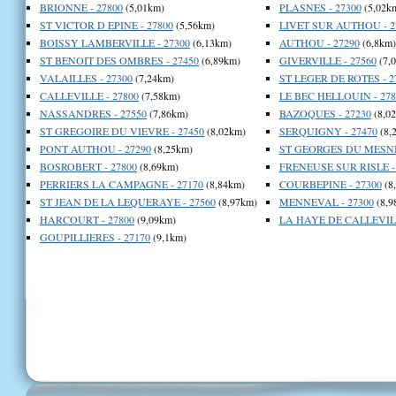
BRIONNE - 27800
(5,01km)
PLASNES - 27300
(5,02k
ST VICTOR D EPINE - 27800
(5,56km)
LIVET SUR AUTHOU - 2
BOISSY LAMBERVILLE - 27300
(6,13km)
AUTHOU - 27290
(6,8km)
ST BENOIT DES OMBRES - 27450
(6,89km)
GIVERVILLE - 27560
(7,
VALAILLES - 27300
(7,24km)
ST LEGER DE ROTES - 2
CALLEVILLE - 27800
(7,58km)
LE BEC HELLOUIN - 278
NASSANDRES - 27550
(7,86km)
BAZOQUES - 27230
(8,0
ST GREGOIRE DU VIEVRE - 27450
(8,02km)
SERQUIGNY - 27470
(8,
PONT AUTHOU - 27290
(8,25km)
ST GEORGES DU MESNIL
BOSROBERT - 27800
(8,69km)
FRENEUSE SUR RISLE -
PERRIERS LA CAMPAGNE - 27170
(8,84km)
COURBEPINE - 27300
(8
ST JEAN DE LA LEQUERAYE - 27560
(8,97km)
MENNEVAL - 27300
(8,9
HARCOURT - 27800
(9,09km)
LA HAYE DE CALLEVILL
GOUPILLIERES - 27170
(9,1km)