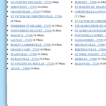
ST QUENTIN DES ISLES - 27270
(6km)
BOISNEY - 27800
(6,44k
SERQUIGNY - 27470
(6,61km)
ST MARTIN DU TILLEUL
GRANDCHAIN - 27410
(7,02km)
CORNEVILLE LA FOUQU
ST VICTOR DE CHRETIENVILLE - 27300
(7,17km)
(8,35km)
ST VICTOR DE CHRETIE
FERRIERES ST HILAIRE - 27270
(8,35km)
STE MARGUERITE EN O
JONQUERETS DE LIVET - 27410
(8,4km)
ST AUBIN LE GUICHARD
MALOUY - 27300
(8,46km)
FONTAINE LA SORET - 
LAUNAY - 27470
(8,59km)
NASSANDRES - 27550
(
BOISSY LAMBERVILLE - 27300
(8,63km)
HECMANVILLE - 27800
GRAND CAMP - 27270
(8,98km)
BERTHOUVILLE - 27800
PLAINVILLE - 27300
(9,34km)
LE THEIL NOLENT - 272
DURANVILLE - 27230
(9,67km)
MORSAN - 27800
(9,71k
ST VINCENT DU BOULAY - 27230
(9,79km)
BAZOQUES - 27230
(9,8
ACLOU - 27800
(9,9km)