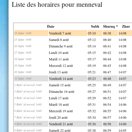
Liste des horaires pour menneval
Date
Subh
Shuruq *
Zhur
Vendredi 7 août
05:10
06:38
14:08
24 Safar 1448
Samedi 8 août
05:12
06:40
14:08
25 Safar 1448
Dimanche 9 août
05:14
06:41
14:08
26 Safar 1448
Lundi 10 août
05:15
06:42
14:08
27 Safar 1448
Mardi 11 août
05:17
06:44
14:08
28 Safar 1448
Mercredi 12 août
05:19
06:45
14:08
29 Safar 1448
Jeudi 13 août
05:21
06:47
14:07
30 Safar 1448
Vendredi 14 août
05:23
06:48
14:07
31 Safar 1448
Samedi 15 août
05:25
06:49
14:07
2 Rabi' al-awwal 1448
Dimanche 16 août
05:27
06:51
14:07
3 Rabi' al-awwal 1448
Lundi 17 août
05:29
06:52
14:07
4 Rabi' al-awwal 1448
Mardi 18 août
05:31
06:54
14:06
5 Rabi' al-awwal 1448
Mercredi 19 août
05:32
06:55
14:06
6 Rabi' al-awwal 1448
Jeudi 20 août
05:34
06:57
14:06
7 Rabi' al-awwal 1448
Vendredi 21 août
05:36
06:58
14:06
8 Rabi' al-awwal 1448
Samedi 22 août
05:38
06:59
14:05
9 Rabi' al-awwal 1448