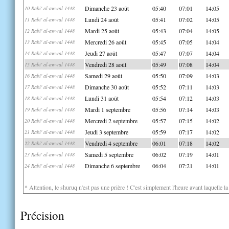
Dimanche 23 août
05:40
07:01
14:05
10 Rabi' al-awwal 1448
Lundi 24 août
05:41
07:02
14:05
11 Rabi' al-awwal 1448
Mardi 25 août
05:43
07:04
14:05
12 Rabi' al-awwal 1448
Mercredi 26 août
05:45
07:05
14:04
13 Rabi' al-awwal 1448
Jeudi 27 août
05:47
07:07
14:04
14 Rabi' al-awwal 1448
Vendredi 28 août
05:49
07:08
14:04
15 Rabi' al-awwal 1448
Samedi 29 août
05:50
07:09
14:03
16 Rabi' al-awwal 1448
Dimanche 30 août
05:52
07:11
14:03
17 Rabi' al-awwal 1448
Lundi 31 août
05:54
07:12
14:03
18 Rabi' al-awwal 1448
Mardi 1 septembre
05:56
07:14
14:03
19 Rabi' al-awwal 1448
Mercredi 2 septembre
05:57
07:15
14:02
20 Rabi' al-awwal 1448
Jeudi 3 septembre
05:59
07:17
14:02
21 Rabi' al-awwal 1448
Vendredi 4 septembre
06:01
07:18
14:02
22 Rabi' al-awwal 1448
Samedi 5 septembre
06:02
07:19
14:01
23 Rabi' al-awwal 1448
Dimanche 6 septembre
06:04
07:21
14:01
24 Rabi' al-awwal 1448
* Attention, le shuruq n'est pas une prière ! C'est simplement l'heure avant laquelle l
Précision