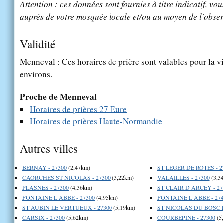
Attention : ces données sont fournies à titre indicatif, vou
auprès de votre mosquée locale et/ou au moyen de l'obser
Validité
Menneval : Ces horaires de prière sont valables pour la v
environs.
Proche de Menneval
Horaires de prières 27 Eure
Horaires de prières Haute-Normandie
Autres villes
BERNAY - 27300
(2,47km)
ST LEGER DE ROTES - 2
CAORCHES ST NICOLAS - 27300
(3,22km)
VALAILLES - 27300
(3,3
PLASNES - 27300
(4,36km)
ST CLAIR D ARCEY - 27
FONTAINE L ABBE - 27300
(4,95km)
FONTAINE L ABBE - 274
ST AUBIN LE VERTUEUX - 27300
(5,19km)
ST NICOLAS DU BOSC L
CARSIX - 27300
(5,62km)
COURBEPINE - 27300
(5