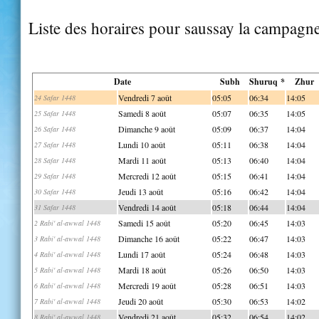
Liste des horaires pour saussay la campagn
Date
Subh
Shuruq *
Zhur
Vendredi 7 août
05:05
06:34
14:05
24 Safar 1448
Samedi 8 août
05:07
06:35
14:05
25 Safar 1448
Dimanche 9 août
05:09
06:37
14:04
26 Safar 1448
Lundi 10 août
05:11
06:38
14:04
27 Safar 1448
Mardi 11 août
05:13
06:40
14:04
28 Safar 1448
Mercredi 12 août
05:15
06:41
14:04
29 Safar 1448
Jeudi 13 août
05:16
06:42
14:04
30 Safar 1448
Vendredi 14 août
05:18
06:44
14:04
31 Safar 1448
Samedi 15 août
05:20
06:45
14:03
2 Rabi' al-awwal 1448
Dimanche 16 août
05:22
06:47
14:03
3 Rabi' al-awwal 1448
Lundi 17 août
05:24
06:48
14:03
4 Rabi' al-awwal 1448
Mardi 18 août
05:26
06:50
14:03
5 Rabi' al-awwal 1448
Mercredi 19 août
05:28
06:51
14:03
6 Rabi' al-awwal 1448
Jeudi 20 août
05:30
06:53
14:02
7 Rabi' al-awwal 1448
Vendredi 21 août
05:32
06:54
14:02
8 Rabi' al-awwal 1448