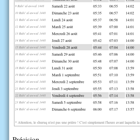
Samedi 22 août
05:33
06:55
14:02
9 Rabi' al-awwal 1448
Dimanche 23 août
05:35
06:57
14:02
10 Rabi' al-awwal 1448
Lundi 24 août
05:37
06:58
14:01
11 Rabi' al-awwal 1448
Mardi 25 août
05:39
07:00
14:01
12 Rabi' al-awwal 1448
Mercredi 26 août
05:41
07:01
14:01
13 Rabi' al-awwal 1448
Jeudi 27 août
05:42
07:03
14:00
14 Rabi' al-awwal 1448
Vendredi 28 août
05:44
07:04
14:00
15 Rabi' al-awwal 1448
Samedi 29 août
05:46
07:06
14:00
16 Rabi' al-awwal 1448
Dimanche 30 août
05:48
07:07
14:00
17 Rabi' al-awwal 1448
Lundi 31 août
05:50
07:08
13:59
18 Rabi' al-awwal 1448
Mardi 1 septembre
05:51
07:10
13:59
19 Rabi' al-awwal 1448
Mercredi 2 septembre
05:53
07:11
13:59
20 Rabi' al-awwal 1448
Jeudi 3 septembre
05:55
07:13
13:58
21 Rabi' al-awwal 1448
Vendredi 4 septembre
05:56
07:14
13:58
22 Rabi' al-awwal 1448
Samedi 5 septembre
05:58
07:16
13:58
23 Rabi' al-awwal 1448
Dimanche 6 septembre
06:00
07:17
13:57
24 Rabi' al-awwal 1448
* Attention, le shuruq n'est pas une prière ! C'est simplement l'heure avant laquelle l
Précision