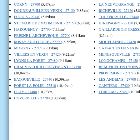
CORNY - 27700
(5,47km)
LA NEUVE GRANGE - 2
DOUDEAUVILLE EN VEXIN - 27150
(5,83km)
RICHEVILLE - 27420
(5,
ECOUIS - 27440
(5,89km)
TOUFFREVILLE - 27440
STE MARIE DE VATIMESNIL - 27150
(6,88km)
ETREPAGNY - 27150
(7,
HARQUENCY - 27700
(7,35km)
GAILLARDBOIS CRESSE
FRESNE L ARCHEVEQUE - 27700
(8,41km)
(8,34km)
ROSAY SUR LIEURE - 27790
(8,56km)
MOUFLAINES - 27420
(8
MORGNY - 27150
(9,17km)
GAMACHES EN VEXIN -
VILLERS EN VEXIN - 27420
(9,22km)
MENESQUEVILLE - 278
LYONS LA FORET - 27480
(9,44km)
LONGCHAMPS - 27150
(
CHAUVINCOURT PROVEMONT - 27150
BEAUFICEL EN LYONS -
(10,04km)
PROVEMONT - 27150
(10
BACQUEVILLE - 27440
(10,39km)
LES ANDELYS - 27700
(1
FORET LA FOLIE - 27510
(10,49km)
CANTIERS - 27420
(10,6
LILLY - 27480
(10,73km)
LORLEAU - 27480
(10,78
CUVERVILLE - 27700
(10,87km)