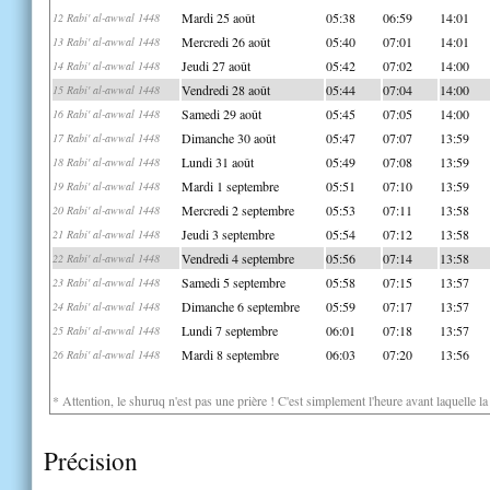
Mardi 25 août
05:38
06:59
14:01
12 Rabi' al-awwal 1448
Mercredi 26 août
05:40
07:01
14:01
13 Rabi' al-awwal 1448
Jeudi 27 août
05:42
07:02
14:00
14 Rabi' al-awwal 1448
Vendredi 28 août
05:44
07:04
14:00
15 Rabi' al-awwal 1448
Samedi 29 août
05:45
07:05
14:00
16 Rabi' al-awwal 1448
Dimanche 30 août
05:47
07:07
13:59
17 Rabi' al-awwal 1448
Lundi 31 août
05:49
07:08
13:59
18 Rabi' al-awwal 1448
Mardi 1 septembre
05:51
07:10
13:59
19 Rabi' al-awwal 1448
Mercredi 2 septembre
05:53
07:11
13:58
20 Rabi' al-awwal 1448
Jeudi 3 septembre
05:54
07:12
13:58
21 Rabi' al-awwal 1448
Vendredi 4 septembre
05:56
07:14
13:58
22 Rabi' al-awwal 1448
Samedi 5 septembre
05:58
07:15
13:57
23 Rabi' al-awwal 1448
Dimanche 6 septembre
05:59
07:17
13:57
24 Rabi' al-awwal 1448
Lundi 7 septembre
06:01
07:18
13:57
25 Rabi' al-awwal 1448
Mardi 8 septembre
06:03
07:20
13:56
26 Rabi' al-awwal 1448
* Attention, le shuruq n'est pas une prière ! C'est simplement l'heure avant laquelle l
Précision