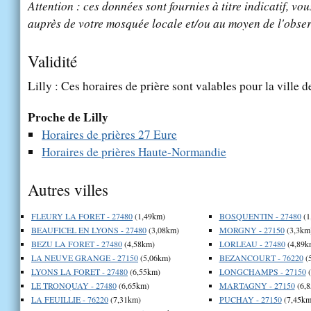
Attention : ces données sont fournies à titre indicatif, vou
auprès de votre mosquée locale et/ou au moyen de l'obser
Validité
Lilly : Ces horaires de prière sont valables pour la ville 
Proche de Lilly
Horaires de prières 27 Eure
Horaires de prières Haute-Normandie
Autres villes
FLEURY LA FORET - 27480
(1,49km)
BOSQUENTIN - 27480
(1
BEAUFICEL EN LYONS - 27480
(3,08km)
MORGNY - 27150
(3,3km
BEZU LA FORET - 27480
(4,58km)
LORLEAU - 27480
(4,89k
LA NEUVE GRANGE - 27150
(5,06km)
BEZANCOURT - 76220
(
LYONS LA FORET - 27480
(6,55km)
LONGCHAMPS - 27150
(
LE TRONQUAY - 27480
(6,65km)
MARTAGNY - 27150
(6,
LA FEUILLIE - 76220
(7,31km)
PUCHAY - 27150
(7,45km