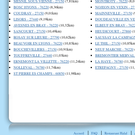
MESNIL SOUS VIENNE - 27150
(7,81km)
MONTROTY - 76220
(8,0
BOSC HYONS - 76220
(8,36km)
NOJEON EN VEXIN - 27
COUDRAY - 27150
(9,01km)
MAINNEVILLE - 27150
(
LISORS - 27440
(9,19km)
DOUDEAUVILLE EN VEX
AVESNES EN BRAY - 76220
(10,32km)
ELBEUF EN BRAY - 762
SANCOURT - 27150
(10,49km)
HEUDICOURT - 27860
(1
ROSAY SUR LIEURE - 27790
(10,62km)
SAUSSAY LA CAMPAGNE
BEAUVOIR EN LYONS - 76220
(10,83km)
LE THIL - 27150
(10,85km
BOUCHEVILLIERS - 27150
(10,91km)
NEUF MARCHE - 76220
TOUFFREVILLE - 27440
(11,03km)
BREMONTIER MERVAL -
ERNEMONT LA VILLETTE - 76220
(11,24km)
LA HAYE - 76780
(11,38
NOLLEVAL - 76780
(11,74km)
ETREPAGNY - 27150
(11
ST PIERRE ES CHAMPS - 60850
(11,98km)
Accueil
FAQ
Restaurant Halal