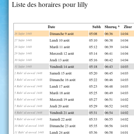
Liste des horaires pour lilly
Date
Subh
Shuruq *
Zhur
Dimanche 9 août
05:08
06:36
14:04
26 Safar 1448
Lundi 10 août
05:10
06:38
14:04
27 Safar 1448
Mardi 11 août
05:12
06:39
14:04
28 Safar 1448
Mercredi 12 août
05:14
06:41
14:04
29 Safar 1448
Jeudi 13 août
05:16
06:42
14:04
30 Safar 1448
Vendredi 14 août
05:18
06:43
14:03
31 Safar 1448
Samedi 15 août
05:20
06:45
14:03
2 Rabi' al-awwal 1448
Dimanche 16 août
05:22
06:46
14:03
3 Rabi' al-awwal 1448
Lundi 17 août
05:23
06:48
14:03
4 Rabi' al-awwal 1448
Mardi 18 août
05:25
06:49
14:03
5 Rabi' al-awwal 1448
Mercredi 19 août
05:27
06:51
14:02
6 Rabi' al-awwal 1448
Jeudi 20 août
05:29
06:52
14:02
7 Rabi' al-awwal 1448
Vendredi 21 août
05:31
06:54
14:02
8 Rabi' al-awwal 1448
Samedi 22 août
05:33
06:55
14:02
9 Rabi' al-awwal 1448
Dimanche 23 août
05:35
06:56
14:01
10 Rabi' al-awwal 1448
Lundi 24 août
05:36
06:58
14:01
11 Rabi' al-awwal 1448