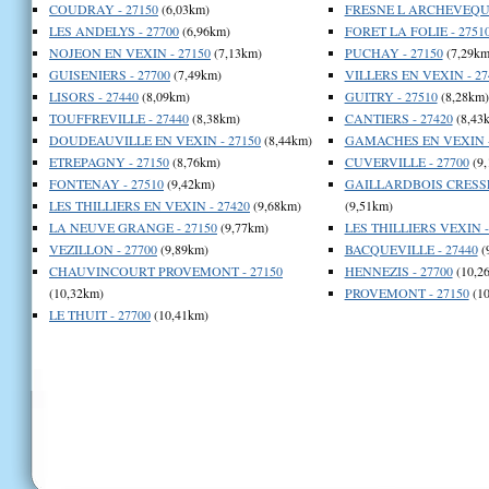
COUDRAY - 27150
(6,03km)
FRESNE L ARCHEVEQUE
LES ANDELYS - 27700
(6,96km)
FORET LA FOLIE - 2751
NOJEON EN VEXIN - 27150
(7,13km)
PUCHAY - 27150
(7,29km
GUISENIERS - 27700
(7,49km)
VILLERS EN VEXIN - 27
LISORS - 27440
(8,09km)
GUITRY - 27510
(8,28km)
TOUFFREVILLE - 27440
(8,38km)
CANTIERS - 27420
(8,43
DOUDEAUVILLE EN VEXIN - 27150
(8,44km)
GAMACHES EN VEXIN -
ETREPAGNY - 27150
(8,76km)
CUVERVILLE - 27700
(9,
FONTENAY - 27510
(9,42km)
GAILLARDBOIS CRESSE
LES THILLIERS EN VEXIN - 27420
(9,68km)
(9,51km)
LA NEUVE GRANGE - 27150
(9,77km)
LES THILLIERS VEXIN -
VEZILLON - 27700
(9,89km)
BACQUEVILLE - 27440
(
CHAUVINCOURT PROVEMONT - 27150
HENNEZIS - 27700
(10,2
(10,32km)
PROVEMONT - 27150
(10
LE THUIT - 27700
(10,41km)