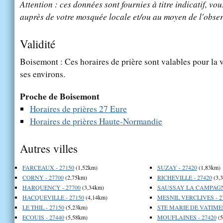
Attention : ces données sont fournies à titre indicatif, vou
auprès de votre mosquée locale et/ou au moyen de l'obser
Validité
Boisemont : Ces horaires de prière sont valables pour la 
ses environs.
Proche de Boisemont
Horaires de prières 27 Eure
Horaires de prières Haute-Normandie
Autres villes
FARCEAUX - 27150
(1,52km)
SUZAY - 27420
(1,83km)
CORNY - 27700
(2,75km)
RICHEVILLE - 27420
(3,
HARQUENCY - 27700
(3,34km)
SAUSSAY LA CAMPAGNE
HACQUEVILLE - 27150
(4,14km)
MESNIL VERCLIVES - 2
LE THIL - 27150
(5,23km)
STE MARIE DE VATIMES
ECOUIS - 27440
(5,58km)
MOUFLAINES - 27420
(5