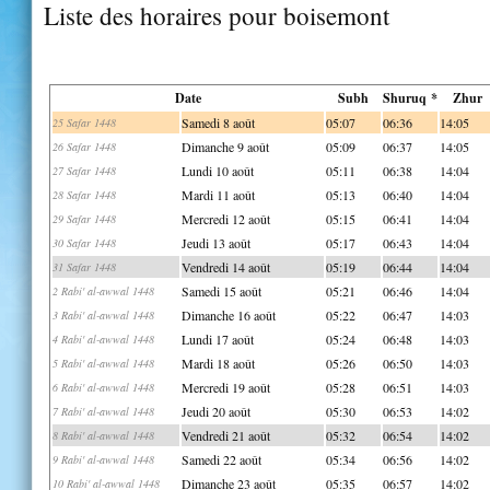
Liste des horaires pour boisemont
Date
Subh
Shuruq *
Zhur
Samedi 8 août
05:07
06:36
14:05
25 Safar 1448
Dimanche 9 août
05:09
06:37
14:05
26 Safar 1448
Lundi 10 août
05:11
06:38
14:04
27 Safar 1448
Mardi 11 août
05:13
06:40
14:04
28 Safar 1448
Mercredi 12 août
05:15
06:41
14:04
29 Safar 1448
Jeudi 13 août
05:17
06:43
14:04
30 Safar 1448
Vendredi 14 août
05:19
06:44
14:04
31 Safar 1448
Samedi 15 août
05:21
06:46
14:04
2 Rabi' al-awwal 1448
Dimanche 16 août
05:22
06:47
14:03
3 Rabi' al-awwal 1448
Lundi 17 août
05:24
06:48
14:03
4 Rabi' al-awwal 1448
Mardi 18 août
05:26
06:50
14:03
5 Rabi' al-awwal 1448
Mercredi 19 août
05:28
06:51
14:03
6 Rabi' al-awwal 1448
Jeudi 20 août
05:30
06:53
14:02
7 Rabi' al-awwal 1448
Vendredi 21 août
05:32
06:54
14:02
8 Rabi' al-awwal 1448
Samedi 22 août
05:34
06:56
14:02
9 Rabi' al-awwal 1448
Dimanche 23 août
05:35
06:57
14:02
10 Rabi' al-awwal 1448