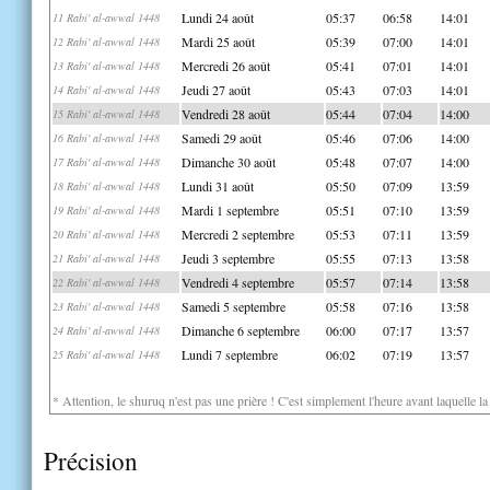
Lundi 24 août
05:37
06:58
14:01
11 Rabi' al-awwal 1448
Mardi 25 août
05:39
07:00
14:01
12 Rabi' al-awwal 1448
Mercredi 26 août
05:41
07:01
14:01
13 Rabi' al-awwal 1448
Jeudi 27 août
05:43
07:03
14:01
14 Rabi' al-awwal 1448
Vendredi 28 août
05:44
07:04
14:00
15 Rabi' al-awwal 1448
Samedi 29 août
05:46
07:06
14:00
16 Rabi' al-awwal 1448
Dimanche 30 août
05:48
07:07
14:00
17 Rabi' al-awwal 1448
Lundi 31 août
05:50
07:09
13:59
18 Rabi' al-awwal 1448
Mardi 1 septembre
05:51
07:10
13:59
19 Rabi' al-awwal 1448
Mercredi 2 septembre
05:53
07:11
13:59
20 Rabi' al-awwal 1448
Jeudi 3 septembre
05:55
07:13
13:58
21 Rabi' al-awwal 1448
Vendredi 4 septembre
05:57
07:14
13:58
22 Rabi' al-awwal 1448
Samedi 5 septembre
05:58
07:16
13:58
23 Rabi' al-awwal 1448
Dimanche 6 septembre
06:00
07:17
13:57
24 Rabi' al-awwal 1448
Lundi 7 septembre
06:02
07:19
13:57
25 Rabi' al-awwal 1448
* Attention, le shuruq n'est pas une prière ! C'est simplement l'heure avant laquelle l
Précision