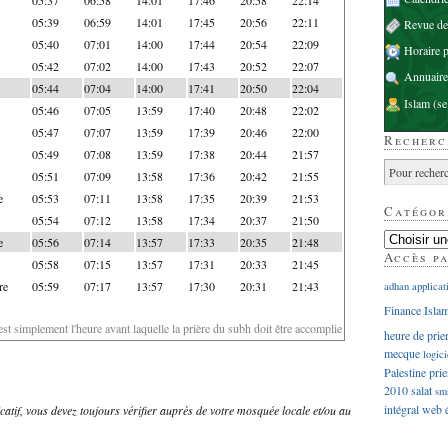
05:39
06:59
14:01
17:45
20:56
22:11
Revue d
05:40
07:01
14:00
17:44
20:54
22:09
Horaire p
05:42
07:02
14:00
17:43
20:52
22:07
Annuaire
05:44
07:04
14:00
17:41
20:50
22:04
Islam
(se
05:46
07:05
13:59
17:40
20:48
22:02
05:47
07:07
13:59
17:39
20:46
22:00
Recherc
05:49
07:08
13:59
17:38
20:44
21:57
05:51
07:09
13:58
17:36
20:42
21:55
e
05:53
07:11
13:58
17:35
20:39
21:53
Catégor
05:54
07:12
13:58
17:34
20:37
21:50
e
05:56
07:14
13:57
17:33
20:35
21:48
Accès p
05:58
07:15
13:57
17:31
20:33
21:45
re
05:59
07:17
13:57
17:30
20:31
21:43
adhan
applicat
Finance Isla
'est simplement l'heure avant laquelle la prière du subh doit être accomplie
heure de prie
mecque
logici
Palestine
prie
2010
salat
sm
intégral
web
dicatif, vous devez toujours vérifier auprès de votre mosquée locale et/ou au