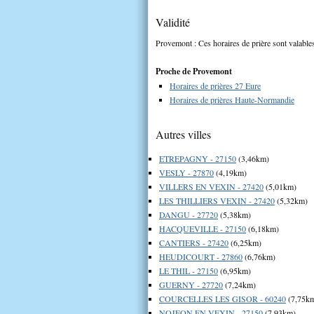
Validité
Provemont : Ces horaires de prière sont valables
Proche de Provemont
Horaires de prières 27 Eure
Horaires de prières Haute-Normandie
Autres villes
ETREPAGNY - 27150
(3,46km)
VESLY - 27870
(4,19km)
VILLERS EN VEXIN - 27420
(5,01km)
LES THILLIERS VEXIN - 27420
(5,32km)
DANGU - 27720
(5,38km)
HACQUEVILLE - 27150
(6,18km)
CANTIERS - 27420
(6,25km)
HEUDICOURT - 27860
(6,76km)
LE THIL - 27150
(6,95km)
GUERNY - 27720
(7,24km)
COURCELLES LES GISOR - 60240
(7,75k
NOJEON EN VEXIN - 27150
(7,93km)