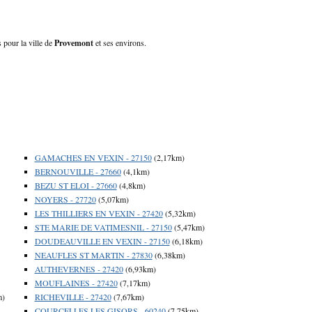
 pour la ville de
Provemont
et ses environs.
GAMACHES EN VEXIN - 27150
(2,17km)
BERNOUVILLE - 27660
(4,1km)
BEZU ST ELOI - 27660
(4,8km)
NOYERS - 27720
(5,07km)
LES THILLIERS EN VEXIN - 27420
(5,32km)
STE MARIE DE VATIMESNIL - 27150
(5,47km)
DOUDEAUVILLE EN VEXIN - 27150
(6,18km)
NEAUFLES ST MARTIN - 27830
(6,38km)
AUTHEVERNES - 27420
(6,93km)
MOUFLAINES - 27420
(7,17km)
m)
RICHEVILLE - 27420
(7,67km)
COURCELLES LES GISORS - 60240
(7,75km)