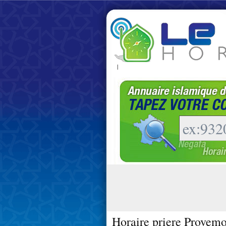
|
Horaire priere Provemo