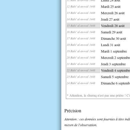
Mardi 25 août
12 Rabi' al-awwal 1448
Mercredi 26 août
13 Rabi' al-awwal 1448
Jeudi 27 août
14 Rabi' al-awwal 1448
Vendredi 28 août
15 Rabi' al-awwal 1448
Samedi 29 août
16 Rabi' al-awwal 1448
Dimanche 30 août
17 Rabi' al-awwal 1448
Lundi 31 août
18 Rabi' al-awwal 1448
Mardi 1 septembre
19 Rabi' al-awwal 1448
Mercredi 2 septembr
20 Rabi' al-awwal 1448
Jeudi 3 septembre
21 Rabi' al-awwal 1448
Vendredi 4 septembr
22 Rabi' al-awwal 1448
Samedi 5 septembre
23 Rabi' al-awwal 1448
Dimanche 6 septemb
24 Rabi' al-awwal 1448
* Attention, le shuruq n'est pas une prière ! C
Précision
Attention : ces données sont fournies à titre in
moyen de l'observation.