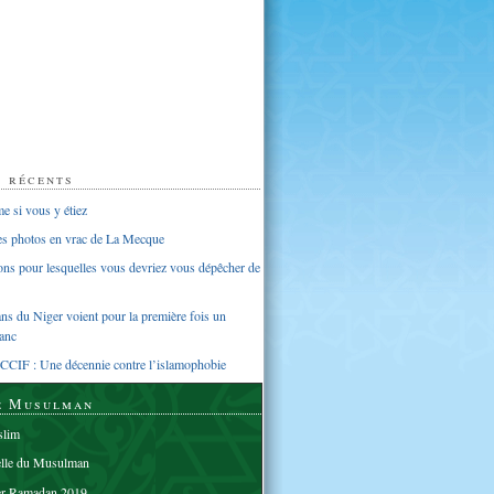
s récents
 si vous y étiez
ues photos en vrac de La Mecque
sons pour lesquelles vous devriez vous dépêcher de
s du Niger voient pour la première fois un
anc
CCIF : Une décennie contre l’islamophobie
e Musulman
lim
elle du Musulman
er Ramadan 2019