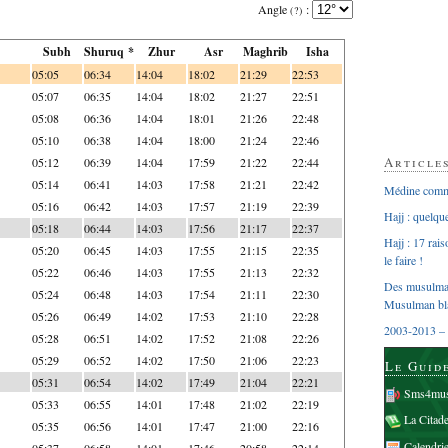
Angle
:
(?)
Subh
Shuruq *
Zhur
Asr
Maghrib
Isha
05:05
06:34
14:04
18:02
21:29
22:53
05:07
06:35
14:04
18:02
21:27
22:51
05:08
06:36
14:04
18:01
21:26
22:48
05:10
06:38
14:04
18:00
21:24
22:46
Article
05:12
06:39
14:04
17:59
21:22
22:44
05:14
06:41
14:03
17:58
21:21
22:42
Médine comme
05:16
06:42
14:03
17:57
21:19
22:39
Hajj : quelq
05:18
06:44
14:03
17:56
21:17
22:37
Hajj : 17 rai
05:20
06:45
14:03
17:55
21:15
22:35
le faire !
05:22
06:46
14:03
17:55
21:13
22:32
Des musulman
05:24
06:48
14:03
17:54
21:11
22:30
Musulman bl
05:26
06:49
14:02
17:53
21:10
22:28
2003-2013 – 
05:28
06:51
14:02
17:52
21:08
22:26
05:29
06:52
14:02
17:50
21:06
22:23
Le Guid
05:31
06:54
14:02
17:49
21:04
22:21
Sms4mus
05:33
06:55
14:01
17:48
21:02
22:19
La Citad
05:35
06:56
14:01
17:47
21:00
22:16
Calendri
05:37
06:58
14:01
17:46
20:58
22:14