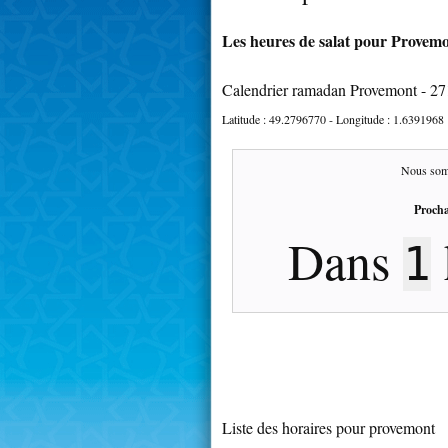
Les heures de salat pour Provemo
Calendrier ramadan Provemont - 2
Latitude :
49.2796770
- Longitude :
1.6391968
Nous som
Procha
Dans
1
Liste des horaires pour provemont