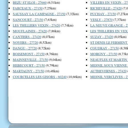
BEZU ST ELOI - 27660
(6,51km)
VILLERS EN VEXIN - 27
FARCEAUX - 27150
(7,25km)
RICHEVILLE - 27420
(7,
SAUSSAY LA CAMPAGNE - 27150
(7,32km)
PUCHAY - 27150
(7,27km
SANCOURT - 27150
(7,63km)
VESLY - 27870
(7,37km)
LES THILLIERS VEXIN - 27420
(7,74km)
LA NEUVE GRANGE - 2
MOUFLAINES - 27420
(7,86km)
LES THILLIERS EN VEXI
CANTIERS - 27420
(8,07km)
SUZAY - 27420
(8,05km)
NOYERS - 27720
(8,52km)
ST DENIS LE FERMENT -
DANGU - 27720
(8,72km)
COUDRAY - 27150
(8,58
BOISEMONT - 27150
(8,76km)
MORGNY - 27150
(8,73k
MAINNEVILLE - 27150
(9,04km)
NEAUFLES ST MARTIN -
HEBECOURT - 27150
(9,79km)
MESNIL SOUS VIENNE -
MARTAGNY - 27150
(10,48km)
AUTHEVERNES - 27420
COURCELLES LES GISORS - 60240
(10,66km)
MESNIL VERCLIVES - 2