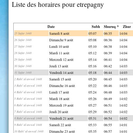
Liste des horaires pour etrepagny
Date
Subh
Shuruq *
Zhur
Samedi 8 août
05:07
06:35
14:04
25 Safar 1448
Dimanche 9 août
05:08
06:36
14:04
26 Safar 1448
Lundi 10 août
05:10
06:38
14:04
27 Safar 1448
Mardi 11 août
05:12
06:39
14:04
28 Safar 1448
Mercredi 12 août
05:14
06:41
14:04
29 Safar 1448
Jeudi 13 août
05:16
06:42
14:03
30 Safar 1448
Vendredi 14 août
05:18
06:44
14:03
31 Safar 1448
Samedi 15 août
05:20
06:45
14:03
2 Rabi' al-awwal 1448
Dimanche 16 août
05:22
06:46
14:03
3 Rabi' al-awwal 1448
Lundi 17 août
05:24
06:48
14:03
4 Rabi' al-awwal 1448
Mardi 18 août
05:26
06:49
14:02
5 Rabi' al-awwal 1448
Mercredi 19 août
05:27
06:51
14:02
6 Rabi' al-awwal 1448
Jeudi 20 août
05:29
06:52
14:02
7 Rabi' al-awwal 1448
Vendredi 21 août
05:31
06:54
14:02
8 Rabi' al-awwal 1448
Samedi 22 août
05:33
06:55
14:01
9 Rabi' al-awwal 1448
Dimanche 23 août
05:35
06:57
14:01
10 Rabi' al-awwal 1448