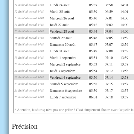
Lundi 24 août
05:37
06:58
14:01
11 Rabi' al-awwal 1448
Mardi 25 août
05:39
06:59
14:01
12 Rabi' al-awwal 1448
Mercredi 26 août
05:40
07:01
14:00
13 Rabi' al-awwal 1448
Jeudi 27 août
05:42
07:02
14:00
14 Rabi' al-awwal 1448
Vendredi 28 août
05:44
07:04
14:00
15 Rabi' al-awwal 1448
Samedi 29 août
05:46
07:05
13:59
16 Rabi' al-awwal 1448
Dimanche 30 août
05:47
07:07
13:59
17 Rabi' al-awwal 1448
Lundi 31 août
05:49
07:08
13:59
18 Rabi' al-awwal 1448
Mardi 1 septembre
05:51
07:10
13:59
19 Rabi' al-awwal 1448
Mercredi 2 septembre
05:53
07:11
13:58
20 Rabi' al-awwal 1448
Jeudi 3 septembre
05:54
07:12
13:58
21 Rabi' al-awwal 1448
Vendredi 4 septembre
05:56
07:14
13:58
22 Rabi' al-awwal 1448
Samedi 5 septembre
05:58
07:15
13:57
23 Rabi' al-awwal 1448
Dimanche 6 septembre
05:59
07:17
13:57
24 Rabi' al-awwal 1448
Lundi 7 septembre
06:01
07:18
13:57
25 Rabi' al-awwal 1448
* Attention, le shuruq n'est pas une prière ! C'est simplement l'heure avant laquelle l
Précision