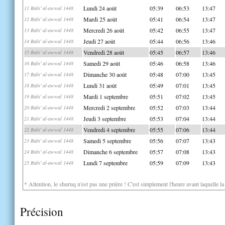
Lundi 24 août
05:39
06:53
13:47
11 Rabi' al-awwal 1448
Mardi 25 août
05:41
06:54
13:47
12 Rabi' al-awwal 1448
Mercredi 26 août
05:42
06:55
13:47
13 Rabi' al-awwal 1448
Jeudi 27 août
05:44
06:56
13:46
14 Rabi' al-awwal 1448
Vendredi 28 août
05:45
06:57
13:46
15 Rabi' al-awwal 1448
Samedi 29 août
05:46
06:58
13:46
16 Rabi' al-awwal 1448
Dimanche 30 août
05:48
07:00
13:45
17 Rabi' al-awwal 1448
Lundi 31 août
05:49
07:01
13:45
18 Rabi' al-awwal 1448
Mardi 1 septembre
05:51
07:02
13:45
19 Rabi' al-awwal 1448
Mercredi 2 septembre
05:52
07:03
13:44
20 Rabi' al-awwal 1448
Jeudi 3 septembre
05:53
07:04
13:44
21 Rabi' al-awwal 1448
Vendredi 4 septembre
05:55
07:06
13:44
22 Rabi' al-awwal 1448
Samedi 5 septembre
05:56
07:07
13:43
23 Rabi' al-awwal 1448
Dimanche 6 septembre
05:57
07:08
13:43
24 Rabi' al-awwal 1448
Lundi 7 septembre
05:59
07:09
13:43
25 Rabi' al-awwal 1448
* Attention, le shuruq n'est pas une prière ! C'est simplement l'heure avant laquelle l
Précision