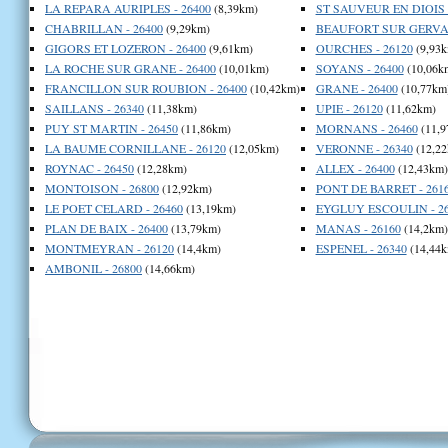
LA REPARA AURIPLES - 26400
(8,39km)
ST SAUVEUR EN DIOIS -
CHABRILLAN - 26400
(9,29km)
BEAUFORT SUR GERVAN
GIGORS ET LOZERON - 26400
(9,61km)
OURCHES - 26120
(9,93k
LA ROCHE SUR GRANE - 26400
(10,01km)
SOYANS - 26400
(10,06k
FRANCILLON SUR ROUBION - 26400
(10,42km)
GRANE - 26400
(10,77km
SAILLANS - 26340
(11,38km)
UPIE - 26120
(11,62km)
PUY ST MARTIN - 26450
(11,86km)
MORNANS - 26460
(11,9
LA BAUME CORNILLANE - 26120
(12,05km)
VERONNE - 26340
(12,22
ROYNAC - 26450
(12,28km)
ALLEX - 26400
(12,43km)
MONTOISON - 26800
(12,92km)
PONT DE BARRET - 261
LE POET CELARD - 26460
(13,19km)
EYGLUY ESCOULIN - 26
PLAN DE BAIX - 26400
(13,79km)
MANAS - 26160
(14,2km)
MONTMEYRAN - 26120
(14,4km)
ESPENEL - 26340
(14,44k
AMBONIL - 26800
(14,66km)