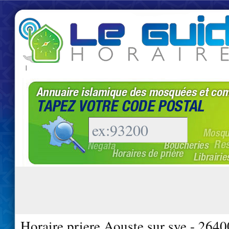
|
Horaire priere Aouste sur sye - 2640