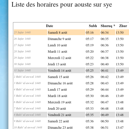
Liste des horaires pour aouste sur sye
Date
Subh
Shuruq *
Zhur
Samedi 8 août
05:16
06:34
13:50
25 Safar 1448
Dimanche 9 août
05:17
06:35
13:50
26 Safar 1448
Lundi 10 août
05:19
06:36
13:50
27 Safar 1448
Mardi 11 août
05:20
06:37
13:50
28 Safar 1448
Mercredi 12 août
05:22
06:38
13:50
29 Safar 1448
Jeudi 13 août
05:23
06:40
13:50
30 Safar 1448
Vendredi 14 août
05:25
06:41
13:49
31 Safar 1448
Samedi 15 août
05:26
06:42
13:49
2 Rabi' al-awwal 1448
Dimanche 16 août
05:28
06:43
13:49
3 Rabi' al-awwal 1448
Lundi 17 août
05:29
06:44
13:49
4 Rabi' al-awwal 1448
Mardi 18 août
05:30
06:46
13:49
5 Rabi' al-awwal 1448
Mercredi 19 août
05:32
06:47
13:48
6 Rabi' al-awwal 1448
Jeudi 20 août
05:33
06:48
13:48
7 Rabi' al-awwal 1448
Vendredi 21 août
05:35
06:49
13:48
8 Rabi' al-awwal 1448
Samedi 22 août
05:36
06:50
13:48
9 Rabi' al-awwal 1448
Dimanche 23 août
05:38
06:51
13:47
10 Rabi' al-awwal 1448