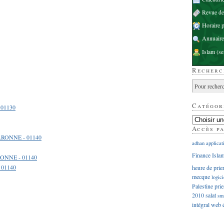
Revue d
Horaire p
Annuaire
Islam
(se
Recherc
Catégor
 01130
Accès p
ARONNE - 01140
adhan
applicat
Finance Isla
RONNE - 01140
 01140
heure de prie
mecque
logici
Palestine
prie
2010
salat
sm
intégral
web