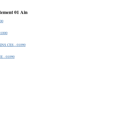
rtement 01 Ain
00
01000
INS CES - 01090
E - 01090