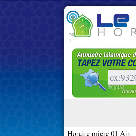
|
Horaire priere 01 Ain