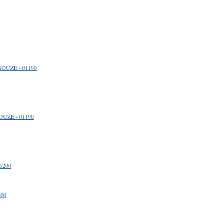
SOUZE - 01190
OUZE - 01190
01200
200