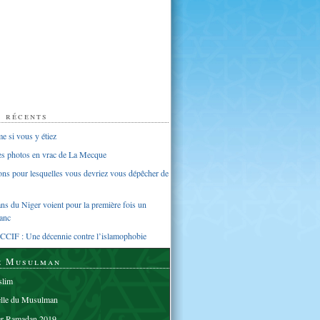
s récents
 si vous y étiez
ues photos en vrac de La Mecque
sons pour lesquelles vous devriez vous dépêcher de
s du Niger voient pour la première fois un
anc
CCIF : Une décennie contre l’islamophobie
e Musulman
lim
elle du Musulman
er Ramadan 2019