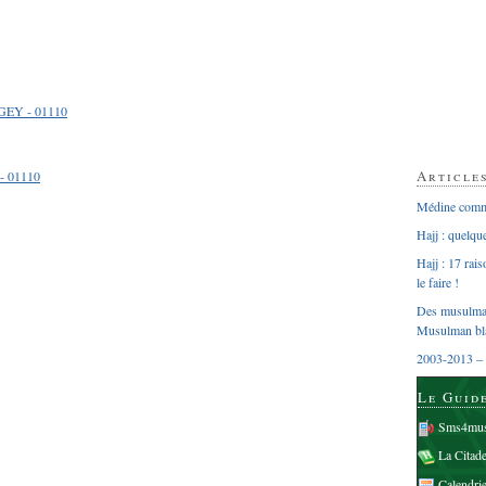
EY - 01110
Article
- 01110
Médine comme
Hajj : quelq
Hajj : 17 rai
le faire !
Des musulman
Musulman bl
2003-2013 – 
Le Guid
Sms4mus
La Citad
Calendri