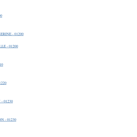
00
ERINE - 01200
LLE - 01200
10
1220
 - 01230
N - 01230