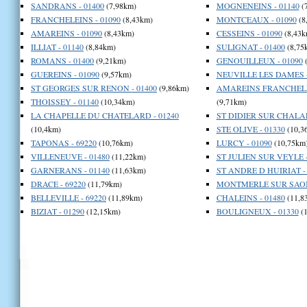
SANDRANS - 01400
(7,98km)
MOGNENEINS - 01140
(
FRANCHELEINS - 01090
(8,43km)
MONTCEAUX - 01090
(8
AMAREINS - 01090
(8,43km)
CESSEINS - 01090
(8,43k
ILLIAT - 01140
(8,84km)
SULIGNAT - 01400
(8,75
ROMANS - 01400
(9,21km)
GENOUILLEUX - 01090
(
GUEREINS - 01090
(9,57km)
NEUVILLE LES DAMES -
ST GEORGES SUR RENON - 01400
(9,86km)
AMAREINS FRANCHELEI
THOISSEY - 01140
(10,34km)
(9,71km)
LA CHAPELLE DU CHATELARD - 01240
ST DIDIER SUR CHALAR
(10,4km)
STE OLIVE - 01330
(10,3
TAPONAS - 69220
(10,76km)
LURCY - 01090
(10,75km
VILLENEUVE - 01480
(11,22km)
ST JULIEN SUR VEYLE -
GARNERANS - 01140
(11,63km)
ST ANDRE D HUIRIAT - 
DRACE - 69220
(11,79km)
MONTMERLE SUR SAONE
BELLEVILLE - 69220
(11,89km)
CHALEINS - 01480
(11,8
BIZIAT - 01290
(12,15km)
BOULIGNEUX - 01330
(1