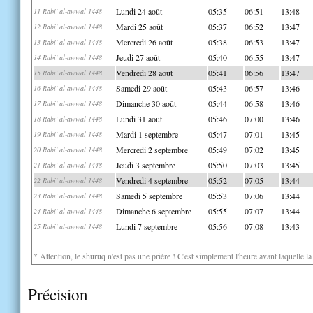
Lundi 24 août
05:35
06:51
13:48
11 Rabi' al-awwal 1448
Mardi 25 août
05:37
06:52
13:47
12 Rabi' al-awwal 1448
Mercredi 26 août
05:38
06:53
13:47
13 Rabi' al-awwal 1448
Jeudi 27 août
05:40
06:55
13:47
14 Rabi' al-awwal 1448
Vendredi 28 août
05:41
06:56
13:47
15 Rabi' al-awwal 1448
Samedi 29 août
05:43
06:57
13:46
16 Rabi' al-awwal 1448
Dimanche 30 août
05:44
06:58
13:46
17 Rabi' al-awwal 1448
Lundi 31 août
05:46
07:00
13:46
18 Rabi' al-awwal 1448
Mardi 1 septembre
05:47
07:01
13:45
19 Rabi' al-awwal 1448
Mercredi 2 septembre
05:49
07:02
13:45
20 Rabi' al-awwal 1448
Jeudi 3 septembre
05:50
07:03
13:45
21 Rabi' al-awwal 1448
Vendredi 4 septembre
05:52
07:05
13:44
22 Rabi' al-awwal 1448
Samedi 5 septembre
05:53
07:06
13:44
23 Rabi' al-awwal 1448
Dimanche 6 septembre
05:55
07:07
13:44
24 Rabi' al-awwal 1448
Lundi 7 septembre
05:56
07:08
13:43
25 Rabi' al-awwal 1448
* Attention, le shuruq n'est pas une prière ! C'est simplement l'heure avant laquelle l
Précision