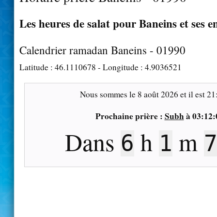
Les heures de salat pour Baneins et ses e
Calendrier ramadan Baneins - 01990
Latitude :
46.1110678
- Longitude :
4.9036521
Nous sommes le
8 août 2026
et il est
21
Prochaine prière :
Subh
à
03:12:
Dans
h
m
6
1