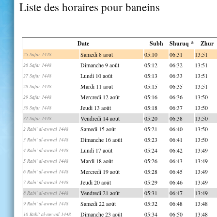
Liste des horaires pour baneins
Date
Subh
Shuruq *
Zhur
Samedi 8 août
05:10
06:31
13:51
25 Safar 1448
Dimanche 9 août
05:12
06:32
13:51
26 Safar 1448
Lundi 10 août
05:13
06:33
13:51
27 Safar 1448
Mardi 11 août
05:15
06:35
13:51
28 Safar 1448
Mercredi 12 août
05:16
06:36
13:50
29 Safar 1448
Jeudi 13 août
05:18
06:37
13:50
30 Safar 1448
Vendredi 14 août
05:20
06:38
13:50
31 Safar 1448
Samedi 15 août
05:21
06:40
13:50
2 Rabi' al-awwal 1448
Dimanche 16 août
05:23
06:41
13:50
3 Rabi' al-awwal 1448
Lundi 17 août
05:24
06:42
13:49
4 Rabi' al-awwal 1448
Mardi 18 août
05:26
06:43
13:49
5 Rabi' al-awwal 1448
Mercredi 19 août
05:28
06:45
13:49
6 Rabi' al-awwal 1448
Jeudi 20 août
05:29
06:46
13:49
7 Rabi' al-awwal 1448
Vendredi 21 août
05:31
06:47
13:49
8 Rabi' al-awwal 1448
Samedi 22 août
05:32
06:48
13:48
9 Rabi' al-awwal 1448
Dimanche 23 août
05:34
06:50
13:48
10 Rabi' al-awwal 1448