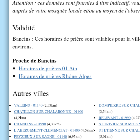
Attention : ces données sont fournies à titre indicatif, vou
auprès de votre mosquée locale et/ou au moyen de l'obser
Validité
Baneins : Ces horaires de prière sont valables pour la vil
environs.
Proche de Baneins
Horaires de prières 01 Ain
Horaires de prières Rhône-Alpes
Autres villes
VALEINS - 01140
(2,53km)
DOMPIERRE SUR CHALA
CHATILLON SUR CHALARONNE - 01400
(3,54km)
(4,2km)
RELEVANT - 01990
(4,27
CHANEINS - 01990
(4,33km)
ST TRIVIER SUR MOIGN
L ABERGEMENT CLEMENCIAT - 01400
(4,69km)
ST ETIENNE SUR CHAL
PEYZIEUX SUR SAONE - 01140
(6,95km)
(5,01km)