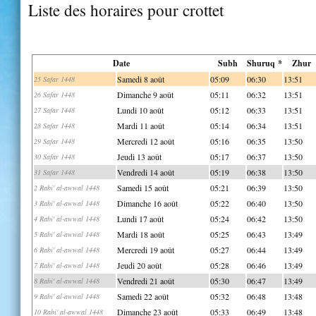
Liste des horaires pour crottet
Date
Subh
Shuruq *
Zhur
Samedi 8 août
05:09
06:30
13:51
25 Safar 1448
Dimanche 9 août
05:11
06:32
13:51
26 Safar 1448
Lundi 10 août
05:12
06:33
13:51
27 Safar 1448
Mardi 11 août
05:14
06:34
13:51
28 Safar 1448
Mercredi 12 août
05:16
06:35
13:50
29 Safar 1448
Jeudi 13 août
05:17
06:37
13:50
30 Safar 1448
Vendredi 14 août
05:19
06:38
13:50
31 Safar 1448
Samedi 15 août
05:21
06:39
13:50
2 Rabi' al-awwal 1448
Dimanche 16 août
05:22
06:40
13:50
3 Rabi' al-awwal 1448
Lundi 17 août
05:24
06:42
13:50
4 Rabi' al-awwal 1448
Mardi 18 août
05:25
06:43
13:49
5 Rabi' al-awwal 1448
Mercredi 19 août
05:27
06:44
13:49
6 Rabi' al-awwal 1448
Jeudi 20 août
05:28
06:46
13:49
7 Rabi' al-awwal 1448
Vendredi 21 août
05:30
06:47
13:49
8 Rabi' al-awwal 1448
Samedi 22 août
05:32
06:48
13:48
9 Rabi' al-awwal 1448
Dimanche 23 août
05:33
06:49
13:48
10 Rabi' al-awwal 1448