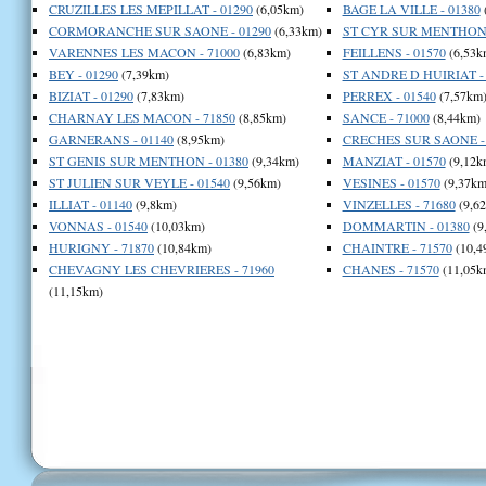
CRUZILLES LES MEPILLAT - 01290
(6,05km)
BAGE LA VILLE - 01380
CORMORANCHE SUR SAONE - 01290
(6,33km)
ST CYR SUR MENTHON 
VARENNES LES MACON - 71000
(6,83km)
FEILLENS - 01570
(6,53k
BEY - 01290
(7,39km)
ST ANDRE D HUIRIAT - 
BIZIAT - 01290
(7,83km)
PERREX - 01540
(7,57km
CHARNAY LES MACON - 71850
(8,85km)
SANCE - 71000
(8,44km)
GARNERANS - 01140
(8,95km)
CRECHES SUR SAONE - 
ST GENIS SUR MENTHON - 01380
(9,34km)
MANZIAT - 01570
(9,12k
ST JULIEN SUR VEYLE - 01540
(9,56km)
VESINES - 01570
(9,37km
ILLIAT - 01140
(9,8km)
VINZELLES - 71680
(9,6
VONNAS - 01540
(10,03km)
DOMMARTIN - 01380
(9
HURIGNY - 71870
(10,84km)
CHAINTRE - 71570
(10,4
CHEVAGNY LES CHEVRIERES - 71960
CHANES - 71570
(11,05k
(11,15km)