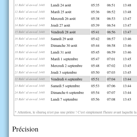
Lundi 24 août
05:35
06:51
13:48
11 Rabi' al-awwal 1448
Mardi 25 août
05:36
06:52
13:48
12 Rabi' al-awwal 1448
Mercredi 26 août
05:38
06:53
13:47
13 Rabi' al-awwal 1448
Jeudi 27 août
05:39
06:54
13:47
14 Rabi' al-awwal 1448
Vendredi 28 août
05:41
06:56
13:47
15 Rabi' al-awwal 1448
Samedi 29 août
05:42
06:57
13:46
16 Rabi' al-awwal 1448
Dimanche 30 août
05:44
06:58
13:46
17 Rabi' al-awwal 1448
Lundi 31 août
05:45
06:59
13:46
18 Rabi' al-awwal 1448
Mardi 1 septembre
05:47
07:01
13:45
19 Rabi' al-awwal 1448
Mercredi 2 septembre
05:48
07:02
13:45
20 Rabi' al-awwal 1448
Jeudi 3 septembre
05:50
07:03
13:45
21 Rabi' al-awwal 1448
Vendredi 4 septembre
05:51
07:04
13:44
22 Rabi' al-awwal 1448
Samedi 5 septembre
05:53
07:06
13:44
23 Rabi' al-awwal 1448
Dimanche 6 septembre
05:54
07:07
13:44
24 Rabi' al-awwal 1448
Lundi 7 septembre
05:56
07:08
13:43
25 Rabi' al-awwal 1448
* Attention, le shuruq n'est pas une prière ! C'est simplement l'heure avant laquelle l
Précision