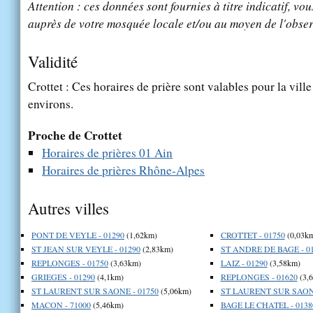
Attention : ces données sont fournies à titre indicatif, vou
auprès de votre mosquée locale et/ou au moyen de l'obser
Validité
Crottet : Ces horaires de prière sont valables pour la vill
environs.
Proche de Crottet
Horaires de prières 01 Ain
Horaires de prières Rhône-Alpes
Autres villes
PONT DE VEYLE - 01290
(1,62km)
CROTTET - 01750
(0,03k
ST JEAN SUR VEYLE - 01290
(2,83km)
ST ANDRE DE BAGE - 0
REPLONGES - 01750
(3,63km)
LAIZ - 01290
(3,58km)
GRIEGES - 01290
(4,1km)
REPLONGES - 01620
(3,
ST LAURENT SUR SAONE - 01750
(5,06km)
ST LAURENT SUR SAONE
MACON - 71000
(5,46km)
BAGE LE CHATEL - 0138