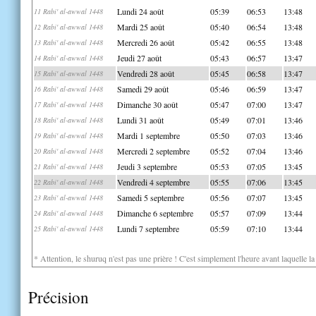
Lundi 24 août
05:39
06:53
13:48
11 Rabi' al-awwal 1448
Mardi 25 août
05:40
06:54
13:48
12 Rabi' al-awwal 1448
Mercredi 26 août
05:42
06:55
13:48
13 Rabi' al-awwal 1448
Jeudi 27 août
05:43
06:57
13:47
14 Rabi' al-awwal 1448
Vendredi 28 août
05:45
06:58
13:47
15 Rabi' al-awwal 1448
Samedi 29 août
05:46
06:59
13:47
16 Rabi' al-awwal 1448
Dimanche 30 août
05:47
07:00
13:47
17 Rabi' al-awwal 1448
Lundi 31 août
05:49
07:01
13:46
18 Rabi' al-awwal 1448
Mardi 1 septembre
05:50
07:03
13:46
19 Rabi' al-awwal 1448
Mercredi 2 septembre
05:52
07:04
13:46
20 Rabi' al-awwal 1448
Jeudi 3 septembre
05:53
07:05
13:45
21 Rabi' al-awwal 1448
Vendredi 4 septembre
05:55
07:06
13:45
22 Rabi' al-awwal 1448
Samedi 5 septembre
05:56
07:07
13:45
23 Rabi' al-awwal 1448
Dimanche 6 septembre
05:57
07:09
13:44
24 Rabi' al-awwal 1448
Lundi 7 septembre
05:59
07:10
13:44
25 Rabi' al-awwal 1448
* Attention, le shuruq n'est pas une prière ! C'est simplement l'heure avant laquelle l
Précision