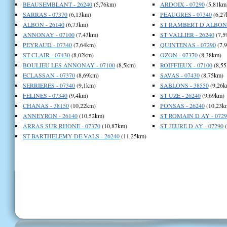
BEAUSEMBLANT - 26240
(5,76km)
ARDOIX - 07290
(5,81km
SARRAS - 07370
(6,13km)
PEAUGRES - 07340
(6,27
ALBON - 26140
(6,73km)
ST RAMBERT D ALBON -
ANNONAY - 07100
(7,43km)
ST VALLIER - 26240
(7,5
PEYRAUD - 07340
(7,64km)
QUINTENAS - 07290
(7,
ST CLAIR - 07430
(8,02km)
OZON - 07370
(8,38km)
BOULIEU LES ANNONAY - 07100
(8,5km)
ROIFFIEUX - 07100
(8,55
ECLASSAN - 07370
(8,69km)
SAVAS - 07430
(8,75km)
SERRIERES - 07340
(9,1km)
SABLONS - 38550
(9,26k
FELINES - 07340
(9,4km)
ST UZE - 26240
(9,69km)
CHANAS - 38150
(10,22km)
PONSAS - 26240
(10,23k
ANNEYRON - 26140
(10,52km)
ST ROMAIN D AY - 0729
ARRAS SUR RHONE - 07370
(10,87km)
ST JEURE D AY - 07290
(
ST BARTHELEMY DE VALS - 26240
(11,25km)