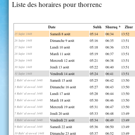
Liste des horaires pour thorrenc
Date
Subh
Shuruq *
Zhur
Samedi 8 août
05:14
06:34
13:52
25 Safar 1448
Dimanche 9 août
05:16
06:35
13:51
26 Safar 1448
Lundi 10 août
05:18
06:36
13:51
27 Safar 1448
Mardi 11 août
05:19
06:37
13:51
28 Safar 1448
Mercredi 12 août
05:21
06:38
13:51
29 Safar 1448
Jeudi 13 août
05:22
06:40
13:51
30 Safar 1448
Vendredi 14 août
05:24
06:41
13:51
31 Safar 1448
Samedi 15 août
05:25
06:42
13:50
2 Rabi' al-awwal 1448
Dimanche 16 août
05:27
06:43
13:50
3 Rabi' al-awwal 1448
Lundi 17 août
05:28
06:44
13:50
4 Rabi' al-awwal 1448
Mardi 18 août
05:30
06:46
13:50
5 Rabi' al-awwal 1448
Mercredi 19 août
05:31
06:47
13:50
6 Rabi' al-awwal 1448
Jeudi 20 août
05:33
06:48
13:49
7 Rabi' al-awwal 1448
Vendredi 21 août
05:34
06:49
13:49
8 Rabi' al-awwal 1448
Samedi 22 août
05:36
06:50
13:49
9 Rabi' al-awwal 1448
Dimanche 23 août
05:37
06:52
13:49
10 Rabi' al-awwal 1448