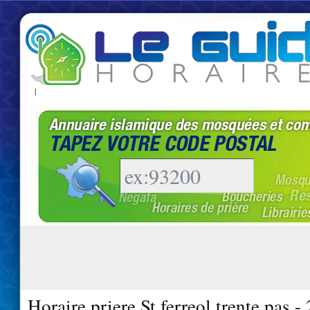
|
Horaire priere St ferreol trente pas -