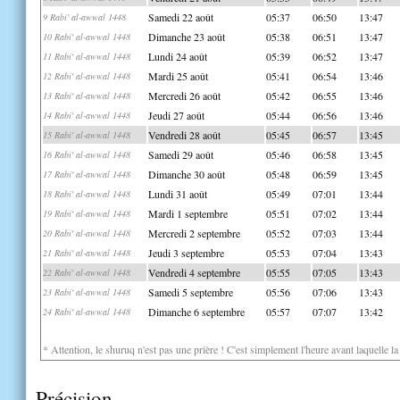
Samedi 22 août
05:37
06:50
13:47
9 Rabi' al-awwal 1448
Dimanche 23 août
05:38
06:51
13:47
10 Rabi' al-awwal 1448
Lundi 24 août
05:39
06:52
13:47
11 Rabi' al-awwal 1448
Mardi 25 août
05:41
06:54
13:46
12 Rabi' al-awwal 1448
Mercredi 26 août
05:42
06:55
13:46
13 Rabi' al-awwal 1448
Jeudi 27 août
05:44
06:56
13:46
14 Rabi' al-awwal 1448
Vendredi 28 août
05:45
06:57
13:45
15 Rabi' al-awwal 1448
Samedi 29 août
05:46
06:58
13:45
16 Rabi' al-awwal 1448
Dimanche 30 août
05:48
06:59
13:45
17 Rabi' al-awwal 1448
Lundi 31 août
05:49
07:01
13:44
18 Rabi' al-awwal 1448
Mardi 1 septembre
05:51
07:02
13:44
19 Rabi' al-awwal 1448
Mercredi 2 septembre
05:52
07:03
13:44
20 Rabi' al-awwal 1448
Jeudi 3 septembre
05:53
07:04
13:43
21 Rabi' al-awwal 1448
Vendredi 4 septembre
05:55
07:05
13:43
22 Rabi' al-awwal 1448
Samedi 5 septembre
05:56
07:06
13:43
23 Rabi' al-awwal 1448
Dimanche 6 septembre
05:57
07:07
13:42
24 Rabi' al-awwal 1448
* Attention, le shuruq n'est pas une prière ! C'est simplement l'heure avant laquelle l
Précision