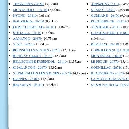
TEYSSIERES - 26220
(7,32km)
ARPAVON - 26110
(7,49k
MONTAULIEU - 26110
(7,66km)
ST MAY - 26510
(7,99km)
NYONS - 26110
(9,61km)
GUMIANE - 26470
(9,9k
BOUVIERES - 26460
(9,95km)
ROCHEBRUNE - 26110
(1
LE POET SIGILLAT - 26110
(10,16km)
VENTEROL - 26110
(10,2
STE JALLE - 26110
(10,5km)
CHATEAUNEUF DE BORD
ARNAYON - 26470
(10,75km)
(10,61km)
VESC - 26220
(11,87km)
REMUZAT - 26510
(11,08
ROUSSET LES VIGNES - 26770
(12,51km)
CORNILLON SUR L OULE
BENIVAY OLLON - 26170
(12,7km)
MONTJOUX - 26220
(12,
BELLECOMBE TARENDOL - 26110
(13,57km)
LE PEGUE - 26770
(13,4k
CHALANCON - 26470
(13,92km)
CORNILLAC - 26510
(13,
ST PANTALEON LES VIGNES - 26770
(14,17km)
BEAUVOISIN - 26170
(14
CRUPIES - 26460
(14,53km)
LA MOTTE CHALANCON 
BESIGNAN - 26110
(14,68km)
ST SAUVEUR GOUVERNE