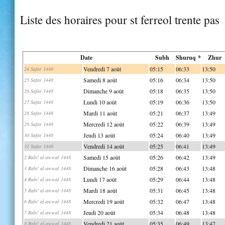
Liste des horaires pour st ferreol trente pas
Date
Subh
Shuruq *
Zhur
Vendredi 7 août
05:15
06:33
13:50
24 Safar 1448
Samedi 8 août
05:16
06:34
13:50
25 Safar 1448
Dimanche 9 août
05:18
06:35
13:50
26 Safar 1448
Lundi 10 août
05:19
06:36
13:50
27 Safar 1448
Mardi 11 août
05:21
06:37
13:49
28 Safar 1448
Mercredi 12 août
05:22
06:39
13:49
29 Safar 1448
Jeudi 13 août
05:24
06:40
13:49
30 Safar 1448
Vendredi 14 août
05:25
06:41
13:49
31 Safar 1448
Samedi 15 août
05:26
06:42
13:49
2 Rabi' al-awwal 1448
Dimanche 16 août
05:28
06:43
13:48
3 Rabi' al-awwal 1448
Lundi 17 août
05:29
06:44
13:48
4 Rabi' al-awwal 1448
Mardi 18 août
05:31
06:45
13:48
5 Rabi' al-awwal 1448
Mercredi 19 août
05:32
06:47
13:48
6 Rabi' al-awwal 1448
Jeudi 20 août
05:34
06:48
13:48
7 Rabi' al-awwal 1448
Vendredi 21 août
05:35
06:49
13:47
8 Rabi' al-awwal 1448