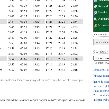
05:40
06:53
13:46
17:28
20:33
21:40
Revue d
05:42
06:54
13:45
17:27
20:31
21:38
Horaire p
05:43
06:55
13:45
17:26
20:29
21:36
Annuaire
05:44
06:56
13:45
17:25
20:28
21:34
Islam
(se
05:46
06:58
13:45
17:24
20:26
21:32
05:47
06:59
13:44
17:23
20:24
21:30
Recherc
05:49
07:00
13:44
17:22
20:22
21:28
05:50
07:01
13:44
17:21
20:20
21:26
e
05:51
07:02
13:43
17:20
20:19
21:24
Catégor
05:53
07:03
13:43
17:18
20:17
21:22
e
05:54
07:05
13:43
17:17
20:15
21:20
Accès p
05:55
07:06
13:42
17:16
20:13
21:18
re
05:57
07:07
13:42
17:15
20:11
21:16
adhan
applicat
Finance Isla
'est simplement l'heure avant laquelle la prière du subh doit être accomplie
heure de prie
mecque
logici
Palestine
prie
2010
salat
sm
intégral
web
dicatif, vous devez toujours vérifier auprès de votre mosquée locale et/ou au