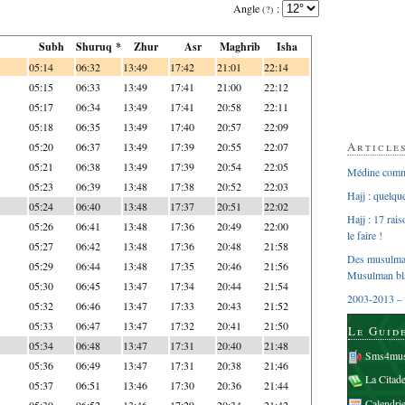
Angle
:
(?)
Subh
Shuruq *
Zhur
Asr
Maghrib
Isha
05:14
06:32
13:49
17:42
21:01
22:14
05:15
06:33
13:49
17:41
21:00
22:12
05:17
06:34
13:49
17:41
20:58
22:11
05:18
06:35
13:49
17:40
20:57
22:09
Article
05:20
06:37
13:49
17:39
20:55
22:07
05:21
06:38
13:49
17:39
20:54
22:05
Médine comme
05:23
06:39
13:48
17:38
20:52
22:03
Hajj : quelq
05:24
06:40
13:48
17:37
20:51
22:02
Hajj : 17 rai
05:26
06:41
13:48
17:36
20:49
22:00
le faire !
05:27
06:42
13:48
17:36
20:48
21:58
Des musulman
05:29
06:44
13:48
17:35
20:46
21:56
Musulman bl
05:30
06:45
13:47
17:34
20:44
21:54
2003-2013 – 
05:32
06:46
13:47
17:33
20:43
21:52
05:33
06:47
13:47
17:32
20:41
21:50
Le Guid
05:34
06:48
13:47
17:31
20:40
21:48
Sms4mus
05:36
06:49
13:47
17:31
20:38
21:46
La Citad
05:37
06:51
13:46
17:30
20:36
21:44
Calendri
05:39
06:52
13:46
17:29
20:34
21:42