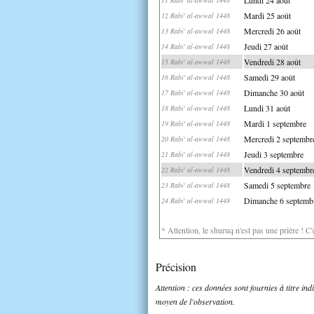
Mardi 25 août
12 Rabi' al-awwal 1448
Mercredi 26 août
13 Rabi' al-awwal 1448
Jeudi 27 août
14 Rabi' al-awwal 1448
Vendredi 28 août
15 Rabi' al-awwal 1448
Samedi 29 août
16 Rabi' al-awwal 1448
Dimanche 30 août
17 Rabi' al-awwal 1448
Lundi 31 août
18 Rabi' al-awwal 1448
Mardi 1 septembre
19 Rabi' al-awwal 1448
Mercredi 2 septembr
20 Rabi' al-awwal 1448
Jeudi 3 septembre
21 Rabi' al-awwal 1448
Vendredi 4 septembr
22 Rabi' al-awwal 1448
Samedi 5 septembre
23 Rabi' al-awwal 1448
Dimanche 6 septemb
24 Rabi' al-awwal 1448
* Attention, le shuruq n'est pas une prière ! C
Précision
Attention : ces données sont fournies à titre in
moyen de l'observation.