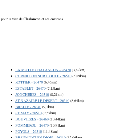
 pour la ville de
Chalancon
et ses environs.
LA MOTTE CHALANCON - 26470
(3,82km)
CORNILLON SUR L OULE - 26510
(5,89km)
ROTTIER - 26470
(6,46km)
ESTABLET - 26470
(7,15km)
JONCHERES - 26310
(8,21km)
ST NAZAIRE LE DESERT - 26340
(8,64km)
BRETTE - 26340
(9,1km)
ST MAY - 26510
(9,57km)
BOUVIERES - 26460
(10,44km)
POMMEROL - 26470
(10,91km)
POYOLS - 26310
(11,48km)
BEAUMONT EN DIOIS - 26310
(12,06km)