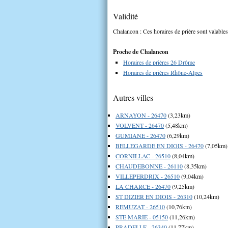
Validité
Chalancon : Ces horaires de prière sont valables
Proche de Chalancon
Horaires de prières 26 Drôme
Horaires de prières Rhône-Alpes
Autres villes
ARNAYON - 26470
(3,23km)
VOLVENT - 26470
(5,48km)
GUMIANE - 26470
(6,29km)
BELLEGARDE EN DIOIS - 26470
(7,05km)
CORNILLAC - 26510
(8,04km)
CHAUDEBONNE - 26110
(8,35km)
VILLEPERDRIX - 26510
(9,04km)
LA CHARCE - 26470
(9,25km)
ST DIZIER EN DIOIS - 26310
(10,24km)
REMUZAT - 26510
(10,76km)
STE MARIE - 05150
(11,26km)
PRADELLE - 26340
(11,77km)