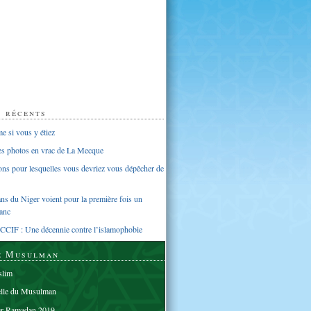
s récents
 si vous y étiez
ues photos en vrac de La Mecque
sons pour lesquelles vous devriez vous dépêcher de
s du Niger voient pour la première fois un
anc
CCIF : Une décennie contre l’islamophobie
e Musulman
lim
elle du Musulman
er Ramadan 2019