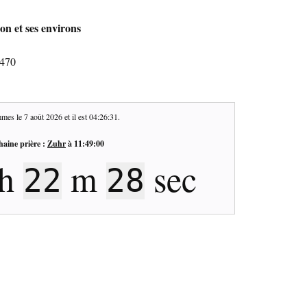
on et ses environs
6470
mes le
7 août 2026
et il est
04:26:32
.
haine prière :
Zuhr
à
11:49:00
h
m
sec
22
27