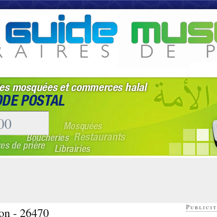
Publicit
on - 26470