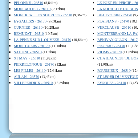
PELONNE - 26510
(8,84km)
LE POET EN PERCIP - 26
MONTAULIEU - 26110
(9,12km)
LA ROCHETTE DU BUIS 
MONTREAL LES SOURCES - 26510
(9,36km)
BEAUVOISIN - 26170
(9,
EYGALIERS - 26170
(9,63km)
PLAISIANS - 26170
(10,1
CURNIER - 26110
(10,28km)
VERCLAUSE - 26510
(10
REMUZAT - 26510
(10,7km)
MONTFERRAND LA FARE
LA PENNE SUR L OUVEZE - 26170
(10,86km)
BENIVAY OLLON - 2617
MONTGUERS - 26170
(11,18km)
PROPIAC - 26170
(11,19k
SAHUNE - 26510
(11,5km)
RIOMS - 26170
(11,89km)
ST MAY - 26510
(11,92km)
CHATEAUNEUF DE BORD
PIERRELONGUE - 26170
(12km)
(11,98km)
LES PILLES - 26110
(12,61km)
ROUSSIEUX - 26510
(12,
AULAN - 26570
(13,43km)
ST LEGER DU VENTOUX 
VILLEPERDRIX - 26510
(13,89km)
EYROLES - 26110
(13,45