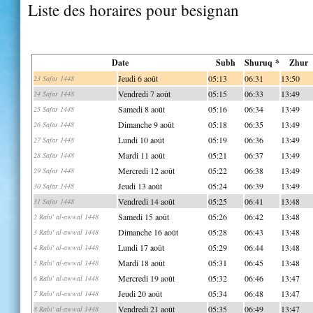
Liste des horaires pour besignan
Date
Subh
Shuruq *
Zhur
Jeudi 6 août
05:13
06:31
13:50
23 Safar 1448
Vendredi 7 août
05:15
06:33
13:49
24 Safar 1448
Samedi 8 août
05:16
06:34
13:49
25 Safar 1448
Dimanche 9 août
05:18
06:35
13:49
26 Safar 1448
Lundi 10 août
05:19
06:36
13:49
27 Safar 1448
Mardi 11 août
05:21
06:37
13:49
28 Safar 1448
Mercredi 12 août
05:22
06:38
13:49
29 Safar 1448
Jeudi 13 août
05:24
06:39
13:49
30 Safar 1448
Vendredi 14 août
05:25
06:41
13:48
31 Safar 1448
Samedi 15 août
05:26
06:42
13:48
2 Rabi' al-awwal 1448
Dimanche 16 août
05:28
06:43
13:48
3 Rabi' al-awwal 1448
Lundi 17 août
05:29
06:44
13:48
4 Rabi' al-awwal 1448
Mardi 18 août
05:31
06:45
13:48
5 Rabi' al-awwal 1448
Mercredi 19 août
05:32
06:46
13:47
6 Rabi' al-awwal 1448
Jeudi 20 août
05:34
06:48
13:47
7 Rabi' al-awwal 1448
Vendredi 21 août
05:35
06:49
13:47
8 Rabi' al-awwal 1448