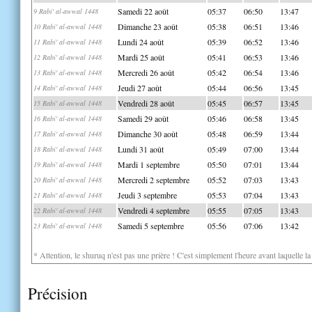
Samedi 22 août
05:37
06:50
13:47
9 Rabi' al-awwal 1448
Dimanche 23 août
05:38
06:51
13:46
10 Rabi' al-awwal 1448
Lundi 24 août
05:39
06:52
13:46
11 Rabi' al-awwal 1448
Mardi 25 août
05:41
06:53
13:46
12 Rabi' al-awwal 1448
Mercredi 26 août
05:42
06:54
13:46
13 Rabi' al-awwal 1448
Jeudi 27 août
05:44
06:56
13:45
14 Rabi' al-awwal 1448
Vendredi 28 août
05:45
06:57
13:45
15 Rabi' al-awwal 1448
Samedi 29 août
05:46
06:58
13:45
16 Rabi' al-awwal 1448
Dimanche 30 août
05:48
06:59
13:44
17 Rabi' al-awwal 1448
Lundi 31 août
05:49
07:00
13:44
18 Rabi' al-awwal 1448
Mardi 1 septembre
05:50
07:01
13:44
19 Rabi' al-awwal 1448
Mercredi 2 septembre
05:52
07:03
13:43
20 Rabi' al-awwal 1448
Jeudi 3 septembre
05:53
07:04
13:43
21 Rabi' al-awwal 1448
Vendredi 4 septembre
05:55
07:05
13:43
22 Rabi' al-awwal 1448
Samedi 5 septembre
05:56
07:06
13:42
23 Rabi' al-awwal 1448
* Attention, le shuruq n'est pas une prière ! C'est simplement l'heure avant laquelle l
Précision