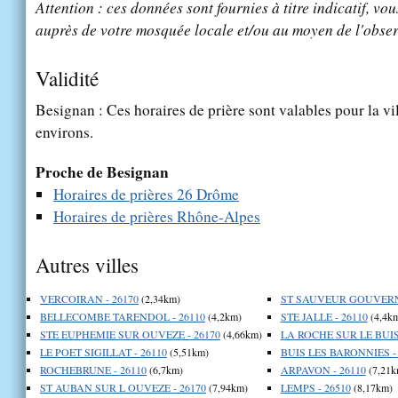
Attention : ces données sont fournies à titre indicatif, vou
auprès de votre mosquée locale et/ou au moyen de l'obser
Validité
Besignan : Ces horaires de prière sont valables pour la vi
environs.
Proche de Besignan
Horaires de prières 26 Drôme
Horaires de prières Rhône-Alpes
Autres villes
VERCOIRAN - 26170
(2,34km)
ST SAUVEUR GOUVERNE
BELLECOMBE TARENDOL - 26110
(4,2km)
STE JALLE - 26110
(4,4k
STE EUPHEMIE SUR OUVEZE - 26170
(4,66km)
LA ROCHE SUR LE BUIS 
LE POET SIGILLAT - 26110
(5,51km)
BUIS LES BARONNIES - 
ROCHEBRUNE - 26110
(6,7km)
ARPAVON - 26110
(7,21k
ST AUBAN SUR L OUVEZE - 26170
(7,94km)
LEMPS - 26510
(8,17km)