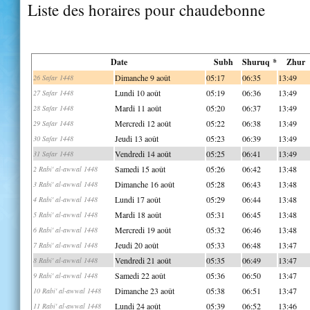
Liste des horaires pour chaudebonne
Date
Subh
Shuruq *
Zhur
Dimanche 9 août
05:17
06:35
13:49
26 Safar 1448
Lundi 10 août
05:19
06:36
13:49
27 Safar 1448
Mardi 11 août
05:20
06:37
13:49
28 Safar 1448
Mercredi 12 août
05:22
06:38
13:49
29 Safar 1448
Jeudi 13 août
05:23
06:39
13:49
30 Safar 1448
Vendredi 14 août
05:25
06:41
13:49
31 Safar 1448
Samedi 15 août
05:26
06:42
13:48
2 Rabi' al-awwal 1448
Dimanche 16 août
05:28
06:43
13:48
3 Rabi' al-awwal 1448
Lundi 17 août
05:29
06:44
13:48
4 Rabi' al-awwal 1448
Mardi 18 août
05:31
06:45
13:48
5 Rabi' al-awwal 1448
Mercredi 19 août
05:32
06:46
13:48
6 Rabi' al-awwal 1448
Jeudi 20 août
05:33
06:48
13:47
7 Rabi' al-awwal 1448
Vendredi 21 août
05:35
06:49
13:47
8 Rabi' al-awwal 1448
Samedi 22 août
05:36
06:50
13:47
9 Rabi' al-awwal 1448
Dimanche 23 août
05:38
06:51
13:47
10 Rabi' al-awwal 1448
Lundi 24 août
05:39
06:52
13:46
11 Rabi' al-awwal 1448