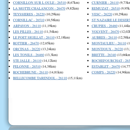
CORNILLON SUR L OULE - 26510
(8,67km)
CURNIER - 26110
(9,73k
LA MOTTE CHALANCON - 26470
(9,82km)
REMUZAT - 26510
(9,95k
TEYSSIERES - 26220
(10,29km)
VESC - 26220
(10,29km)
CORNILLAC - 26510
(10,58km)
ST NAZAIRE LE DESERT 
ARPAVON - 26110
(11,19km)
CRUPIES - 26460
(11,44k
LES PILLES - 26110
(11,54km)
VOLVENT - 26470
(12,02
LE POET SIGILLAT - 26110
(12,18km)
AUBRES - 26110
(12,58k
ROTTIER - 26470
(12,65km)
MONTAULIEU - 26110
(1
ORCINAS - 26220
(13,24km)
MONTJOUX - 26220
(13,
LES TONILS - 26460
(13,3km)
BRETTE - 26340
(13,66km
STE JALLE - 26110
(14,12km)
ROCHEFOURCHAT - 263
PELONNE - 26510
(14,38km)
ESTABLET - 26470
(14,7
ROCHEBRUNE - 26110
(14,81km)
COMPS - 26220
(14,96km
BELLECOMBE TARENDOL - 26110
(15,11km)