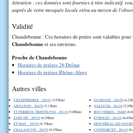
Attention : ces données sont fournies à titre indicatif, vou
auprès de votre mosquée locale et/ou au moyen de l'obser
Validité
Chaudebonne : Ces horaires de prière sont valables pour l
Chaudebonne
et ses environs.
Proche de Chaudebonne
Horaires de prières 26 Drôme
Horaires de prières Rhône-Alpes
Autres villes
VILLEPERDRIX - 26510
(3,92km)
GUMIANE - 26470
(4,22
ARNAYON - 26470
(5,12km)
VALOUSE - 26110
(5,29k
ST FERREOL TRENTE PAS - 26110
(5,88km)
BOUVIERES - 26460
(6,0
SAHUNE - 26510
(6,29km)
EYROLES - 26110
(6,43k
ST MAY - 26510
(6,75km)
MONTREAL LES SOURCE
CHALANCON - 26470
(8,35km)
CONDORCET - 26110
(8,