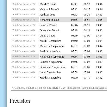
Mardi 25 août
05:41
06:53
13:46
12 Rabi' al-awwal 1448
Mercredi 26 août
05:42
06:55
13:46
13 Rabi' al-awwal 1448
Jeudi 27 août
05:43
06:56
13:45
14 Rabi' al-awwal 1448
Vendredi 28 août
05:45
06:57
13:45
15 Rabi' al-awwal 1448
Samedi 29 août
05:46
06:58
13:45
16 Rabi' al-awwal 1448
Dimanche 30 août
05:48
06:59
13:45
17 Rabi' al-awwal 1448
Lundi 31 août
05:49
07:00
13:44
18 Rabi' al-awwal 1448
Mardi 1 septembre
05:50
07:01
13:44
19 Rabi' al-awwal 1448
Mercredi 2 septembre
05:52
07:03
13:44
20 Rabi' al-awwal 1448
Jeudi 3 septembre
05:53
07:04
13:43
21 Rabi' al-awwal 1448
Vendredi 4 septembre
05:54
07:05
13:43
22 Rabi' al-awwal 1448
Samedi 5 septembre
05:56
07:06
13:43
23 Rabi' al-awwal 1448
Dimanche 6 septembre
05:57
07:07
13:42
24 Rabi' al-awwal 1448
Lundi 7 septembre
05:58
07:08
13:42
25 Rabi' al-awwal 1448
Mardi 8 septembre
06:00
07:10
13:42
26 Rabi' al-awwal 1448
* Attention, le shuruq n'est pas une prière ! C'est simplement l'heure avant laquelle l
Précision