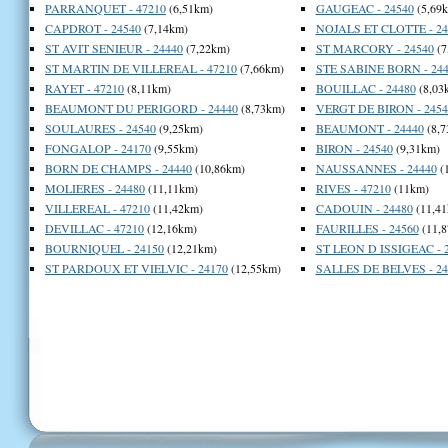
PARRANQUET - 47210
(6,51km)
GAUGEAC - 24540
(5,69
CAPDROT - 24540
(7,14km)
NOJALS ET CLOTTE - 24
ST AVIT SENIEUR - 24440
(7,22km)
ST MARCORY - 24540
(7
ST MARTIN DE VILLEREAL - 47210
(7,66km)
STE SABINE BORN - 244
RAYET - 47210
(8,11km)
BOUILLAC - 24480
(8,03
BEAUMONT DU PERIGORD - 24440
(8,73km)
VERGT DE BIRON - 2454
SOULAURES - 24540
(9,25km)
BEAUMONT - 24440
(8,7
FONGALOP - 24170
(9,55km)
BIRON - 24540
(9,31km)
BORN DE CHAMPS - 24440
(10,86km)
NAUSSANNES - 24440
(
MOLIERES - 24480
(11,11km)
RIVES - 47210
(11km)
VILLEREAL - 47210
(11,42km)
CADOUIN - 24480
(11,41
DEVILLAC - 47210
(12,16km)
FAURILLES - 24560
(11,8
BOURNIQUEL - 24150
(12,21km)
ST LEON D ISSIGEAC - 
ST PARDOUX ET VIELVIC - 24170
(12,55km)
SALLES DE BELVES - 24