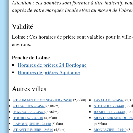
Attention : ces données sont fournies à titre indicatif, vou
auprès de votre mosquée locale et/ou au moyen de l'obser
Validité
Lolme : Ces horaires de prière sont valables pour la ville
environs.
Proche de Lolme
Horaires de prières 24 Dordogne
Horaires de prières Aquitaine
Autres villes
ST ROMAIN DE MONPAZIER - 24540
(2,27km)
LAVALADE - 24540
(2,37
ST CASSIEN - 24540
(3,08km)
STE CROIX - 24440
(3,21
MARSALES - 24540
(3,56km)
RAMPIEUX - 24440
(3,8
TOURLIAC - 47210
(4,06km)
MONTFERRAND DU PER
LABOUQUERIE - 24440
(5,1km)
(4,56km)
ST AVIT RIVIERE - 24540
(5,5km)
MONPAZIER - 24540
(5,