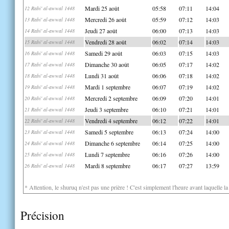
Mardi 25 août
05:58
07:11
14:04
12 Rabi' al-awwal 1448
Mercredi 26 août
05:59
07:12
14:03
13 Rabi' al-awwal 1448
Jeudi 27 août
06:00
07:13
14:03
14 Rabi' al-awwal 1448
Vendredi 28 août
06:02
07:14
14:03
15 Rabi' al-awwal 1448
Samedi 29 août
06:03
07:15
14:03
16 Rabi' al-awwal 1448
Dimanche 30 août
06:05
07:17
14:02
17 Rabi' al-awwal 1448
Lundi 31 août
06:06
07:18
14:02
18 Rabi' al-awwal 1448
Mardi 1 septembre
06:07
07:19
14:02
19 Rabi' al-awwal 1448
Mercredi 2 septembre
06:09
07:20
14:01
20 Rabi' al-awwal 1448
Jeudi 3 septembre
06:10
07:21
14:01
21 Rabi' al-awwal 1448
Vendredi 4 septembre
06:12
07:22
14:01
22 Rabi' al-awwal 1448
Samedi 5 septembre
06:13
07:24
14:00
23 Rabi' al-awwal 1448
Dimanche 6 septembre
06:14
07:25
14:00
24 Rabi' al-awwal 1448
Lundi 7 septembre
06:16
07:26
14:00
25 Rabi' al-awwal 1448
Mardi 8 septembre
06:17
07:27
13:59
26 Rabi' al-awwal 1448
* Attention, le shuruq n'est pas une prière ! C'est simplement l'heure avant laquelle l
Précision