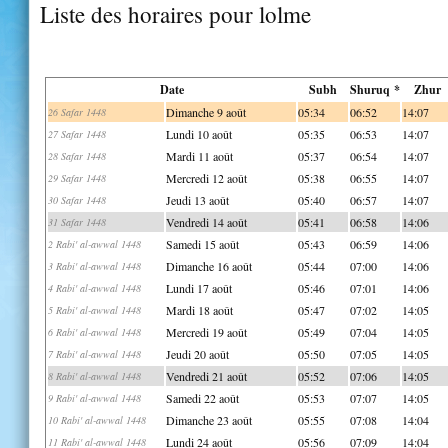
Liste des horaires pour lolme
Date
Subh
Shuruq *
Zhur
Dimanche 9 août
05:34
06:52
14:07
26 Safar 1448
Lundi 10 août
05:35
06:53
14:07
27 Safar 1448
Mardi 11 août
05:37
06:54
14:07
28 Safar 1448
Mercredi 12 août
05:38
06:55
14:07
29 Safar 1448
Jeudi 13 août
05:40
06:57
14:07
30 Safar 1448
Vendredi 14 août
05:41
06:58
14:06
31 Safar 1448
Samedi 15 août
05:43
06:59
14:06
2 Rabi' al-awwal 1448
Dimanche 16 août
05:44
07:00
14:06
3 Rabi' al-awwal 1448
Lundi 17 août
05:46
07:01
14:06
4 Rabi' al-awwal 1448
Mardi 18 août
05:47
07:02
14:05
5 Rabi' al-awwal 1448
Mercredi 19 août
05:49
07:04
14:05
6 Rabi' al-awwal 1448
Jeudi 20 août
05:50
07:05
14:05
7 Rabi' al-awwal 1448
Vendredi 21 août
05:52
07:06
14:05
8 Rabi' al-awwal 1448
Samedi 22 août
05:53
07:07
14:05
9 Rabi' al-awwal 1448
Dimanche 23 août
05:55
07:08
14:04
10 Rabi' al-awwal 1448
Lundi 24 août
05:56
07:09
14:04
11 Rabi' al-awwal 1448