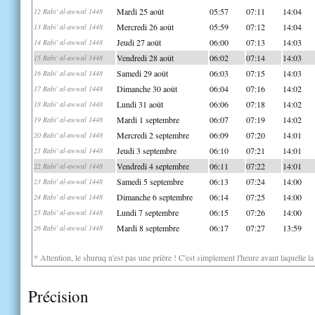
Mardi 25 août
05:57
07:11
14:04
12 Rabi' al-awwal 1448
Mercredi 26 août
05:59
07:12
14:04
13 Rabi' al-awwal 1448
Jeudi 27 août
06:00
07:13
14:03
14 Rabi' al-awwal 1448
Vendredi 28 août
06:02
07:14
14:03
15 Rabi' al-awwal 1448
Samedi 29 août
06:03
07:15
14:03
16 Rabi' al-awwal 1448
Dimanche 30 août
06:04
07:16
14:02
17 Rabi' al-awwal 1448
Lundi 31 août
06:06
07:18
14:02
18 Rabi' al-awwal 1448
Mardi 1 septembre
06:07
07:19
14:02
19 Rabi' al-awwal 1448
Mercredi 2 septembre
06:09
07:20
14:01
20 Rabi' al-awwal 1448
Jeudi 3 septembre
06:10
07:21
14:01
21 Rabi' al-awwal 1448
Vendredi 4 septembre
06:11
07:22
14:01
22 Rabi' al-awwal 1448
Samedi 5 septembre
06:13
07:24
14:00
23 Rabi' al-awwal 1448
Dimanche 6 septembre
06:14
07:25
14:00
24 Rabi' al-awwal 1448
Lundi 7 septembre
06:15
07:26
14:00
25 Rabi' al-awwal 1448
Mardi 8 septembre
06:17
07:27
13:59
26 Rabi' al-awwal 1448
* Attention, le shuruq n'est pas une prière ! C'est simplement l'heure avant laquelle l
Précision