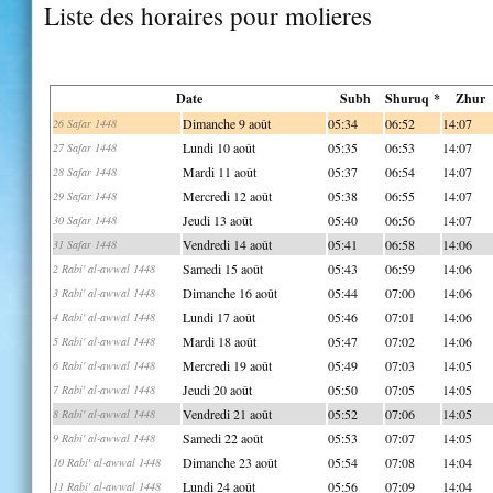
Liste des horaires pour molieres
Date
Subh
Shuruq *
Zhur
Dimanche 9 août
05:34
06:52
14:07
26 Safar 1448
Lundi 10 août
05:35
06:53
14:07
27 Safar 1448
Mardi 11 août
05:37
06:54
14:07
28 Safar 1448
Mercredi 12 août
05:38
06:55
14:07
29 Safar 1448
Jeudi 13 août
05:40
06:56
14:07
30 Safar 1448
Vendredi 14 août
05:41
06:58
14:06
31 Safar 1448
Samedi 15 août
05:43
06:59
14:06
2 Rabi' al-awwal 1448
Dimanche 16 août
05:44
07:00
14:06
3 Rabi' al-awwal 1448
Lundi 17 août
05:46
07:01
14:06
4 Rabi' al-awwal 1448
Mardi 18 août
05:47
07:02
14:06
5 Rabi' al-awwal 1448
Mercredi 19 août
05:49
07:03
14:05
6 Rabi' al-awwal 1448
Jeudi 20 août
05:50
07:05
14:05
7 Rabi' al-awwal 1448
Vendredi 21 août
05:52
07:06
14:05
8 Rabi' al-awwal 1448
Samedi 22 août
05:53
07:07
14:05
9 Rabi' al-awwal 1448
Dimanche 23 août
05:54
07:08
14:04
10 Rabi' al-awwal 1448
Lundi 24 août
05:56
07:09
14:04
11 Rabi' al-awwal 1448