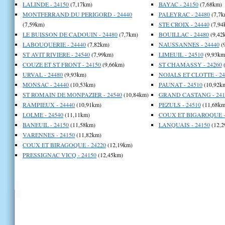
LALINDE - 24150
(7,17km)
BAYAC - 24150
(7,68km)
MONTFERRAND DU PERIGORD - 24440
PALEYRAC - 24480
(7,7k
(7,59km)
STE CROIX - 24440
(7,94
LE BUISSON DE CADOUIN - 24480
(7,7km)
BOUILLAC - 24480
(9,42
LABOUQUERIE - 24440
(7,82km)
NAUSSANNES - 24440
(
ST AVIT RIVIERE - 24540
(7,99km)
LIMEUIL - 24510
(9,93km
COUZE ET ST FRONT - 24150
(9,66km)
ST CHAMASSY - 24260
(
URVAL - 24480
(9,93km)
NOJALS ET CLOTTE - 24
MONSAC - 24440
(10,53km)
PAUNAT - 24510
(10,92k
ST ROMAIN DE MONPAZIER - 24540
(10,84km)
GRAND CASTANG - 241
RAMPIEUX - 24440
(10,91km)
PEZULS - 24510
(11,68km
LOLME - 24540
(11,11km)
COUX ET BIGAROQUE -
BANEUIL - 24150
(11,58km)
LANQUAIS - 24150
(12,2
VARENNES - 24150
(11,82km)
COUX ET BIRAGOQUE - 24220
(12,19km)
PRESSIGNAC VICQ - 24150
(12,45km)