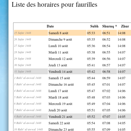
Liste des horaires pour faurilles
Date
Subh
Shuruq *
Zhur
Samedi 8 août
05:33
06:51
14:08
25 Safar 1448
Dimanche 9 août
05:35
06:52
14:08
26 Safar 1448
Lundi 10 août
05:36
06:54
14:08
27 Safar 1448
Mardi 11 août
05:38
06:55
14:07
28 Safar 1448
Mercredi 12 août
05:39
06:56
14:07
29 Safar 1448
Jeudi 13 août
05:41
06:57
14:07
30 Safar 1448
Vendredi 14 août
05:42
06:58
14:07
31 Safar 1448
Samedi 15 août
05:44
06:59
14:07
2 Rabi' al-awwal 1448
Dimanche 16 août
05:45
07:01
14:07
3 Rabi' al-awwal 1448
Lundi 17 août
05:47
07:02
14:06
4 Rabi' al-awwal 1448
Mardi 18 août
05:48
07:03
14:06
5 Rabi' al-awwal 1448
Mercredi 19 août
05:49
07:04
14:06
6 Rabi' al-awwal 1448
Jeudi 20 août
05:51
07:05
14:06
7 Rabi' al-awwal 1448
Vendredi 21 août
05:52
07:07
14:05
8 Rabi' al-awwal 1448
Samedi 22 août
05:54
07:08
14:05
9 Rabi' al-awwal 1448
Dimanche 23 août
05:55
07:09
14:05
10 Rabi' al-awwal 1448