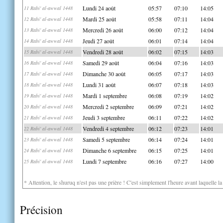
Lundi 24 août
05:57
07:10
14:05
11 Rabi' al-awwal 1448
Mardi 25 août
05:58
07:11
14:04
12 Rabi' al-awwal 1448
Mercredi 26 août
06:00
07:12
14:04
13 Rabi' al-awwal 1448
Jeudi 27 août
06:01
07:14
14:04
14 Rabi' al-awwal 1448
Vendredi 28 août
06:02
07:15
14:03
15 Rabi' al-awwal 1448
Samedi 29 août
06:04
07:16
14:03
16 Rabi' al-awwal 1448
Dimanche 30 août
06:05
07:17
14:03
17 Rabi' al-awwal 1448
Lundi 31 août
06:07
07:18
14:03
18 Rabi' al-awwal 1448
Mardi 1 septembre
06:08
07:19
14:02
19 Rabi' al-awwal 1448
Mercredi 2 septembre
06:09
07:21
14:02
20 Rabi' al-awwal 1448
Jeudi 3 septembre
06:11
07:22
14:02
21 Rabi' al-awwal 1448
Vendredi 4 septembre
06:12
07:23
14:01
22 Rabi' al-awwal 1448
Samedi 5 septembre
06:14
07:24
14:01
23 Rabi' al-awwal 1448
Dimanche 6 septembre
06:15
07:25
14:01
24 Rabi' al-awwal 1448
Lundi 7 septembre
06:16
07:27
14:00
25 Rabi' al-awwal 1448
* Attention, le shuruq n'est pas une prière ! C'est simplement l'heure avant laquelle l
Précision