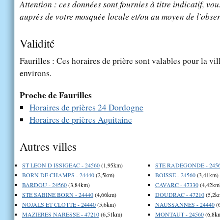
Attention : ces données sont fournies à titre indicatif, vou
auprès de votre mosquée locale et/ou au moyen de l'obser
Validité
Faurilles : Ces horaires de prière sont valables pour la vi
environs.
Proche de Faurilles
Horaires de prières 24 Dordogne
Horaires de prières Aquitaine
Autres villes
ST LEON D ISSIGEAC - 24560
(1,95km)
STE RADEGONDE - 245
BORN DE CHAMPS - 24440
(2,5km)
BOISSE - 24560
(3,41km)
BARDOU - 24560
(3,84km)
CAVARC - 47330
(4,42km
STE SABINE BORN - 24440
(4,66km)
DOUDRAC - 47210
(5,2k
NOJALS ET CLOTTE - 24440
(5,6km)
NAUSSANNES - 24440
(
MAZIERES NARESSE - 47210
(6,51km)
MONTAUT - 24560
(6,8k