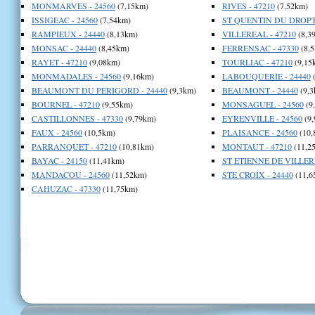
MONMARVES - 24560
(7,15km)
RIVES - 47210
(7,52km)
ISSIGEAC - 24560
(7,54km)
ST QUENTIN DU DROPT 
RAMPIEUX - 24440
(8,13km)
VILLEREAL - 47210
(8,3
MONSAC - 24440
(8,45km)
FERRENSAC - 47330
(8,
RAYET - 47210
(9,08km)
TOURLIAC - 47210
(9,15
MONMADALES - 24560
(9,16km)
LABOUQUERIE - 24440
(
BEAUMONT DU PERIGORD - 24440
(9,3km)
BEAUMONT - 24440
(9,3
BOURNEL - 47210
(9,55km)
MONSAGUEL - 24560
(9
CASTILLONNES - 47330
(9,79km)
EYRENVILLE - 24560
(9,
FAUX - 24560
(10,5km)
PLAISANCE - 24560
(10,
PARRANQUET - 47210
(10,81km)
MONTAUT - 47210
(11,2
BAYAC - 24150
(11,41km)
ST ETIENNE DE VILLERE
MANDACOU - 24560
(11,52km)
STE CROIX - 24440
(11,6
CAHUZAC - 47330
(11,75km)