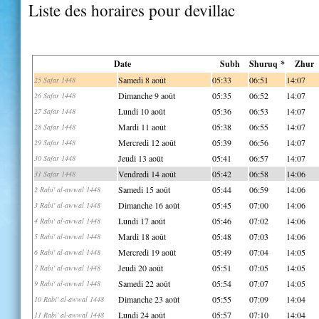
Liste des horaires pour devillac
Date
Subh
Shuruq *
Zhur
Samedi 8 août
05:33
06:51
14:07
25 Safar 1448
Dimanche 9 août
05:35
06:52
14:07
26 Safar 1448
Lundi 10 août
05:36
06:53
14:07
27 Safar 1448
Mardi 11 août
05:38
06:55
14:07
28 Safar 1448
Mercredi 12 août
05:39
06:56
14:07
29 Safar 1448
Jeudi 13 août
05:41
06:57
14:07
30 Safar 1448
Vendredi 14 août
05:42
06:58
14:06
31 Safar 1448
Samedi 15 août
05:44
06:59
14:06
2 Rabi' al-awwal 1448
Dimanche 16 août
05:45
07:00
14:06
3 Rabi' al-awwal 1448
Lundi 17 août
05:46
07:02
14:06
4 Rabi' al-awwal 1448
Mardi 18 août
05:48
07:03
14:06
5 Rabi' al-awwal 1448
Mercredi 19 août
05:49
07:04
14:05
6 Rabi' al-awwal 1448
Jeudi 20 août
05:51
07:05
14:05
7 Rabi' al-awwal 1448
Samedi 22 août
05:54
07:07
14:05
9 Rabi' al-awwal 1448
Dimanche 23 août
05:55
07:09
14:04
10 Rabi' al-awwal 1448
Lundi 24 août
05:57
07:10
14:04
11 Rabi' al-awwal 1448