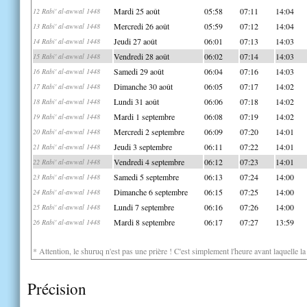
Mardi 25 août
05:58
07:11
14:04
12 Rabi' al-awwal 1448
Mercredi 26 août
05:59
07:12
14:04
13 Rabi' al-awwal 1448
Jeudi 27 août
06:01
07:13
14:03
14 Rabi' al-awwal 1448
Vendredi 28 août
06:02
07:14
14:03
15 Rabi' al-awwal 1448
Samedi 29 août
06:04
07:16
14:03
16 Rabi' al-awwal 1448
Dimanche 30 août
06:05
07:17
14:02
17 Rabi' al-awwal 1448
Lundi 31 août
06:06
07:18
14:02
18 Rabi' al-awwal 1448
Mardi 1 septembre
06:08
07:19
14:02
19 Rabi' al-awwal 1448
Mercredi 2 septembre
06:09
07:20
14:01
20 Rabi' al-awwal 1448
Jeudi 3 septembre
06:11
07:22
14:01
21 Rabi' al-awwal 1448
Vendredi 4 septembre
06:12
07:23
14:01
22 Rabi' al-awwal 1448
Samedi 5 septembre
06:13
07:24
14:00
23 Rabi' al-awwal 1448
Dimanche 6 septembre
06:15
07:25
14:00
24 Rabi' al-awwal 1448
Lundi 7 septembre
06:16
07:26
14:00
25 Rabi' al-awwal 1448
Mardi 8 septembre
06:17
07:27
13:59
26 Rabi' al-awwal 1448
* Attention, le shuruq n'est pas une prière ! C'est simplement l'heure avant laquelle l
Précision