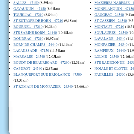
SALLES - 47150
(8,59km)
MAZIERES NARESSE - 4
GAVAUDUN - 47150
(8,64km)
MONFLANQUIN - 47150
TOURLIAC - 47210
(8,84km)
GAUGEAC - 24540
(9,1k
ST EUTROPE DE BORN - 47210
(9,18km)
ST CASSIEN - 24540
(9,3
BOURNEL - 47210
(10,3km)
MONTAUT - 47210
(10,3
STE SABINE BORN - 24440
(10,48km)
SOULAURES - 24540
(10
DOUDRAC - 47210
(10,97km)
LAVALADE - 24540
(11,1
BORN DE CHAMPS - 24440
(11,16km)
MONPAZIER - 24540
(11
LACAUSSADE - 47150
(11,34km)
RAMPIEUX - 24440
(11,
MARSALES - 24540
(12,05km)
LOLME - 24540
(12,16km
BOUDY DE BEAUREGARD - 47290
(12,31km)
STE RADEGONDE - 245
CAPDROT - 24540
(12,87km)
NOJALS ET CLOTTE - 24
BLANQUEFORT SUR BRIOLANCE - 47500
FAURILLES - 24560
(13,6
(13,51km)
ST ROMAIN DE MONPAZIER - 24540
(13,66km)