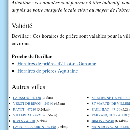
Attention : ces données sont fournies à titre indicatif, vou
auprès de votre mosquée locale et/ou au moyen de l'obser
Validité
Devillac : Ces horaires de prière sont valables pour la vil
environs.
Proche de Devillac
Horaires de prières 47 Lot-et-Garonne
Horaires de prières Aquitaine
Autres villes
LAUSSOU - 47150
(2,7km)
ST ETIENNE DE VILLERE
VERGT DE BIRON - 24540
(4,5km)
ST MARTIN DE VILLERE
RAYET - 47210
(5,26km)
PAULHIAC - 47150
(5,28
VILLEREAL - 47210
(5,56km)
PARRANQUET - 47210
(
RIVES - 47210
(6,3km)
BIRON - 24540
(6,44km)
LACAPELLE BIRON - 47150
(7,6km)
MONTAGNAC SUR LEDE 