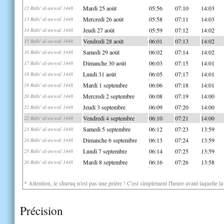
Mardi 25 août
05:56
07:10
14:03
12 Rabi' al-awwal 1448
Mercredi 26 août
05:58
07:11
14:03
13 Rabi' al-awwal 1448
Jeudi 27 août
05:59
07:12
14:02
14 Rabi' al-awwal 1448
Vendredi 28 août
06:01
07:13
14:02
15 Rabi' al-awwal 1448
Samedi 29 août
06:02
07:14
14:02
16 Rabi' al-awwal 1448
Dimanche 30 août
06:03
07:15
14:01
17 Rabi' al-awwal 1448
Lundi 31 août
06:05
07:17
14:01
18 Rabi' al-awwal 1448
Mardi 1 septembre
06:06
07:18
14:01
19 Rabi' al-awwal 1448
Mercredi 2 septembre
06:08
07:19
14:00
20 Rabi' al-awwal 1448
Jeudi 3 septembre
06:09
07:20
14:00
21 Rabi' al-awwal 1448
Vendredi 4 septembre
06:10
07:21
14:00
22 Rabi' al-awwal 1448
Samedi 5 septembre
06:12
07:23
13:59
23 Rabi' al-awwal 1448
Dimanche 6 septembre
06:13
07:24
13:59
24 Rabi' al-awwal 1448
Lundi 7 septembre
06:14
07:25
13:59
25 Rabi' al-awwal 1448
Mardi 8 septembre
06:16
07:26
13:58
26 Rabi' al-awwal 1448
* Attention, le shuruq n'est pas une prière ! C'est simplement l'heure avant laquelle l
Précision