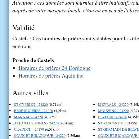
Attention : ces données sont fournies à titre indicatif, vou
auprès de votre mosquée locale et/ou au moyen de l'obser
Validité
Castels : Ces horaires de prière sont valables pour la vill
environs.
Proche de Castels
Horaires de prières 24 Dordogne
Horaires de prières Aquitaine
Autres villes
ST CYPRIEN - 24220
(0,71km)
MEYRALS - 24220
(3,19
BERBIGUIERES - 24220
(4,2km)
MOUZENS - 24220
(4,29
MARNAC - 24220
(4,3km)
BEZENAC - 24220
(4,35k
ALLAS LES MINES - 24220
(4,54km)
ST VINCENT DE COSSE -
CLADECH - 24170
(6,51km)
ST GERMAIN DE BELVES
COUX ET BIRAGOQUE - 24220
(7,56km)
COUX ET BIGAROQUE -