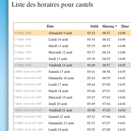
Liste des horaires pour castels
Date
Subh
Shuruq *
Zhur
Dimanche 9 août
05:32
06:51
14:06
26 Safar 1448
Lundi 10 août
05:34
06:52
14:06
27 Safar 1448
Mardi 11 août
05:35
06:53
14:06
28 Safar 1448
Mercredi 12 août
05:37
06:54
14:06
29 Safar 1448
Jeudi 13 août
05:38
06:55
14:06
30 Safar 1448
Vendredi 14 août
05:40
06:57
14:05
31 Safar 1448
Samedi 15 août
05:41
06:58
14:05
2 Rabi' al-awwal 1448
Dimanche 16 août
05:43
06:59
14:05
3 Rabi' al-awwal 1448
Lundi 17 août
05:44
07:00
14:05
4 Rabi' al-awwal 1448
Mardi 18 août
05:46
07:01
14:05
5 Rabi' al-awwal 1448
Mercredi 19 août
05:47
07:02
14:04
6 Rabi' al-awwal 1448
Jeudi 20 août
05:49
07:04
14:04
7 Rabi' al-awwal 1448
Vendredi 21 août
05:50
07:05
14:04
8 Rabi' al-awwal 1448
Samedi 22 août
05:52
07:06
14:04
9 Rabi' al-awwal 1448
Dimanche 23 août
05:53
07:07
14:03
10 Rabi' al-awwal 1448
Lundi 24 août
05:55
07:08
14:03
11 Rabi' al-awwal 1448