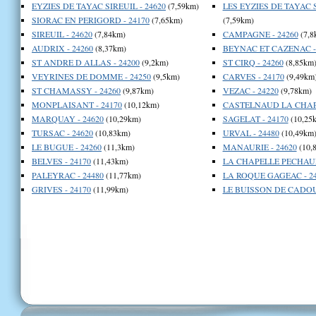
EYZIES DE TAYAC SIREUIL - 24620
(7,59km)
LES EYZIES DE TAYAC S
SIORAC EN PERIGORD - 24170
(7,65km)
(7,59km)
SIREUIL - 24620
(7,84km)
CAMPAGNE - 24260
(7,8
AUDRIX - 24260
(8,37km)
BEYNAC ET CAZENAC - 
ST ANDRE D ALLAS - 24200
(9,2km)
ST CIRQ - 24260
(8,85km
VEYRINES DE DOMME - 24250
(9,5km)
CARVES - 24170
(9,49km
ST CHAMASSY - 24260
(9,87km)
VEZAC - 24220
(9,78km)
MONPLAISANT - 24170
(10,12km)
CASTELNAUD LA CHAPE
MARQUAY - 24620
(10,29km)
SAGELAT - 24170
(10,25
TURSAC - 24620
(10,83km)
URVAL - 24480
(10,49km
LE BUGUE - 24260
(11,3km)
MANAURIE - 24620
(10,
BELVES - 24170
(11,43km)
LA CHAPELLE PECHAUD
PALEYRAC - 24480
(11,77km)
LA ROQUE GAGEAC - 24
GRIVES - 24170
(11,99km)
LE BUISSON DE CADOUI