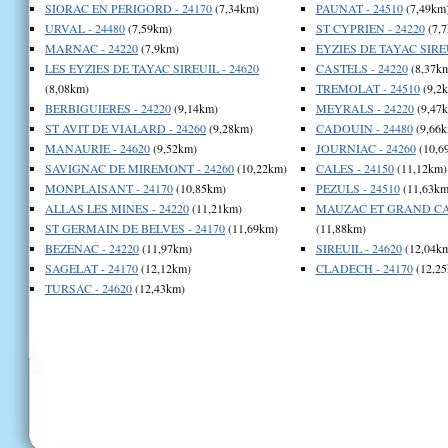
SIORAC EN PERIGORD - 24170
(7,34km)
PAUNAT - 24510
(7,49km
URVAL - 24480
(7,59km)
ST CYPRIEN - 24220
(7,7
MARNAC - 24220
(7,9km)
EYZIES DE TAYAC SIREU
LES EYZIES DE TAYAC SIREUIL - 24620
CASTELS - 24220
(8,37k
(8,08km)
TREMOLAT - 24510
(9,2
BERBIGUIERES - 24220
(9,14km)
MEYRALS - 24220
(9,47
ST AVIT DE VIALARD - 24260
(9,28km)
CADOUIN - 24480
(9,66k
MANAURIE - 24620
(9,52km)
JOURNIAC - 24260
(10,6
SAVIGNAC DE MIREMONT - 24260
(10,22km)
CALES - 24150
(11,12km)
MONPLAISANT - 24170
(10,85km)
PEZULS - 24510
(11,63km
ALLAS LES MINES - 24220
(11,21km)
MAUZAC ET GRAND CAS
ST GERMAIN DE BELVES - 24170
(11,69km)
(11,88km)
BEZENAC - 24220
(11,97km)
SIREUIL - 24620
(12,04k
SAGELAT - 24170
(12,12km)
CLADECH - 24170
(12,25
TURSAC - 24620
(12,43km)