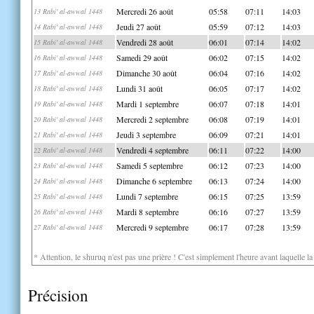
Mercredi 26 août
05:58
07:11
14:03
13 Rabi' al-awwal 1448
Jeudi 27 août
05:59
07:12
14:03
14 Rabi' al-awwal 1448
Vendredi 28 août
06:01
07:14
14:02
15 Rabi' al-awwal 1448
Samedi 29 août
06:02
07:15
14:02
16 Rabi' al-awwal 1448
Dimanche 30 août
06:04
07:16
14:02
17 Rabi' al-awwal 1448
Lundi 31 août
06:05
07:17
14:02
18 Rabi' al-awwal 1448
Mardi 1 septembre
06:07
07:18
14:01
19 Rabi' al-awwal 1448
Mercredi 2 septembre
06:08
07:19
14:01
20 Rabi' al-awwal 1448
Jeudi 3 septembre
06:09
07:21
14:01
21 Rabi' al-awwal 1448
Vendredi 4 septembre
06:11
07:22
14:00
22 Rabi' al-awwal 1448
Samedi 5 septembre
06:12
07:23
14:00
23 Rabi' al-awwal 1448
Dimanche 6 septembre
06:13
07:24
14:00
24 Rabi' al-awwal 1448
Lundi 7 septembre
06:15
07:25
13:59
25 Rabi' al-awwal 1448
Mardi 8 septembre
06:16
07:27
13:59
26 Rabi' al-awwal 1448
Mercredi 9 septembre
06:17
07:28
13:59
27 Rabi' al-awwal 1448
* Attention, le shuruq n'est pas une prière ! C'est simplement l'heure avant laquelle l
Précision