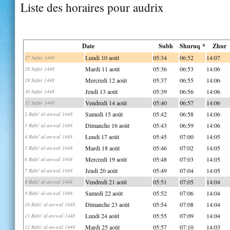
Liste des horaires pour audrix
Date
Subh
Shuruq *
Zhur
Lundi 10 août
05:34
06:52
14:07
27 Safar 1448
Mardi 11 août
05:36
06:53
14:06
28 Safar 1448
Mercredi 12 août
05:37
06:55
14:06
29 Safar 1448
Jeudi 13 août
05:39
06:56
14:06
30 Safar 1448
Vendredi 14 août
05:40
06:57
14:06
31 Safar 1448
Samedi 15 août
05:42
06:58
14:06
2 Rabi' al-awwal 1448
Dimanche 16 août
05:43
06:59
14:06
3 Rabi' al-awwal 1448
Lundi 17 août
05:45
07:00
14:05
4 Rabi' al-awwal 1448
Mardi 18 août
05:46
07:02
14:05
5 Rabi' al-awwal 1448
Mercredi 19 août
05:48
07:03
14:05
6 Rabi' al-awwal 1448
Jeudi 20 août
05:49
07:04
14:05
7 Rabi' al-awwal 1448
Vendredi 21 août
05:51
07:05
14:04
8 Rabi' al-awwal 1448
Samedi 22 août
05:52
07:06
14:04
9 Rabi' al-awwal 1448
Dimanche 23 août
05:54
07:08
14:04
10 Rabi' al-awwal 1448
Lundi 24 août
05:55
07:09
14:04
11 Rabi' al-awwal 1448
Mardi 25 août
05:57
07:10
14:03
12 Rabi' al-awwal 1448