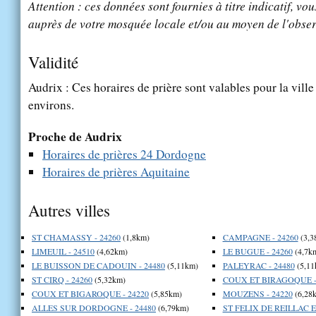
Attention : ces données sont fournies à titre indicatif, vou
auprès de votre mosquée locale et/ou au moyen de l'obser
Validité
Audrix : Ces horaires de prière sont valables pour la vill
environs.
Proche de Audrix
Horaires de prières 24 Dordogne
Horaires de prières Aquitaine
Autres villes
ST CHAMASSY - 24260
(1,8km)
CAMPAGNE - 24260
(3,3
LIMEUIL - 24510
(4,62km)
LE BUGUE - 24260
(4,7k
LE BUISSON DE CADOUIN - 24480
(5,11km)
PALEYRAC - 24480
(5,11
ST CIRQ - 24260
(5,32km)
COUX ET BIRAGOQUE -
COUX ET BIGAROQUE - 24220
(5,85km)
MOUZENS - 24220
(6,28
ALLES SUR DORDOGNE - 24480
(6,79km)
ST FELIX DE REILLAC E