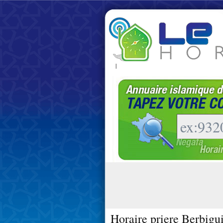
|
Horaire priere Berbigu