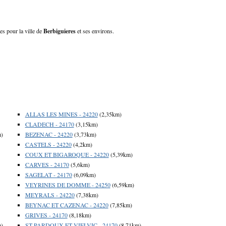
es pour la ville de
Berbiguieres
et ses environs.
ALLAS LES MINES - 24220
(2,35km)
CLADECH - 24170
(3,15km)
m)
BEZENAC - 24220
(3,73km)
CASTELS - 24220
(4,2km)
COUX ET BIGAROQUE - 24220
(5,39km)
CARVES - 24170
(5,6km)
SAGELAT - 24170
(6,09km)
VEYRINES DE DOMME - 24250
(6,59km)
MEYRALS - 24220
(7,38km)
BEYNAC ET CAZENAC - 24220
(7,85km)
GRIVES - 24170
(8,18km)
m)
ST PARDOUX ET VIELVIC - 24170
(8,71km)