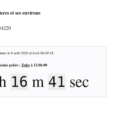
eres et ses environs
 24220
mes le
8 août 2026
et il est
06:49:19
.
haine prière :
Zuhr
à
12:06:00
h
m
sec
16
40