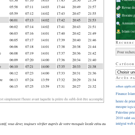
05:58
07:11
14:03
17:44
20:49
21:57
Revue d
05:59
07:12
14:02
17:43
20:47
21:55
Horaire p
06:01
07:13
14:02
17:42
20:45
21:53
Annuaire
06:02
07:14
14:02
17:41
20:43
21:51
Islam
(se
06:03
07:16
14:01
17:40
20:42
21:49
06:05
07:17
14:01
17:39
20:40
21:46
Recherc
06:06
07:18
14:01
17:38
20:38
21:44
e
06:08
07:19
14:01
17:37
20:36
21:42
06:09
07:20
14:00
17:36
20:34
21:40
Catégor
e
06:10
07:21
14:00
17:35
20:33
21:38
06:12
07:23
14:00
17:33
20:31
21:36
Accès p
re
06:13
07:24
13:59
17:32
20:29
21:34
06:15
07:25
13:59
17:31
20:27
21:32
adhan
applicat
Finance Isla
'est simplement l'heure avant laquelle la prière du subh doit être accomplie
heure de prie
mecque
logici
Palestine
prie
2010
salat
sm
intégral
web
dicatif, vous devez toujours vérifier auprès de votre mosquée locale et/ou au