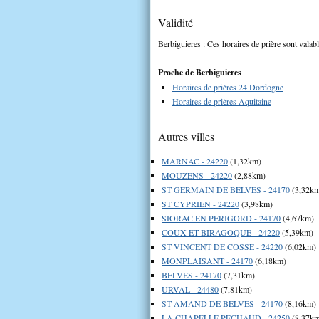
Validité
Berbiguieres : Ces horaires de prière sont valabl
Proche de Berbiguieres
Horaires de prières 24 Dordogne
Horaires de prières Aquitaine
Autres villes
MARNAC - 24220
(1,32km)
MOUZENS - 24220
(2,88km)
ST GERMAIN DE BELVES - 24170
(3,32k
ST CYPRIEN - 24220
(3,98km)
SIORAC EN PERIGORD - 24170
(4,67km)
COUX ET BIRAGOQUE - 24220
(5,39km)
ST VINCENT DE COSSE - 24220
(6,02km)
MONPLAISANT - 24170
(6,18km)
BELVES - 24170
(7,31km)
URVAL - 24480
(7,81km)
ST AMAND DE BELVES - 24170
(8,16km)
LA CHAPELLE PECHAUD - 24250
(8,37k