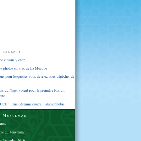
s récents
 si vous y étiez
ues photos en vrac de La Mecque
sons pour lesquelles vous devriez vous dépêcher de
s du Niger voient pour la première fois un
anc
CCIF : Une décennie contre l’islamophobie
e Musulman
lim
elle du Musulman
er Ramadan 2019