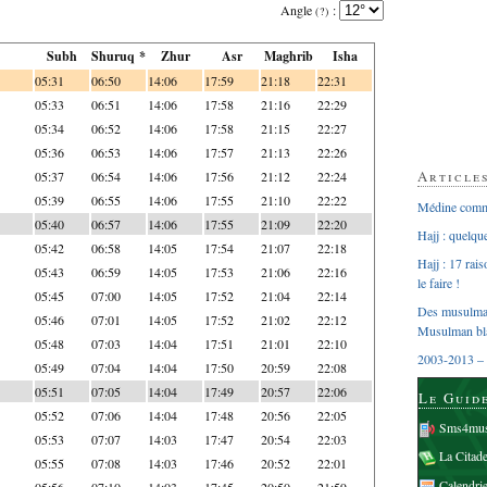
Angle
:
(?)
Subh
Shuruq *
Zhur
Asr
Maghrib
Isha
05:31
06:50
14:06
17:59
21:18
22:31
05:33
06:51
14:06
17:58
21:16
22:29
05:34
06:52
14:06
17:58
21:15
22:27
05:36
06:53
14:06
17:57
21:13
22:26
Article
05:37
06:54
14:06
17:56
21:12
22:24
05:39
06:55
14:06
17:55
21:10
22:22
Médine comme
05:40
06:57
14:06
17:55
21:09
22:20
Hajj : quelq
05:42
06:58
14:05
17:54
21:07
22:18
Hajj : 17 rai
05:43
06:59
14:05
17:53
21:06
22:16
le faire !
05:45
07:00
14:05
17:52
21:04
22:14
Des musulman
05:46
07:01
14:05
17:52
21:02
22:12
Musulman bl
05:48
07:03
14:04
17:51
21:01
22:10
2003-2013 – 
05:49
07:04
14:04
17:50
20:59
22:08
05:51
07:05
14:04
17:49
20:57
22:06
Le Guid
05:52
07:06
14:04
17:48
20:56
22:05
Sms4mus
05:53
07:07
14:03
17:47
20:54
22:03
La Citad
05:55
07:08
14:03
17:46
20:52
22:01
Calendri
05:56
07:10
14:03
17:45
20:50
21:59