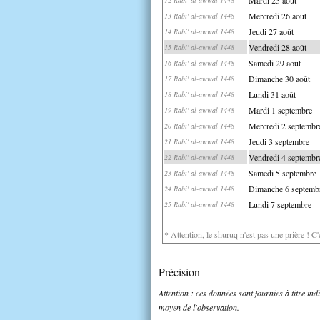
Mercredi 26 août
13 Rabi' al-awwal 1448
Jeudi 27 août
14 Rabi' al-awwal 1448
Vendredi 28 août
15 Rabi' al-awwal 1448
Samedi 29 août
16 Rabi' al-awwal 1448
Dimanche 30 août
17 Rabi' al-awwal 1448
Lundi 31 août
18 Rabi' al-awwal 1448
Mardi 1 septembre
19 Rabi' al-awwal 1448
Mercredi 2 septembr
20 Rabi' al-awwal 1448
Jeudi 3 septembre
21 Rabi' al-awwal 1448
Vendredi 4 septembr
22 Rabi' al-awwal 1448
Samedi 5 septembre
23 Rabi' al-awwal 1448
Dimanche 6 septemb
24 Rabi' al-awwal 1448
Lundi 7 septembre
25 Rabi' al-awwal 1448
* Attention, le shuruq n'est pas une prière ! C
Précision
Attention : ces données sont fournies à titre in
moyen de l'observation.