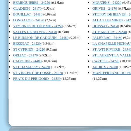
BERBIGUIERES - 24220
(6,18km)
MOUZENS - 24220
(6,45
CLADECH - 24170
(6,53km)
GRIVES - 24170
(6,97km)
BOUILLAC - 24480
(6,99km)
STE FOY DE BELVES - 2
FONGALOP - 24170
(7,6km)
ALLAS LES MINES - 242
VEYRINES DE DOMME - 24250
(8,56km)
DOISSAT - 24170
(8,64km
SALLES DE BELVES - 24170
(8,8km)
ST MARCORY - 24540
(8
LE BUISSON DE CADOUIN - 24480
(9,2km)
PALEYRAC - 24480
(9,2k
BEZENAC - 24220
(9,34km)
LA CHAPELLE PECHAUD
ST CYPRIEN - 24220
(9,7km)
ST AVIT RIVIERE - 2454
ORLIAC - 24170
(9,92km)
ST LAURENT LA VALLEE
CADOUIN - 24480
(10,09km)
CASTELS - 24220
(10,12
ST CHAMASSY - 24260
(10,72km)
AUDRIX - 24260
(10,85k
ST VINCENT DE COSSE - 24220
(11,24km)
MONTFERRAND DU PER
PRATS DU PERIGORD - 24550
(12,23km)
(11,27km)