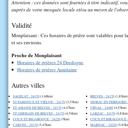
Attention : ces données sont fournies à titre indicatif, vou
auprès de votre mosquée locale et/ou au moyen de l'obser
Validité
Monplaisant : Ces horaires de prière sont valables pour la
et ses environs.
Proche de Monplaisant
Horaires de prières 24 Dordogne
Horaires de prières Aquitaine
Autres villes
SAGELAT - 24170
(1,68km)
BELVES - 24170
(1,83km)
ST PARDOUX ET VIELVIC - 24170
(2,53km)
SIORAC EN PERIGORD -
ST AMAND DE BELVES - 24170
(4,47km)
URVAL - 24480
(4,53km)
ST GERMAIN DE BELVES - 24170
(4,54km)
LARZAC - 24170
(4,81km
COUX ET BIGAROQUE - 24220
(5km)
COUX ET BIRAGOQUE -
CARVES - 24170
(5,47km)
MARNAC - 24220
(5,83k