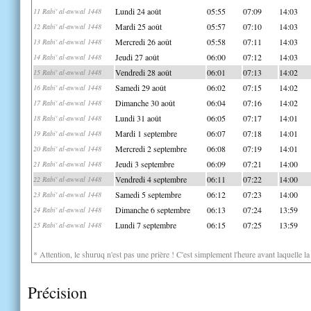
Lundi 24 août
05:55
07:09
14:03
11 Rabi' al-awwal 1448
Mardi 25 août
05:57
07:10
14:03
12 Rabi' al-awwal 1448
Mercredi 26 août
05:58
07:11
14:03
13 Rabi' al-awwal 1448
Jeudi 27 août
06:00
07:12
14:03
14 Rabi' al-awwal 1448
Vendredi 28 août
06:01
07:13
14:02
15 Rabi' al-awwal 1448
Samedi 29 août
06:02
07:15
14:02
16 Rabi' al-awwal 1448
Dimanche 30 août
06:04
07:16
14:02
17 Rabi' al-awwal 1448
Lundi 31 août
06:05
07:17
14:01
18 Rabi' al-awwal 1448
Mardi 1 septembre
06:07
07:18
14:01
19 Rabi' al-awwal 1448
Mercredi 2 septembre
06:08
07:19
14:01
20 Rabi' al-awwal 1448
Jeudi 3 septembre
06:09
07:21
14:00
21 Rabi' al-awwal 1448
Vendredi 4 septembre
06:11
07:22
14:00
22 Rabi' al-awwal 1448
Samedi 5 septembre
06:12
07:23
14:00
23 Rabi' al-awwal 1448
Dimanche 6 septembre
06:13
07:24
13:59
24 Rabi' al-awwal 1448
Lundi 7 septembre
06:15
07:25
13:59
25 Rabi' al-awwal 1448
* Attention, le shuruq n'est pas une prière ! C'est simplement l'heure avant laquelle l
Précision