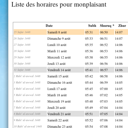
Liste des horaires pour monplaisant
Date
Subh
Shuruq *
Zhur
Samedi 8 août
05:31
06:50
14:07
25 Safar 1448
Dimanche 9 août
05:33
06:51
14:07
26 Safar 1448
Lundi 10 août
05:35
06:52
14:06
27 Safar 1448
Mardi 11 août
05:36
06:53
14:06
28 Safar 1448
Mercredi 12 août
05:38
06:55
14:06
29 Safar 1448
Jeudi 13 août
05:39
06:56
14:06
30 Safar 1448
Vendredi 14 août
05:41
06:57
14:06
31 Safar 1448
Samedi 15 août
05:42
06:58
14:06
2 Rabi' al-awwal 1448
Dimanche 16 août
05:44
06:59
14:05
3 Rabi' al-awwal 1448
Lundi 17 août
05:45
07:00
14:05
4 Rabi' al-awwal 1448
Mardi 18 août
05:46
07:02
14:05
5 Rabi' al-awwal 1448
Mercredi 19 août
05:48
07:03
14:05
6 Rabi' al-awwal 1448
Jeudi 20 août
05:49
07:04
14:04
7 Rabi' al-awwal 1448
Vendredi 21 août
05:51
07:05
14:04
8 Rabi' al-awwal 1448
Samedi 22 août
05:52
07:06
14:04
9 Rabi' al-awwal 1448
Dimanche 23 août
05:54
07:08
14:04
10 Rabi' al-awwal 1448