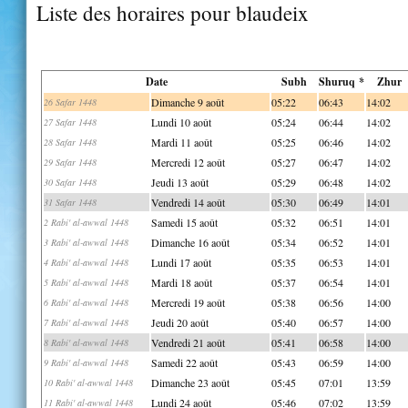
Liste des horaires pour blaudeix
Date
Subh
Shuruq *
Zhur
Dimanche 9 août
05:22
06:43
14:02
26 Safar 1448
Lundi 10 août
05:24
06:44
14:02
27 Safar 1448
Mardi 11 août
05:25
06:46
14:02
28 Safar 1448
Mercredi 12 août
05:27
06:47
14:02
29 Safar 1448
Jeudi 13 août
05:29
06:48
14:02
30 Safar 1448
Vendredi 14 août
05:30
06:49
14:01
31 Safar 1448
Samedi 15 août
05:32
06:51
14:01
2 Rabi' al-awwal 1448
Dimanche 16 août
05:34
06:52
14:01
3 Rabi' al-awwal 1448
Lundi 17 août
05:35
06:53
14:01
4 Rabi' al-awwal 1448
Mardi 18 août
05:37
06:54
14:01
5 Rabi' al-awwal 1448
Mercredi 19 août
05:38
06:56
14:00
6 Rabi' al-awwal 1448
Jeudi 20 août
05:40
06:57
14:00
7 Rabi' al-awwal 1448
Vendredi 21 août
05:41
06:58
14:00
8 Rabi' al-awwal 1448
Samedi 22 août
05:43
06:59
14:00
9 Rabi' al-awwal 1448
Dimanche 23 août
05:45
07:01
13:59
10 Rabi' al-awwal 1448
Lundi 24 août
05:46
07:02
13:59
11 Rabi' al-awwal 1448