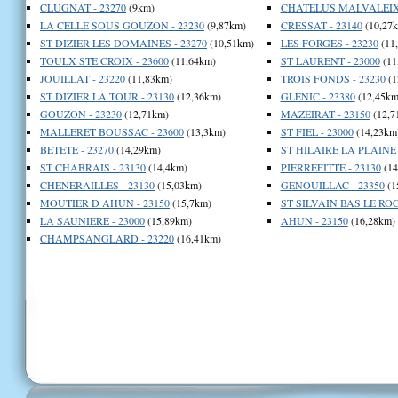
CLUGNAT - 23270
(9km)
CHATELUS MALVALEIX 
LA CELLE SOUS GOUZON - 23230
(9,87km)
CRESSAT - 23140
(10,27
ST DIZIER LES DOMAINES - 23270
(10,51km)
LES FORGES - 23230
(11
TOULX STE CROIX - 23600
(11,64km)
ST LAURENT - 23000
(11
JOUILLAT - 23220
(11,83km)
TROIS FONDS - 23230
(1
ST DIZIER LA TOUR - 23130
(12,36km)
GLENIC - 23380
(12,45km
GOUZON - 23230
(12,71km)
MAZEIRAT - 23150
(12,7
MALLERET BOUSSAC - 23600
(13,3km)
ST FIEL - 23000
(14,23km
BETETE - 23270
(14,29km)
ST HILAIRE LA PLAINE 
ST CHABRAIS - 23130
(14,4km)
PIERREFITTE - 23130
(14
CHENERAILLES - 23130
(15,03km)
GENOUILLAC - 23350
(1
MOUTIER D AHUN - 23150
(15,7km)
ST SILVAIN BAS LE ROC 
LA SAUNIERE - 23000
(15,89km)
AHUN - 23150
(16,28km)
CHAMPSANGLARD - 23220
(16,41km)