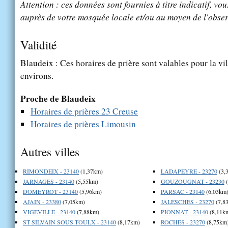
Attention : ces données sont fournies à titre indicatif, vou
auprès de votre mosquée locale et/ou au moyen de l'obser
Validité
Blaudeix : Ces horaires de prière sont valables pour la vi
environs.
Proche de Blaudeix
Horaires de prières 23 Creuse
Horaires de prières Limousin
Autres villes
RIMONDEIX - 23140
(1,37km)
LADAPEYRE - 23270
(3,
JARNAGES - 23140
(5,55km)
GOUZOUGNAT - 23230
(
DOMEYROT - 23140
(5,96km)
PARSAC - 23140
(6,03km
AJAIN - 23380
(7,05km)
JALESCHES - 23270
(7,8
VIGEVILLE - 23140
(7,88km)
PIONNAT - 23140
(8,11k
ST SILVAIN SOUS TOULX - 23140
(8,17km)
ROCHES - 23270
(8,75km