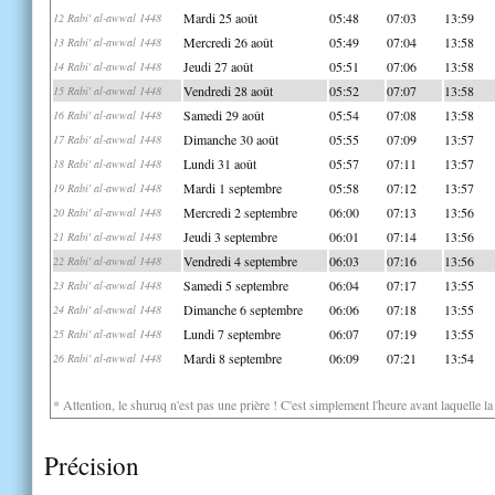
Mardi 25 août
05:48
07:03
13:59
12 Rabi' al-awwal 1448
Mercredi 26 août
05:49
07:04
13:58
13 Rabi' al-awwal 1448
Jeudi 27 août
05:51
07:06
13:58
14 Rabi' al-awwal 1448
Vendredi 28 août
05:52
07:07
13:58
15 Rabi' al-awwal 1448
Samedi 29 août
05:54
07:08
13:58
16 Rabi' al-awwal 1448
Dimanche 30 août
05:55
07:09
13:57
17 Rabi' al-awwal 1448
Lundi 31 août
05:57
07:11
13:57
18 Rabi' al-awwal 1448
Mardi 1 septembre
05:58
07:12
13:57
19 Rabi' al-awwal 1448
Mercredi 2 septembre
06:00
07:13
13:56
20 Rabi' al-awwal 1448
Jeudi 3 septembre
06:01
07:14
13:56
21 Rabi' al-awwal 1448
Vendredi 4 septembre
06:03
07:16
13:56
22 Rabi' al-awwal 1448
Samedi 5 septembre
06:04
07:17
13:55
23 Rabi' al-awwal 1448
Dimanche 6 septembre
06:06
07:18
13:55
24 Rabi' al-awwal 1448
Lundi 7 septembre
06:07
07:19
13:55
25 Rabi' al-awwal 1448
Mardi 8 septembre
06:09
07:21
13:54
26 Rabi' al-awwal 1448
* Attention, le shuruq n'est pas une prière ! C'est simplement l'heure avant laquelle l
Précision