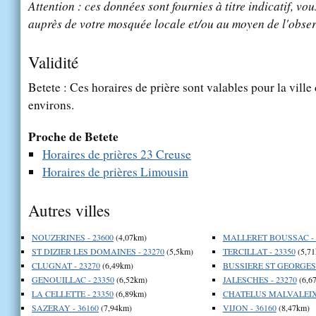
Attention : ces données sont fournies à titre indicatif, vou
auprès de votre mosquée locale et/ou au moyen de l'obser
Validité
Betete : Ces horaires de prière sont valables pour la ville
environs.
Proche de Betete
Horaires de prières 23 Creuse
Horaires de prières Limousin
Autres villes
NOUZERINES - 23600
(4,07km)
MALLERET BOUSSAC - 
ST DIZIER LES DOMAINES - 23270
(5,5km)
TERCILLAT - 23350
(5,71
CLUGNAT - 23270
(6,49km)
BUSSIERE ST GEORGES 
GENOUILLAC - 23350
(6,52km)
JALESCHES - 23270
(6,6
LA CELLETTE - 23350
(6,89km)
CHATELUS MALVALEIX 
SAZERAY - 36160
(7,94km)
VIJON - 36160
(8,47km)