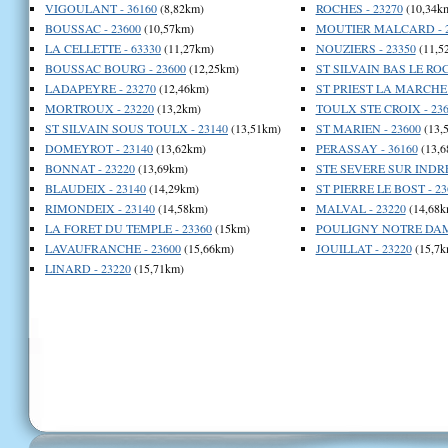
VIGOULANT - 36160
(8,82km)
ROCHES - 23270
(10,34k
BOUSSAC - 23600
(10,57km)
MOUTIER MALCARD - 2
LA CELLETTE - 63330
(11,27km)
NOUZIERS - 23350
(11,5
BOUSSAC BOURG - 23600
(12,25km)
ST SILVAIN BAS LE ROC 
LADAPEYRE - 23270
(12,46km)
ST PRIEST LA MARCHE 
MORTROUX - 23220
(13,2km)
TOULX STE CROIX - 236
ST SILVAIN SOUS TOULX - 23140
(13,51km)
ST MARIEN - 23600
(13,
DOMEYROT - 23140
(13,62km)
PERASSAY - 36160
(13,6
BONNAT - 23220
(13,69km)
STE SEVERE SUR INDRE 
BLAUDEIX - 23140
(14,29km)
ST PIERRE LE BOST - 23
RIMONDEIX - 23140
(14,58km)
MALVAL - 23220
(14,68k
LA FORET DU TEMPLE - 23360
(15km)
POULIGNY NOTRE DAME
LAVAUFRANCHE - 23600
(15,66km)
JOUILLAT - 23220
(15,7k
LINARD - 23220
(15,71km)