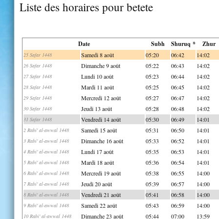
Liste des horaires pour betete
Date
Subh
Shuruq *
Zhur
Samedi 8 août
05:20
06:42
14:02
25 Safar 1448
Dimanche 9 août
05:22
06:43
14:02
26 Safar 1448
Lundi 10 août
05:23
06:44
14:02
27 Safar 1448
Mardi 11 août
05:25
06:45
14:02
28 Safar 1448
Mercredi 12 août
05:27
06:47
14:02
29 Safar 1448
Jeudi 13 août
05:28
06:48
14:02
30 Safar 1448
Vendredi 14 août
05:30
06:49
14:01
31 Safar 1448
Samedi 15 août
05:31
06:50
14:01
2 Rabi' al-awwal 1448
Dimanche 16 août
05:33
06:52
14:01
3 Rabi' al-awwal 1448
Lundi 17 août
05:35
06:53
14:01
4 Rabi' al-awwal 1448
Mardi 18 août
05:36
06:54
14:01
5 Rabi' al-awwal 1448
Mercredi 19 août
05:38
06:55
14:00
6 Rabi' al-awwal 1448
Jeudi 20 août
05:39
06:57
14:00
7 Rabi' al-awwal 1448
Vendredi 21 août
05:41
06:58
14:00
8 Rabi' al-awwal 1448
Samedi 22 août
05:43
06:59
14:00
9 Rabi' al-awwal 1448
Dimanche 23 août
05:44
07:00
13:59
10 Rabi' al-awwal 1448