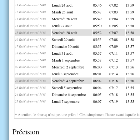
Lundi 24 août
05:46
07:02
13:59
11 Rabi' al-awwal 1448
Mardi 25 août
05:47
07:03
13:59
12 Rabi' al-awwal 1448
Mercredi 26 août
05:49
07:04
13:59
13 Rabi' al-awwal 1448
Jeudi 27 août
05:50
07:05
13:58
14 Rabi' al-awwal 1448
Vendredi 28 août
05:52
07:07
13:58
15 Rabi' al-awwal 1448
Samedi 29 août
05:53
07:08
13:58
16 Rabi' al-awwal 1448
Dimanche 30 août
05:55
07:09
13:57
17 Rabi' al-awwal 1448
Lundi 31 août
05:57
07:11
13:57
18 Rabi' al-awwal 1448
Mardi 1 septembre
05:58
07:12
13:57
19 Rabi' al-awwal 1448
Mercredi 2 septembre
06:00
07:13
13:56
20 Rabi' al-awwal 1448
Jeudi 3 septembre
06:01
07:14
13:56
21 Rabi' al-awwal 1448
Vendredi 4 septembre
06:02
07:16
13:56
22 Rabi' al-awwal 1448
Samedi 5 septembre
06:04
07:17
13:55
23 Rabi' al-awwal 1448
Dimanche 6 septembre
06:05
07:18
13:55
24 Rabi' al-awwal 1448
Lundi 7 septembre
06:07
07:19
13:55
25 Rabi' al-awwal 1448
* Attention, le shuruq n'est pas une prière ! C'est simplement l'heure avant laquelle l
Précision