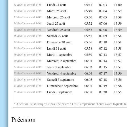
Lundi 24 août
05:47
07:03
14:00
11 Rabi' al-awwal 1448
Mardi 25 août
05:49
07:04
13:59
12 Rabi' al-awwal 1448
Mercredi 26 août
05:50
07:05
13:59
13 Rabi' al-awwal 1448
Jeudi 27 août
05:52
07:06
13:59
14 Rabi' al-awwal 1448
Vendredi 28 août
05:53
07:08
13:59
15 Rabi' al-awwal 1448
Samedi 29 août
05:55
07:09
13:58
16 Rabi' al-awwal 1448
Dimanche 30 août
05:56
07:10
13:58
17 Rabi' al-awwal 1448
Lundi 31 août
05:58
07:12
13:58
18 Rabi' al-awwal 1448
Mardi 1 septembre
05:59
07:13
13:57
19 Rabi' al-awwal 1448
Mercredi 2 septembre
06:01
07:14
13:57
20 Rabi' al-awwal 1448
Jeudi 3 septembre
06:02
07:15
13:57
21 Rabi' al-awwal 1448
Vendredi 4 septembre
06:04
07:17
13:56
22 Rabi' al-awwal 1448
Samedi 5 septembre
06:05
07:18
13:56
23 Rabi' al-awwal 1448
Dimanche 6 septembre
06:07
07:19
13:56
24 Rabi' al-awwal 1448
Lundi 7 septembre
06:08
07:20
13:55
25 Rabi' al-awwal 1448
* Attention, le shuruq n'est pas une prière ! C'est simplement l'heure avant laquelle l
Précision