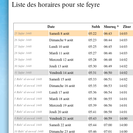
Liste des horaires pour ste feyre
Date
Subh
Shuruq *
Zhur
Samedi 8 août
05:22
06:43
14:03
25 Safar 1448
Dimanche 9 août
05:23
06:44
14:03
26 Safar 1448
Lundi 10 août
05:25
06:45
14:03
27 Safar 1448
Mardi 11 août
05:27
06:46
14:03
28 Safar 1448
Mercredi 12 août
05:28
06:48
14:02
29 Safar 1448
Jeudi 13 août
05:30
06:49
14:02
30 Safar 1448
Vendredi 14 août
05:31
06:50
14:02
31 Safar 1448
Samedi 15 août
05:33
06:51
14:02
2 Rabi' al-awwal 1448
Dimanche 16 août
05:35
06:53
14:02
3 Rabi' al-awwal 1448
Lundi 17 août
05:36
06:54
14:01
4 Rabi' al-awwal 1448
Mardi 18 août
05:38
06:55
14:01
5 Rabi' al-awwal 1448
Mercredi 19 août
05:39
06:56
14:01
6 Rabi' al-awwal 1448
Jeudi 20 août
05:41
06:58
14:01
7 Rabi' al-awwal 1448
Vendredi 21 août
05:43
06:59
14:00
8 Rabi' al-awwal 1448
Samedi 22 août
05:44
07:00
14:00
9 Rabi' al-awwal 1448
Dimanche 23 août
05:46
07:01
14:00
10 Rabi' al-awwal 1448