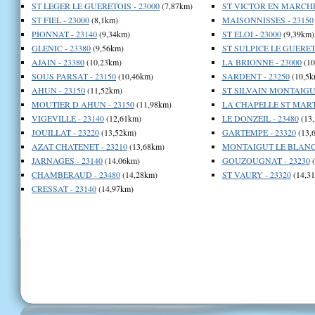
ST LEGER LE GUERETOIS - 23000
(7,87km)
ST VICTOR EN MARCHE 
ST FIEL - 23000
(8,1km)
MAISONNISSES - 23150
PIONNAT - 23140
(9,34km)
ST ELOI - 23000
(9,39km)
GLENIC - 23380
(9,56km)
ST SULPICE LE GUERETO
AJAIN - 23380
(10,23km)
LA BRIONNE - 23000
(10
SOUS PARSAT - 23150
(10,46km)
SARDENT - 23250
(10,5k
AHUN - 23150
(11,52km)
ST SILVAIN MONTAIGUT
MOUTIER D AHUN - 23150
(11,98km)
LA CHAPELLE ST MARTI
VIGEVILLE - 23140
(12,61km)
LE DONZEIL - 23480
(13
JOUILLAT - 23220
(13,52km)
GARTEMPE - 23320
(13,
AZAT CHATENET - 23210
(13,68km)
MONTAIGUT LE BLANC 
JARNAGES - 23140
(14,06km)
GOUZOUGNAT - 23230
(
CHAMBERAUD - 23480
(14,28km)
ST VAURY - 23320
(14,3
CRESSAT - 23140
(14,97km)