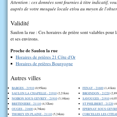
Attention : ces données sont fournies à titre indicatif, vou
auprès de votre mosquée locale et/ou au moyen de l'obser
Validité
Saulon la rue : Ces horaires de prière sont valables pour l
et ses environs.
Proche de Saulon la rue
Horaires de prières 21 Côte d'Or
Horaires de prières Bourgogne
Autres villes
BARGES - 21910
(0,95km)
FENAY - 21600
(1,41km)
SAULON LA CHAPELLE - 21910
(2,21km)
BROINDON - 21220
(2,8
NOIRON SOUS GEVREY - 21910
(3,16km)
SAVOUGES - 21910
(4,05
BRETENIERE - 21110
(4,32km)
ST PHILIBERT - 21220
(4
OUGES - 21600
(4,76km)
EPERNAY SOUS GEVREY
THOREY EN PLAINE - 21110
(5,24km)
CORCELLES LES CITEAU