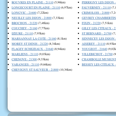
ROUVRES EN PLAINE - 21110
(5,96km)
PERRIGNY LES DIJON -
LONGECOURT EN PLAINE - 21110
(6,97km)
FAUVERNEY - 21110
(7,
LONGVIC - 21600
(7,22km)
CRIMOLOIS - 21800
(7,2
NEUILLY LES DIJON - 21800
(7,33km)
GEVREY CHAMBERTIN -
BROCHON - 21220
(7,48km)
FIXIN - 21220
(7,51km)
COUCHEY - 21160
(7,77km)
GILLY LES CITEAUX - 2
IZEURE - 21110
(7,93km)
ST BERNARD - 21700
(7
MARSANNAY LA COTE - 21160
(8,1km)
SENNECEY LES DIJON -
MOREY ST DENIS - 21220
(8,34km)
AISEREY - 21110
(8,93km
FLAGEY ECHEZEAUX - 21640
(8,94km)
VOUGEOT - 21640
(9,02
MARLIENS - 21110
(9,03km)
VILLEBICHOT - 21700
(9
CHENOVE - 21300
(9,33km)
CHAMBOLLE MUSIGNY 
VARANGES - 21110
(9,66km)
BESSEY LES CITEAUX -
CHEVIGNY ST SAUVEUR - 21800
(10,36km)