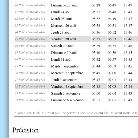
Dimanche 23 août
05:29
06:47
13:47
10 Rabi' al-awwal 1448
Lundi 24 août
05:31
06:48
13:47
11 Rabi' al-awwal 1448
Mardi 25 août
05:32
06:49
13:47
12 Rabi' al-awwal 1448
Mercredi 26 août
05:34
06:51
13:47
13 Rabi' al-awwal 1448
Jeudi 27 août
05:36
06:52
13:46
14 Rabi' al-awwal 1448
Vendredi 28 août
05:37
06:53
13:46
15 Rabi' al-awwal 1448
Samedi 29 août
05:39
06:55
13:46
16 Rabi' al-awwal 1448
Dimanche 30 août
05:40
06:56
13:45
17 Rabi' al-awwal 1448
Lundi 31 août
05:42
06:57
13:45
18 Rabi' al-awwal 1448
Mardi 1 septembre
05:44
06:59
13:45
19 Rabi' al-awwal 1448
Mercredi 2 septembre
05:45
07:00
13:44
20 Rabi' al-awwal 1448
Jeudi 3 septembre
05:47
07:01
13:44
21 Rabi' al-awwal 1448
Vendredi 4 septembre
05:48
07:03
13:44
22 Rabi' al-awwal 1448
Samedi 5 septembre
05:50
07:04
13:43
23 Rabi' al-awwal 1448
Dimanche 6 septembre
05:51
07:05
13:43
24 Rabi' al-awwal 1448
* Attention, le shuruq n'est pas une prière ! C'est simplement l'heure avant laquelle l
Précision