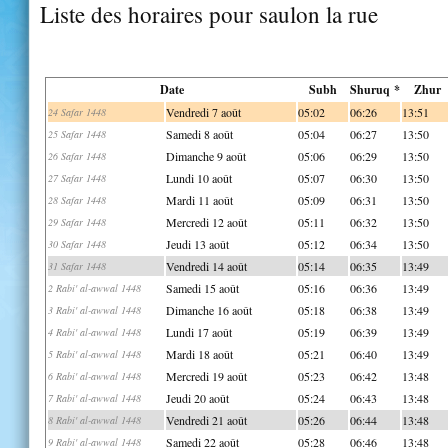
Liste des horaires pour saulon la rue
Date
Subh
Shuruq *
Zhur
Vendredi 7 août
05:02
06:26
13:51
24 Safar 1448
Samedi 8 août
05:04
06:27
13:50
25 Safar 1448
Dimanche 9 août
05:06
06:29
13:50
26 Safar 1448
Lundi 10 août
05:07
06:30
13:50
27 Safar 1448
Mardi 11 août
05:09
06:31
13:50
28 Safar 1448
Mercredi 12 août
05:11
06:32
13:50
29 Safar 1448
Jeudi 13 août
05:12
06:34
13:50
30 Safar 1448
Vendredi 14 août
05:14
06:35
13:49
31 Safar 1448
Samedi 15 août
05:16
06:36
13:49
2 Rabi' al-awwal 1448
Dimanche 16 août
05:18
06:38
13:49
3 Rabi' al-awwal 1448
Lundi 17 août
05:19
06:39
13:49
4 Rabi' al-awwal 1448
Mardi 18 août
05:21
06:40
13:49
5 Rabi' al-awwal 1448
Mercredi 19 août
05:23
06:42
13:48
6 Rabi' al-awwal 1448
Jeudi 20 août
05:24
06:43
13:48
7 Rabi' al-awwal 1448
Vendredi 21 août
05:26
06:44
13:48
8 Rabi' al-awwal 1448
Samedi 22 août
05:28
06:46
13:48
9 Rabi' al-awwal 1448