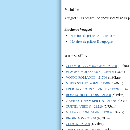
Validité
Vougeot : Ces horaires de prière sont valables p
Proche de Vougeot
Horaires de prières 21 Côte d'Or
Horaires de prières Bourgogne
Autres villes
CHAMBOLLE MUSIGNY - 21220
(1,2km)
FLAGEY ECHEZEAUX - 21640
(1,88km)
VOSNE ROMANEE - 21700
(1,96km)
NUITS ST GEORGES - 21700
(4,68km)
EPERNAY SOUS GEVREY - 21220
(5,16k
BONCOURT LE BOIS - 21700
(5,19km)
GEVREY CHAMBERTIN - 21220
(5,53km)
CURTIL VERGY - 21220
(5,75km)
VILLARS FONTAINE - 21700
(6,34km)
BROINDON - 21220
(6,52km)
CHAUX - 21700
(6,94km)
CHAMBOEUF - 21220
(7,28km)