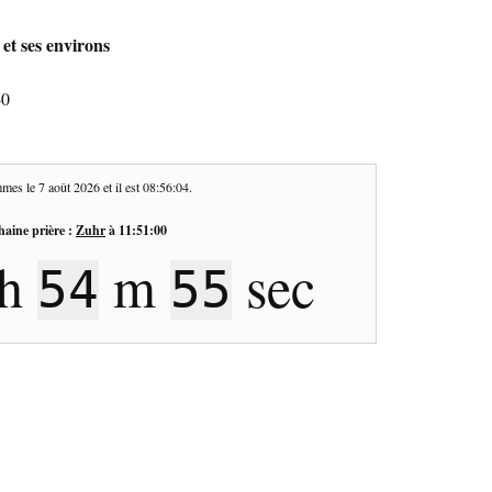
et ses environs
40
mes le
7 août 2026
et il est
08:56:05
.
haine prière :
Zuhr
à
11:51:00
h
m
sec
54
54