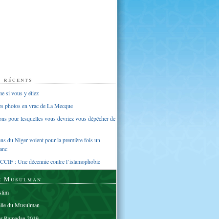
s récents
 si vous y étiez
ues photos en vrac de La Mecque
sons pour lesquelles vous devriez vous dépêcher de
s du Niger voient pour la première fois un
anc
CCIF : Une décennie contre l’islamophobie
e Musulman
lim
elle du Musulman
er Ramadan 2019