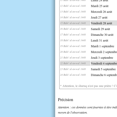
Mardi 25 août
12 Rabi' al-awwal 1448
Mercredi 26 août
13 Rabi' al-awwal 1448
Jeudi 27 août
14 Rabi' al-awwal 1448
Vendredi 28 août
15 Rabi' al-awwal 1448
Samedi 29 août
16 Rabi' al-awwal 1448
Dimanche 30 août
17 Rabi' al-awwal 1448
Lundi 31 août
18 Rabi' al-awwal 1448
Mardi 1 septembre
19 Rabi' al-awwal 1448
Mercredi 2 septembr
20 Rabi' al-awwal 1448
Jeudi 3 septembre
21 Rabi' al-awwal 1448
Vendredi 4 septembr
22 Rabi' al-awwal 1448
Samedi 5 septembre
23 Rabi' al-awwal 1448
Dimanche 6 septemb
24 Rabi' al-awwal 1448
* Attention, le shuruq n'est pas une prière ! C
Précision
Attention : ces données sont fournies à titre in
moyen de l'observation.