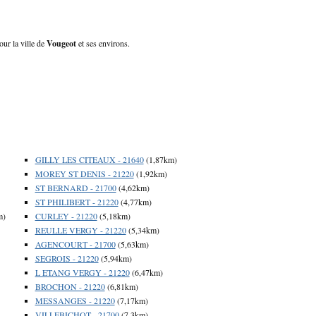
our la ville de
Vougeot
et ses environs.
GILLY LES CITEAUX - 21640
(1,87km)
MOREY ST DENIS - 21220
(1,92km)
ST BERNARD - 21700
(4,62km)
ST PHILIBERT - 21220
(4,77km)
m)
CURLEY - 21220
(5,18km)
REULLE VERGY - 21220
(5,34km)
AGENCOURT - 21700
(5,63km)
SEGROIS - 21220
(5,94km)
L ETANG VERGY - 21220
(6,47km)
BROCHON - 21220
(6,81km)
MESSANGES - 21220
(7,17km)
VILLEBICHOT - 21700
(7,3km)