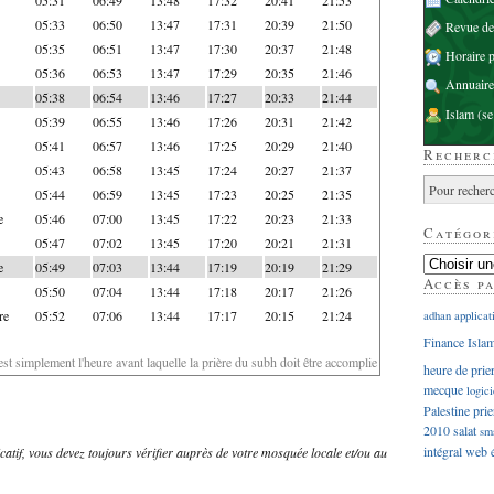
05:33
06:50
13:47
17:31
20:39
21:50
Revue d
05:35
06:51
13:47
17:30
20:37
21:48
Horaire p
05:36
06:53
13:47
17:29
20:35
21:46
Annuaire
05:38
06:54
13:46
17:27
20:33
21:44
Islam
(se
05:39
06:55
13:46
17:26
20:31
21:42
05:41
06:57
13:46
17:25
20:29
21:40
Recherc
05:43
06:58
13:45
17:24
20:27
21:37
05:44
06:59
13:45
17:23
20:25
21:35
e
05:46
07:00
13:45
17:22
20:23
21:33
Catégor
05:47
07:02
13:45
17:20
20:21
21:31
e
05:49
07:03
13:44
17:19
20:19
21:29
Accès p
05:50
07:04
13:44
17:18
20:17
21:26
re
05:52
07:06
13:44
17:17
20:15
21:24
adhan
applicat
Finance Isla
'est simplement l'heure avant laquelle la prière du subh doit être accomplie
heure de prie
mecque
logici
Palestine
prie
2010
salat
sm
intégral
web
dicatif, vous devez toujours vérifier auprès de votre mosquée locale et/ou au