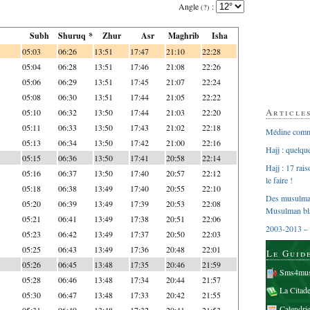
Angle
:
(?)
Subh
Shuruq *
Zhur
Asr
Maghrib
Isha
05:03
06:26
13:51
17:47
21:10
22:28
05:04
06:28
13:51
17:46
21:08
22:26
05:06
06:29
13:51
17:45
21:07
22:24
05:08
06:30
13:51
17:44
21:05
22:22
Article
05:10
06:32
13:50
17:44
21:03
22:20
05:11
06:33
13:50
17:43
21:02
22:18
Médine comme
05:13
06:34
13:50
17:42
21:00
22:16
Hajj : quelq
05:15
06:36
13:50
17:41
20:58
22:14
Hajj : 17 rai
05:16
06:37
13:50
17:40
20:57
22:12
le faire !
05:18
06:38
13:49
17:40
20:55
22:10
Des musulman
05:20
06:39
13:49
17:39
20:53
22:08
Musulman bl
05:21
06:41
13:49
17:38
20:51
22:06
2003-2013 – 
05:23
06:42
13:49
17:37
20:50
22:03
05:25
06:43
13:49
17:36
20:48
22:01
Le Guid
05:26
06:45
13:48
17:35
20:46
21:59
Sms4mus
05:28
06:46
13:48
17:34
20:44
21:57
La Citad
05:30
06:47
13:48
17:33
20:42
21:55
Calendri
05:31
06:49
13:48
17:32
20:41
21:53