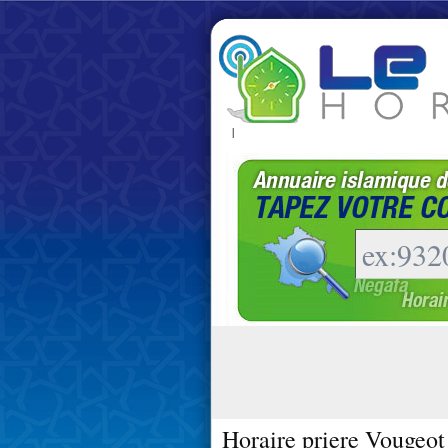
|
Horaire priere Vougeot