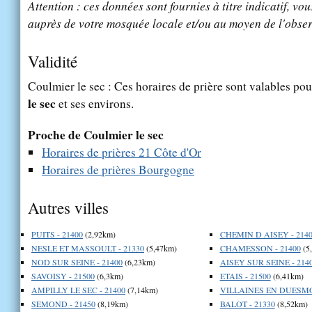
Attention : ces données sont fournies à titre indicatif, vou
auprès de votre mosquée locale et/ou au moyen de l'obser
Validité
Coulmier le sec : Ces horaires de prière sont valables pou
le sec
et ses environs.
Proche de Coulmier le sec
Horaires de prières 21 Côte d'Or
Horaires de prières Bourgogne
Autres villes
PUITS - 21400
(2,92km)
CHEMIN D AISEY - 214
NESLE ET MASSOULT - 21330
(5,47km)
CHAMESSON - 21400
(5
NOD SUR SEINE - 21400
(6,23km)
AISEY SUR SEINE - 214
SAVOISY - 21500
(6,3km)
ETAIS - 21500
(6,41km)
AMPILLY LE SEC - 21400
(7,14km)
VILLAINES EN DUESMOI
SEMOND - 21450
(8,19km)
BALOT - 21330
(8,52km)