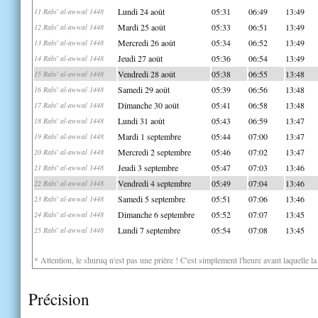
Lundi 24 août
05:31
06:49
13:49
11 Rabi' al-awwal 1448
Mardi 25 août
05:33
06:51
13:49
12 Rabi' al-awwal 1448
Mercredi 26 août
05:34
06:52
13:49
13 Rabi' al-awwal 1448
Jeudi 27 août
05:36
06:54
13:49
14 Rabi' al-awwal 1448
Vendredi 28 août
05:38
06:55
13:48
15 Rabi' al-awwal 1448
Samedi 29 août
05:39
06:56
13:48
16 Rabi' al-awwal 1448
Dimanche 30 août
05:41
06:58
13:48
17 Rabi' al-awwal 1448
Lundi 31 août
05:43
06:59
13:47
18 Rabi' al-awwal 1448
Mardi 1 septembre
05:44
07:00
13:47
19 Rabi' al-awwal 1448
Mercredi 2 septembre
05:46
07:02
13:47
20 Rabi' al-awwal 1448
Jeudi 3 septembre
05:47
07:03
13:46
21 Rabi' al-awwal 1448
Vendredi 4 septembre
05:49
07:04
13:46
22 Rabi' al-awwal 1448
Samedi 5 septembre
05:51
07:06
13:46
23 Rabi' al-awwal 1448
Dimanche 6 septembre
05:52
07:07
13:45
24 Rabi' al-awwal 1448
Lundi 7 septembre
05:54
07:08
13:45
25 Rabi' al-awwal 1448
* Attention, le shuruq n'est pas une prière ! C'est simplement l'heure avant laquelle l
Précision