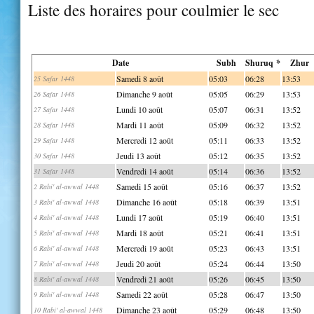
Liste des horaires pour coulmier le sec
Date
Subh
Shuruq *
Zhur
Samedi 8 août
05:03
06:28
13:53
25 Safar 1448
Dimanche 9 août
05:05
06:29
13:53
26 Safar 1448
Lundi 10 août
05:07
06:31
13:52
27 Safar 1448
Mardi 11 août
05:09
06:32
13:52
28 Safar 1448
Mercredi 12 août
05:11
06:33
13:52
29 Safar 1448
Jeudi 13 août
05:12
06:35
13:52
30 Safar 1448
Vendredi 14 août
05:14
06:36
13:52
31 Safar 1448
Samedi 15 août
05:16
06:37
13:52
2 Rabi' al-awwal 1448
Dimanche 16 août
05:18
06:39
13:51
3 Rabi' al-awwal 1448
Lundi 17 août
05:19
06:40
13:51
4 Rabi' al-awwal 1448
Mardi 18 août
05:21
06:41
13:51
5 Rabi' al-awwal 1448
Mercredi 19 août
05:23
06:43
13:51
6 Rabi' al-awwal 1448
Jeudi 20 août
05:24
06:44
13:50
7 Rabi' al-awwal 1448
Vendredi 21 août
05:26
06:45
13:50
8 Rabi' al-awwal 1448
Samedi 22 août
05:28
06:47
13:50
9 Rabi' al-awwal 1448
Dimanche 23 août
05:29
06:48
13:50
10 Rabi' al-awwal 1448