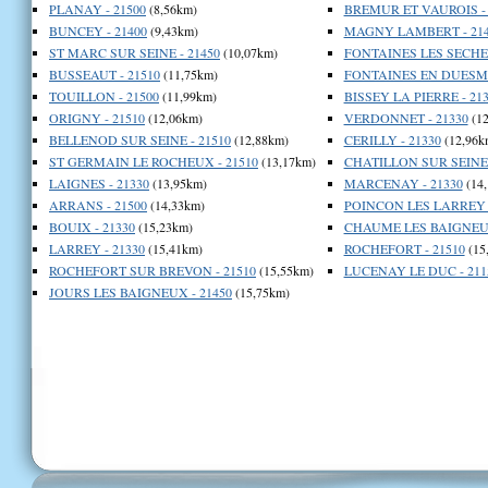
PLANAY - 21500
(8,56km)
BREMUR ET VAUROIS - 
BUNCEY - 21400
(9,43km)
MAGNY LAMBERT - 214
ST MARC SUR SEINE - 21450
(10,07km)
FONTAINES LES SECHES
BUSSEAUT - 21510
(11,75km)
FONTAINES EN DUESMOI
TOUILLON - 21500
(11,99km)
BISSEY LA PIERRE - 21
ORIGNY - 21510
(12,06km)
VERDONNET - 21330
(12
BELLENOD SUR SEINE - 21510
(12,88km)
CERILLY - 21330
(12,96k
ST GERMAIN LE ROCHEUX - 21510
(13,17km)
CHATILLON SUR SEINE 
LAIGNES - 21330
(13,95km)
MARCENAY - 21330
(14
ARRANS - 21500
(14,33km)
POINCON LES LARREY -
BOUIX - 21330
(15,23km)
CHAUME LES BAIGNEUX
LARREY - 21330
(15,41km)
ROCHEFORT - 21510
(15
ROCHEFORT SUR BREVON - 21510
(15,55km)
LUCENAY LE DUC - 211
JOURS LES BAIGNEUX - 21450
(15,75km)