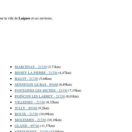
ur la ville de
Laignes
et ses environs.
MARCENAY - 21330
(3,71km)
BISSEY LA PIERRE - 21330
(4,47km)
BALOT - 21330
(5,68km)
SENNEVOY LE BAS - 89160
(6,89km)
FONTAINES LES SECHES - 21330
(7,15km)
POINCON LES LARREY - 21330
(8,01km)
VILLEDIEU - 21330
(8,32km)
JULLY - 89160
(9,2km)
BOUIX - 21330
(10,09km)
MOLESMES - 21330
(10,18km)
GLAND - 89740
(11,37km)
VERDONNET - 21330
(12,03km)