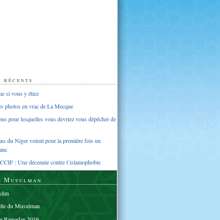
s récents
 si vous y étiez
ues photos en vrac de La Mecque
sons pour lesquelles vous devriez vous dépêcher de
s du Niger voient pour la première fois un
anc
CCIF : Une décennie contre l’islamophobie
e Musulman
lim
elle du Musulman
er Ramadan 2019