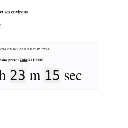
et ses environs
0
mes le
8 août 2026
et il est
05:29:45
.
haine prière :
Zuhr
à
11:53:00
h
m
sec
23
14