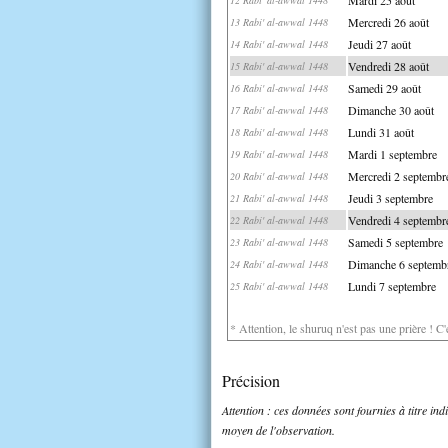
Mercredi 26 août
13 Rabi' al-awwal 1448
Jeudi 27 août
14 Rabi' al-awwal 1448
Vendredi 28 août
15 Rabi' al-awwal 1448
Samedi 29 août
16 Rabi' al-awwal 1448
Dimanche 30 août
17 Rabi' al-awwal 1448
Lundi 31 août
18 Rabi' al-awwal 1448
Mardi 1 septembre
19 Rabi' al-awwal 1448
Mercredi 2 septembr
20 Rabi' al-awwal 1448
Jeudi 3 septembre
21 Rabi' al-awwal 1448
Vendredi 4 septembr
22 Rabi' al-awwal 1448
Samedi 5 septembre
23 Rabi' al-awwal 1448
Dimanche 6 septemb
24 Rabi' al-awwal 1448
Lundi 7 septembre
25 Rabi' al-awwal 1448
* Attention, le shuruq n'est pas une prière ! C
Précision
Attention : ces données sont fournies à titre in
moyen de l'observation.