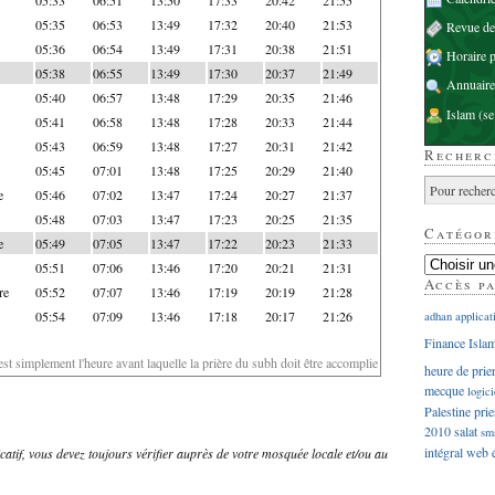
05:35
06:53
13:49
17:32
20:40
21:53
Revue d
05:36
06:54
13:49
17:31
20:38
21:51
Horaire p
05:38
06:55
13:49
17:30
20:37
21:49
Annuaire
05:40
06:57
13:48
17:29
20:35
21:46
Islam
(se
05:41
06:58
13:48
17:28
20:33
21:44
05:43
06:59
13:48
17:27
20:31
21:42
Recherc
05:45
07:01
13:48
17:25
20:29
21:40
e
05:46
07:02
13:47
17:24
20:27
21:37
05:48
07:03
13:47
17:23
20:25
21:35
Catégor
e
05:49
07:05
13:47
17:22
20:23
21:33
05:51
07:06
13:46
17:20
20:21
21:31
Accès p
re
05:52
07:07
13:46
17:19
20:19
21:28
05:54
07:09
13:46
17:18
20:17
21:26
adhan
applicat
Finance Isla
'est simplement l'heure avant laquelle la prière du subh doit être accomplie
heure de prie
mecque
logici
Palestine
prie
2010
salat
sm
intégral
web
dicatif, vous devez toujours vérifier auprès de votre mosquée locale et/ou au