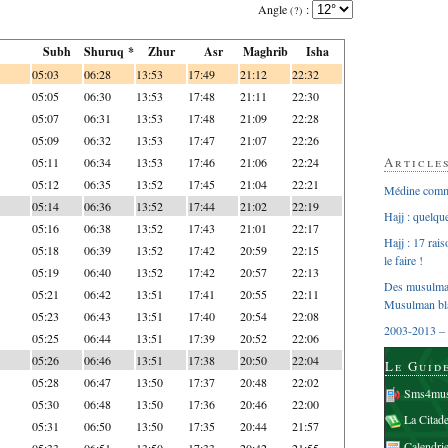
Angle
:
(?)
Subh
Shuruq *
Zhur
Asr
Maghrib
Isha
05:03
06:28
13:53
17:49
21:12
22:32
05:05
06:30
13:53
17:48
21:11
22:30
05:07
06:31
13:53
17:48
21:09
22:28
05:09
06:32
13:53
17:47
21:07
22:26
Article
05:11
06:34
13:53
17:46
21:06
22:24
05:12
06:35
13:52
17:45
21:04
22:21
Médine comme
05:14
06:36
13:52
17:44
21:02
22:19
Hajj : quelq
05:16
06:38
13:52
17:43
21:01
22:17
Hajj : 17 rai
05:18
06:39
13:52
17:42
20:59
22:15
le faire !
05:19
06:40
13:52
17:42
20:57
22:13
Des musulman
05:21
06:42
13:51
17:41
20:55
22:11
Musulman bl
05:23
06:43
13:51
17:40
20:54
22:08
2003-2013 – 
05:25
06:44
13:51
17:39
20:52
22:06
05:26
06:46
13:51
17:38
20:50
22:04
Le Guid
05:28
06:47
13:50
17:37
20:48
22:02
Sms4mus
05:30
06:48
13:50
17:36
20:46
22:00
La Citad
05:31
06:50
13:50
17:35
20:44
21:57
Calendri
05:33
06:51
13:50
17:33
20:42
21:55