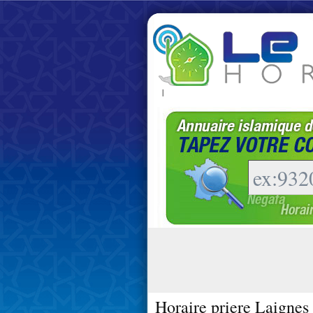
|
Horaire priere Laignes