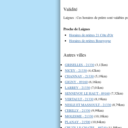
Validité
Laignes : Ces horaires de prière sont valables po
Proche de Laignes
Horaires de prières 21 Côte d'Or
Horaires de prières Bourgogne
Autres villes
GRISELLES - 21330
(3,12km)
NICEY - 21330
(4,42km)
CHANNAY - 21330
(5,19km)
GIGNY - 89160
(6,16km)
LARREY - 21330
(7,01km)
SENNEVOY LE HAUT - 89160
(7,32km)
VERTAULT - 21330
(8,19km)
NESLE ET MASSOULT - 21330
(8,79km)
CERILLY - 21330
(9,99km)
MOLESME - 21330
(10,18km)
PLANAY - 21500
(10,84km)
CRUZY LE CHATEL - 89740
(11,59km)