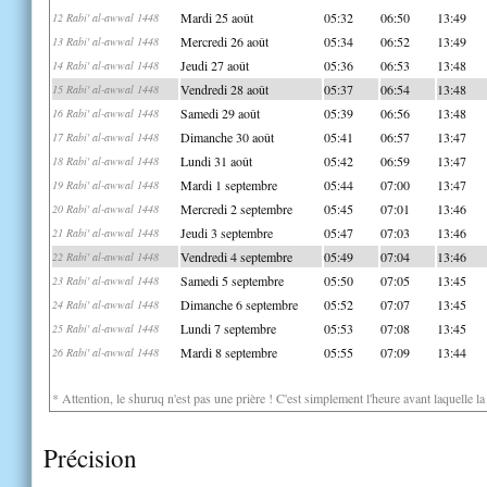
Mardi 25 août
05:32
06:50
13:49
12 Rabi' al-awwal 1448
Mercredi 26 août
05:34
06:52
13:49
13 Rabi' al-awwal 1448
Jeudi 27 août
05:36
06:53
13:48
14 Rabi' al-awwal 1448
Vendredi 28 août
05:37
06:54
13:48
15 Rabi' al-awwal 1448
Samedi 29 août
05:39
06:56
13:48
16 Rabi' al-awwal 1448
Dimanche 30 août
05:41
06:57
13:47
17 Rabi' al-awwal 1448
Lundi 31 août
05:42
06:59
13:47
18 Rabi' al-awwal 1448
Mardi 1 septembre
05:44
07:00
13:47
19 Rabi' al-awwal 1448
Mercredi 2 septembre
05:45
07:01
13:46
20 Rabi' al-awwal 1448
Jeudi 3 septembre
05:47
07:03
13:46
21 Rabi' al-awwal 1448
Vendredi 4 septembre
05:49
07:04
13:46
22 Rabi' al-awwal 1448
Samedi 5 septembre
05:50
07:05
13:45
23 Rabi' al-awwal 1448
Dimanche 6 septembre
05:52
07:07
13:45
24 Rabi' al-awwal 1448
Lundi 7 septembre
05:53
07:08
13:45
25 Rabi' al-awwal 1448
Mardi 8 septembre
05:55
07:09
13:44
26 Rabi' al-awwal 1448
* Attention, le shuruq n'est pas une prière ! C'est simplement l'heure avant laquelle l
Précision