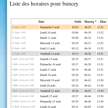
Liste des horaires pour buncey
Date
Subh
Shuruq *
Zhur
Dimanche 9 août
05:05
06:29
13:52
26 Safar 1448
Lundi 10 août
05:06
06:30
13:52
27 Safar 1448
Mardi 11 août
05:08
06:32
13:52
28 Safar 1448
Mercredi 12 août
05:10
06:33
13:52
29 Safar 1448
Jeudi 13 août
05:12
06:34
13:52
30 Safar 1448
Vendredi 14 août
05:13
06:36
13:51
31 Safar 1448
Samedi 15 août
05:15
06:37
13:51
2 Rabi' al-awwal 1448
Dimanche 16 août
05:17
06:38
13:51
3 Rabi' al-awwal 1448
Lundi 17 août
05:19
06:40
13:51
4 Rabi' al-awwal 1448
Mardi 18 août
05:20
06:41
13:51
5 Rabi' al-awwal 1448
Mercredi 19 août
05:22
06:42
13:50
6 Rabi' al-awwal 1448
Jeudi 20 août
05:24
06:44
13:50
7 Rabi' al-awwal 1448
Vendredi 21 août
05:26
06:45
13:50
8 Rabi' al-awwal 1448
Samedi 22 août
05:27
06:46
13:50
9 Rabi' al-awwal 1448
Dimanche 23 août
05:29
06:48
13:49
10 Rabi' al-awwal 1448
Lundi 24 août
05:31
06:49
13:49
11 Rabi' al-awwal 1448