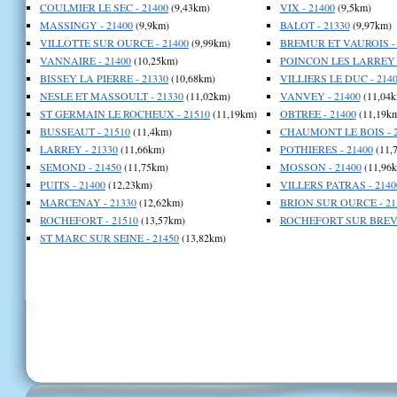
COULMIER LE SEC - 21400
(9,43km)
VIX - 21400
(9,5km)
MASSINGY - 21400
(9,9km)
BALOT - 21330
(9,97km)
VILLOTTE SUR OURCE - 21400
(9,99km)
BREMUR ET VAUROIS - 
VANNAIRE - 21400
(10,25km)
POINCON LES LARREY -
BISSEY LA PIERRE - 21330
(10,68km)
VILLIERS LE DUC - 214
NESLE ET MASSOULT - 21330
(11,02km)
VANVEY - 21400
(11,04k
ST GERMAIN LE ROCHEUX - 21510
(11,19km)
OBTREE - 21400
(11,19k
BUSSEAUT - 21510
(11,4km)
CHAUMONT LE BOIS - 2
LARREY - 21330
(11,66km)
POTHIERES - 21400
(11,
SEMOND - 21450
(11,75km)
MOSSON - 21400
(11,96
PUITS - 21400
(12,23km)
VILLERS PATRAS - 2140
MARCENAY - 21330
(12,62km)
BRION SUR OURCE - 21
ROCHEFORT - 21510
(13,57km)
ROCHEFORT SUR BREVO
ST MARC SUR SEINE - 21450
(13,82km)