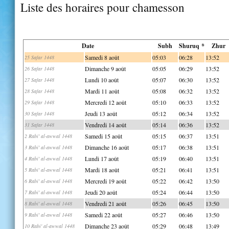
Liste des horaires pour chamesson
Date
Subh
Shuruq *
Zhur
Samedi 8 août
05:03
06:28
13:52
25 Safar 1448
Dimanche 9 août
05:05
06:29
13:52
26 Safar 1448
Lundi 10 août
05:07
06:30
13:52
27 Safar 1448
Mardi 11 août
05:08
06:32
13:52
28 Safar 1448
Mercredi 12 août
05:10
06:33
13:52
29 Safar 1448
Jeudi 13 août
05:12
06:34
13:52
30 Safar 1448
Vendredi 14 août
05:14
06:36
13:52
31 Safar 1448
Samedi 15 août
05:15
06:37
13:51
2 Rabi' al-awwal 1448
Dimanche 16 août
05:17
06:38
13:51
3 Rabi' al-awwal 1448
Lundi 17 août
05:19
06:40
13:51
4 Rabi' al-awwal 1448
Mardi 18 août
05:21
06:41
13:51
5 Rabi' al-awwal 1448
Mercredi 19 août
05:22
06:42
13:50
6 Rabi' al-awwal 1448
Jeudi 20 août
05:24
06:44
13:50
7 Rabi' al-awwal 1448
Vendredi 21 août
05:26
06:45
13:50
8 Rabi' al-awwal 1448
Samedi 22 août
05:27
06:46
13:50
9 Rabi' al-awwal 1448
Dimanche 23 août
05:29
06:48
13:49
10 Rabi' al-awwal 1448