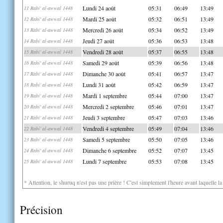
Lundi 24 août
05:31
06:49
13:49
11 Rabi' al-awwal 1448
Mardi 25 août
05:32
06:51
13:49
12 Rabi' al-awwal 1448
Mercredi 26 août
05:34
06:52
13:49
13 Rabi' al-awwal 1448
Jeudi 27 août
05:36
06:53
13:48
14 Rabi' al-awwal 1448
Vendredi 28 août
05:37
06:55
13:48
15 Rabi' al-awwal 1448
Samedi 29 août
05:39
06:56
13:48
16 Rabi' al-awwal 1448
Dimanche 30 août
05:41
06:57
13:47
17 Rabi' al-awwal 1448
Lundi 31 août
05:42
06:59
13:47
18 Rabi' al-awwal 1448
Mardi 1 septembre
05:44
07:00
13:47
19 Rabi' al-awwal 1448
Mercredi 2 septembre
05:46
07:01
13:47
20 Rabi' al-awwal 1448
Jeudi 3 septembre
05:47
07:03
13:46
21 Rabi' al-awwal 1448
Vendredi 4 septembre
05:49
07:04
13:46
22 Rabi' al-awwal 1448
Samedi 5 septembre
05:50
07:05
13:46
23 Rabi' al-awwal 1448
Dimanche 6 septembre
05:52
07:07
13:45
24 Rabi' al-awwal 1448
Lundi 7 septembre
05:53
07:08
13:45
25 Rabi' al-awwal 1448
* Attention, le shuruq n'est pas une prière ! C'est simplement l'heure avant laquelle l
Précision