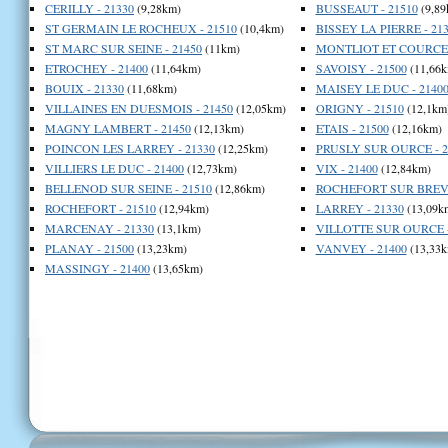
CERILLY - 21330
(9,28km)
BUSSEAUT - 21510
(9,89
ST GERMAIN LE ROCHEUX - 21510
(10,4km)
BISSEY LA PIERRE - 21
ST MARC SUR SEINE - 21450
(11km)
MONTLIOT ET COURCEL
ETROCHEY - 21400
(11,64km)
SAVOISY - 21500
(11,66k
BOUIX - 21330
(11,68km)
MAISEY LE DUC - 2140
VILLAINES EN DUESMOIS - 21450
(12,05km)
ORIGNY - 21510
(12,1km
MAGNY LAMBERT - 21450
(12,13km)
ETAIS - 21500
(12,16km)
POINCON LES LARREY - 21330
(12,25km)
PRUSLY SUR OURCE - 2
VILLIERS LE DUC - 21400
(12,73km)
VIX - 21400
(12,84km)
BELLENOD SUR SEINE - 21510
(12,86km)
ROCHEFORT SUR BREVO
ROCHEFORT - 21510
(12,94km)
LARREY - 21330
(13,09k
MARCENAY - 21330
(13,1km)
VILLOTTE SUR OURCE -
PLANAY - 21500
(13,23km)
VANVEY - 21400
(13,33k
MASSINGY - 21400
(13,65km)