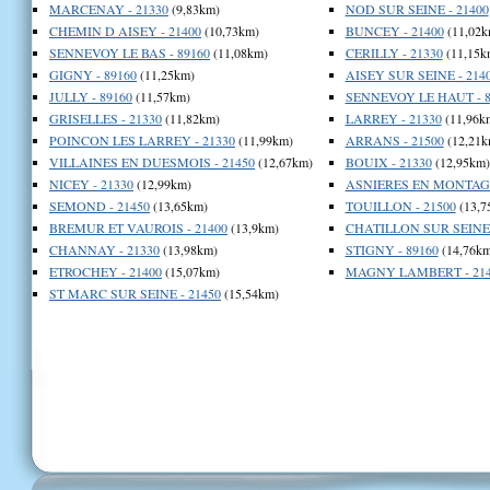
MARCENAY - 21330
(9,83km)
NOD SUR SEINE - 21400
CHEMIN D AISEY - 21400
(10,73km)
BUNCEY - 21400
(11,02k
SENNEVOY LE BAS - 89160
(11,08km)
CERILLY - 21330
(11,15k
GIGNY - 89160
(11,25km)
AISEY SUR SEINE - 214
JULLY - 89160
(11,57km)
SENNEVOY LE HAUT - 8
GRISELLES - 21330
(11,82km)
LARREY - 21330
(11,96k
POINCON LES LARREY - 21330
(11,99km)
ARRANS - 21500
(12,21k
VILLAINES EN DUESMOIS - 21450
(12,67km)
BOUIX - 21330
(12,95km)
NICEY - 21330
(12,99km)
ASNIERES EN MONTAGN
SEMOND - 21450
(13,65km)
TOUILLON - 21500
(13,7
BREMUR ET VAUROIS - 21400
(13,9km)
CHATILLON SUR SEINE 
CHANNAY - 21330
(13,98km)
STIGNY - 89160
(14,76km
ETROCHEY - 21400
(15,07km)
MAGNY LAMBERT - 214
ST MARC SUR SEINE - 21450
(15,54km)