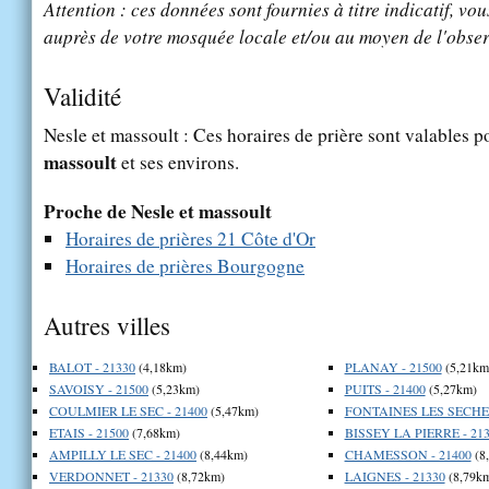
Attention : ces données sont fournies à titre indicatif, vou
auprès de votre mosquée locale et/ou au moyen de l'obser
Validité
Nesle et massoult : Ces horaires de prière sont valables p
massoult
et ses environs.
Proche de Nesle et massoult
Horaires de prières 21 Côte d'Or
Horaires de prières Bourgogne
Autres villes
BALOT - 21330
(4,18km)
PLANAY - 21500
(5,21km
SAVOISY - 21500
(5,23km)
PUITS - 21400
(5,27km)
COULMIER LE SEC - 21400
(5,47km)
FONTAINES LES SECHES
ETAIS - 21500
(7,68km)
BISSEY LA PIERRE - 21
AMPILLY LE SEC - 21400
(8,44km)
CHAMESSON - 21400
(8
VERDONNET - 21330
(8,72km)
LAIGNES - 21330
(8,79k