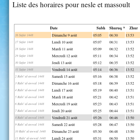
Liste des horaires pour nesle et massoult
Date
Subh
Shuruq *
Zhur
Dimanche 9 août
05:05
06:30
13:53
26 Safar 1448
Lundi 10 août
05:07
06:31
13:53
27 Safar 1448
Mardi 11 août
05:09
06:32
13:52
28 Safar 1448
Mercredi 12 août
05:11
06:34
13:52
29 Safar 1448
Jeudi 13 août
05:12
06:35
13:52
30 Safar 1448
Vendredi 14 août
05:14
06:36
13:52
31 Safar 1448
Samedi 15 août
05:16
06:38
13:52
2 Rabi' al-awwal 1448
Dimanche 16 août
05:18
06:39
13:52
3 Rabi' al-awwal 1448
Lundi 17 août
05:19
06:40
13:51
4 Rabi' al-awwal 1448
Mardi 18 août
05:21
06:42
13:51
5 Rabi' al-awwal 1448
Mercredi 19 août
05:23
06:43
13:51
6 Rabi' al-awwal 1448
Jeudi 20 août
05:25
06:44
13:51
7 Rabi' al-awwal 1448
Vendredi 21 août
05:26
06:46
13:50
8 Rabi' al-awwal 1448
Samedi 22 août
05:28
06:47
13:50
9 Rabi' al-awwal 1448
Dimanche 23 août
05:30
06:48
13:50
10 Rabi' al-awwal 1448
Lundi 24 août
05:31
06:50
13:50
11 Rabi' al-awwal 1448