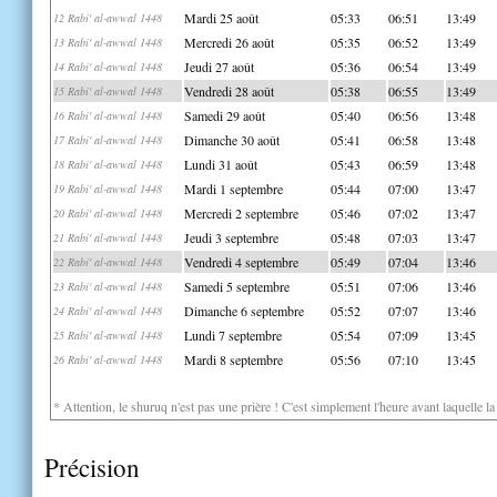
Mardi 25 août
05:33
06:51
13:49
12 Rabi' al-awwal 1448
Mercredi 26 août
05:35
06:52
13:49
13 Rabi' al-awwal 1448
Jeudi 27 août
05:36
06:54
13:49
14 Rabi' al-awwal 1448
Vendredi 28 août
05:38
06:55
13:49
15 Rabi' al-awwal 1448
Samedi 29 août
05:40
06:56
13:48
16 Rabi' al-awwal 1448
Dimanche 30 août
05:41
06:58
13:48
17 Rabi' al-awwal 1448
Lundi 31 août
05:43
06:59
13:48
18 Rabi' al-awwal 1448
Mardi 1 septembre
05:44
07:00
13:47
19 Rabi' al-awwal 1448
Mercredi 2 septembre
05:46
07:02
13:47
20 Rabi' al-awwal 1448
Jeudi 3 septembre
05:48
07:03
13:47
21 Rabi' al-awwal 1448
Vendredi 4 septembre
05:49
07:04
13:46
22 Rabi' al-awwal 1448
Samedi 5 septembre
05:51
07:06
13:46
23 Rabi' al-awwal 1448
Dimanche 6 septembre
05:52
07:07
13:46
24 Rabi' al-awwal 1448
Lundi 7 septembre
05:54
07:09
13:45
25 Rabi' al-awwal 1448
Mardi 8 septembre
05:56
07:10
13:45
26 Rabi' al-awwal 1448
* Attention, le shuruq n'est pas une prière ! C'est simplement l'heure avant laquelle l
Précision