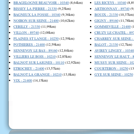
BRAGELOGNE BEAUVOIR - 10340
(8,64km)
LES RICEYS - 10340
(8,8
BISSEY LA PIERRE - 21330
(9,25km)
ARTHONNAY - 89740
(9
BAGNEUX LA FOSSE - 10340
(9,36km)
BOUIX - 21330
(10,37km)
NOIRON SUR SEINE - 21400
(10,62km)
GIGNY - 89160
(11,78km
CERILLY - 21330
(11,99km)
GOMMEVILLE - 21400
(
VILLON - 89740
(12,08km)
CRUZY LE CHATEL - 89
PLAINES ST LANGE - 10250
(12,59km)
CHARREY SUR SEINE - 
POTHIERES - 21400
(12,59km)
BALOT - 21330
(12,7km)
SENNEVOY LE BAS - 89160
(12,84km)
AVIREY LINGEY - 10340
VILLIERS LE BOIS - 10210
(12,85km)
SENNEVOY LE HAUT - 8
BALNOT SUR LAIGNES - 10110
(12,92km)
MUSSY SUR SEINE - 10
ETROCHEY - 21400
(13,57km)
COURTERON - 10250
(13
BALNOT LA GRANGE - 10210
(13,8km)
GYE SUR SEINE - 10250
VIX - 21400
(14,15km)