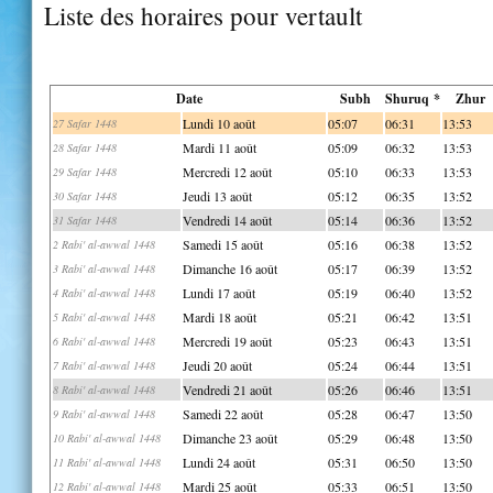
Liste des horaires pour vertault
Date
Subh
Shuruq *
Zhur
Lundi 10 août
05:07
06:31
13:53
27 Safar 1448
Mardi 11 août
05:09
06:32
13:53
28 Safar 1448
Mercredi 12 août
05:10
06:33
13:53
29 Safar 1448
Jeudi 13 août
05:12
06:35
13:52
30 Safar 1448
Vendredi 14 août
05:14
06:36
13:52
31 Safar 1448
Samedi 15 août
05:16
06:38
13:52
2 Rabi' al-awwal 1448
Dimanche 16 août
05:17
06:39
13:52
3 Rabi' al-awwal 1448
Lundi 17 août
05:19
06:40
13:52
4 Rabi' al-awwal 1448
Mardi 18 août
05:21
06:42
13:51
5 Rabi' al-awwal 1448
Mercredi 19 août
05:23
06:43
13:51
6 Rabi' al-awwal 1448
Jeudi 20 août
05:24
06:44
13:51
7 Rabi' al-awwal 1448
Vendredi 21 août
05:26
06:46
13:51
8 Rabi' al-awwal 1448
Samedi 22 août
05:28
06:47
13:50
9 Rabi' al-awwal 1448
Dimanche 23 août
05:29
06:48
13:50
10 Rabi' al-awwal 1448
Lundi 24 août
05:31
06:50
13:50
11 Rabi' al-awwal 1448
Mardi 25 août
05:33
06:51
13:50
12 Rabi' al-awwal 1448