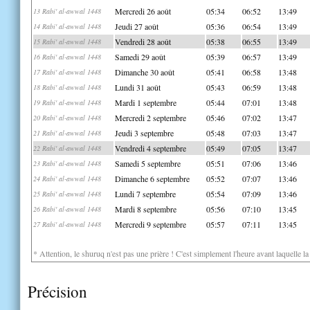
Mercredi 26 août
05:34
06:52
13:49
13 Rabi' al-awwal 1448
Jeudi 27 août
05:36
06:54
13:49
14 Rabi' al-awwal 1448
Vendredi 28 août
05:38
06:55
13:49
15 Rabi' al-awwal 1448
Samedi 29 août
05:39
06:57
13:49
16 Rabi' al-awwal 1448
Dimanche 30 août
05:41
06:58
13:48
17 Rabi' al-awwal 1448
Lundi 31 août
05:43
06:59
13:48
18 Rabi' al-awwal 1448
Mardi 1 septembre
05:44
07:01
13:48
19 Rabi' al-awwal 1448
Mercredi 2 septembre
05:46
07:02
13:47
20 Rabi' al-awwal 1448
Jeudi 3 septembre
05:48
07:03
13:47
21 Rabi' al-awwal 1448
Vendredi 4 septembre
05:49
07:05
13:47
22 Rabi' al-awwal 1448
Samedi 5 septembre
05:51
07:06
13:46
23 Rabi' al-awwal 1448
Dimanche 6 septembre
05:52
07:07
13:46
24 Rabi' al-awwal 1448
Lundi 7 septembre
05:54
07:09
13:46
25 Rabi' al-awwal 1448
Mardi 8 septembre
05:56
07:10
13:45
26 Rabi' al-awwal 1448
Mercredi 9 septembre
05:57
07:11
13:45
27 Rabi' al-awwal 1448
* Attention, le shuruq n'est pas une prière ! C'est simplement l'heure avant laquelle l
Précision