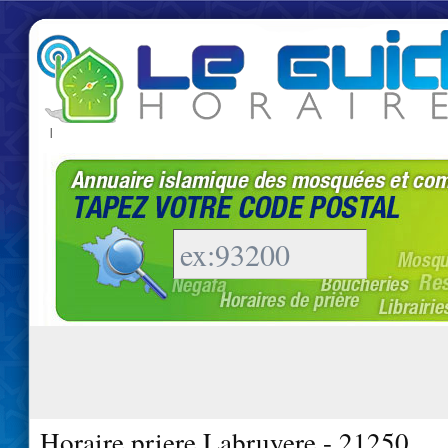
|
Horaire priere Labruyere - 21250