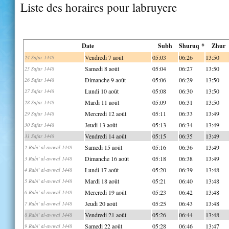
Liste des horaires pour labruyere
Date
Subh
Shuruq *
Zhur
Vendredi 7 août
05:03
06:26
13:50
24 Safar 1448
Samedi 8 août
05:04
06:27
13:50
25 Safar 1448
Dimanche 9 août
05:06
06:29
13:50
26 Safar 1448
Lundi 10 août
05:08
06:30
13:50
27 Safar 1448
Mardi 11 août
05:09
06:31
13:50
28 Safar 1448
Mercredi 12 août
05:11
06:33
13:49
29 Safar 1448
Jeudi 13 août
05:13
06:34
13:49
30 Safar 1448
Vendredi 14 août
05:15
06:35
13:49
31 Safar 1448
Samedi 15 août
05:16
06:36
13:49
2 Rabi' al-awwal 1448
Dimanche 16 août
05:18
06:38
13:49
3 Rabi' al-awwal 1448
Lundi 17 août
05:20
06:39
13:48
4 Rabi' al-awwal 1448
Mardi 18 août
05:21
06:40
13:48
5 Rabi' al-awwal 1448
Mercredi 19 août
05:23
06:42
13:48
6 Rabi' al-awwal 1448
Jeudi 20 août
05:25
06:43
13:48
7 Rabi' al-awwal 1448
Vendredi 21 août
05:26
06:44
13:48
8 Rabi' al-awwal 1448
Samedi 22 août
05:28
06:46
13:47
9 Rabi' al-awwal 1448