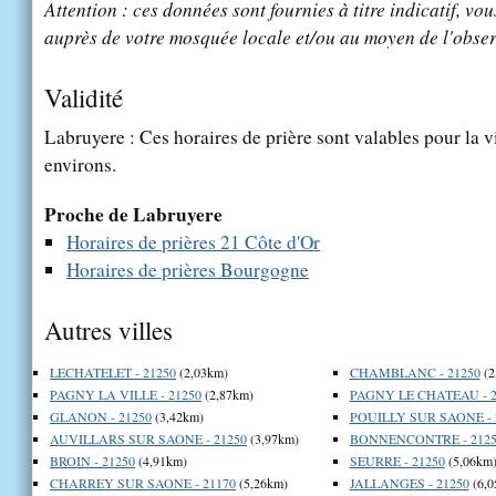
Attention : ces données sont fournies à titre indicatif, vou
auprès de votre mosquée locale et/ou au moyen de l'obser
Validité
Labruyere : Ces horaires de prière sont valables pour la v
environs.
Proche de Labruyere
Horaires de prières 21 Côte d'Or
Horaires de prières Bourgogne
Autres villes
LECHATELET - 21250
(2,03km)
CHAMBLANC - 21250
(2
PAGNY LA VILLE - 21250
(2,87km)
PAGNY LE CHATEAU - 2
GLANON - 21250
(3,42km)
POUILLY SUR SAONE - 
AUVILLARS SUR SAONE - 21250
(3,97km)
BONNENCONTRE - 2125
BROIN - 21250
(4,91km)
SEURRE - 21250
(5,06km
CHARREY SUR SAONE - 21170
(5,26km)
JALLANGES - 21250
(6,0