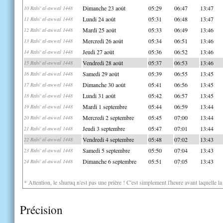
Dimanche 23 août
05:29
06:47
13:47
10 Rabi' al-awwal 1448
Lundi 24 août
05:31
06:48
13:47
11 Rabi' al-awwal 1448
Mardi 25 août
05:33
06:49
13:46
12 Rabi' al-awwal 1448
Mercredi 26 août
05:34
06:51
13:46
13 Rabi' al-awwal 1448
Jeudi 27 août
05:36
06:52
13:46
14 Rabi' al-awwal 1448
Vendredi 28 août
05:37
06:53
13:46
15 Rabi' al-awwal 1448
Samedi 29 août
05:39
06:55
13:45
16 Rabi' al-awwal 1448
Dimanche 30 août
05:41
06:56
13:45
17 Rabi' al-awwal 1448
Lundi 31 août
05:42
06:57
13:45
18 Rabi' al-awwal 1448
Mardi 1 septembre
05:44
06:59
13:44
19 Rabi' al-awwal 1448
Mercredi 2 septembre
05:45
07:00
13:44
20 Rabi' al-awwal 1448
Jeudi 3 septembre
05:47
07:01
13:44
21 Rabi' al-awwal 1448
Vendredi 4 septembre
05:48
07:02
13:43
22 Rabi' al-awwal 1448
Samedi 5 septembre
05:50
07:04
13:43
23 Rabi' al-awwal 1448
Dimanche 6 septembre
05:51
07:05
13:43
24 Rabi' al-awwal 1448
* Attention, le shuruq n'est pas une prière ! C'est simplement l'heure avant laquelle l
Précision