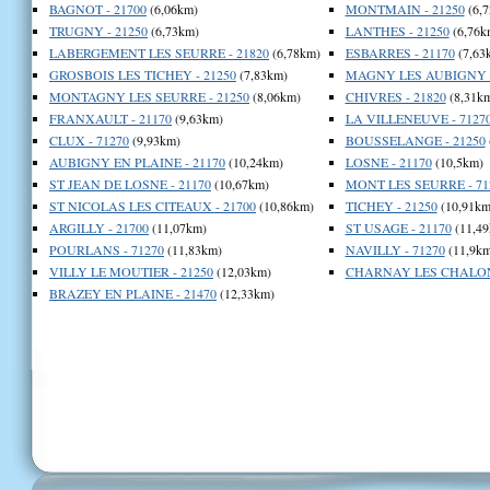
BAGNOT - 21700
(6,06km)
MONTMAIN - 21250
(6,
TRUGNY - 21250
(6,73km)
LANTHES - 21250
(6,76k
LABERGEMENT LES SEURRE - 21820
(6,78km)
ESBARRES - 21170
(7,63
GROSBOIS LES TICHEY - 21250
(7,83km)
MAGNY LES AUBIGNY -
MONTAGNY LES SEURRE - 21250
(8,06km)
CHIVRES - 21820
(8,31k
FRANXAULT - 21170
(9,63km)
LA VILLENEUVE - 7127
CLUX - 71270
(9,93km)
BOUSSELANGE - 21250
AUBIGNY EN PLAINE - 21170
(10,24km)
LOSNE - 21170
(10,5km)
ST JEAN DE LOSNE - 21170
(10,67km)
MONT LES SEURRE - 71
ST NICOLAS LES CITEAUX - 21700
(10,86km)
TICHEY - 21250
(10,91km
ARGILLY - 21700
(11,07km)
ST USAGE - 21170
(11,49
POURLANS - 71270
(11,83km)
NAVILLY - 71270
(11,9km
VILLY LE MOUTIER - 21250
(12,03km)
CHARNAY LES CHALON 
BRAZEY EN PLAINE - 21470
(12,33km)