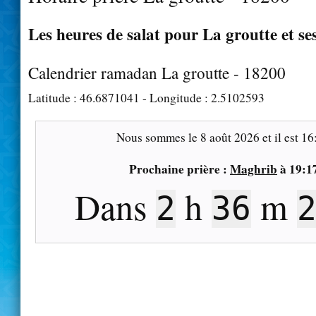
Les heures de salat pour La groutte et se
Calendrier ramadan La groutte - 18200
Latitude :
46.6871041
- Longitude :
2.5102593
Nous sommes le
8 août 2026
et il est
16
Prochaine prière :
Maghrib
à
19:1
Dans
h
m
2
36