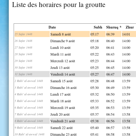
Liste des horaires pour la groutte
Date
Subh
Shuruq *
Zhur
Samedi 8 août
05:17
06:39
14:01
25 Safar 1448
Dimanche 9 août
05:18
06:40
14:00
26 Safar 1448
Lundi 10 août
05:20
06:41
14:00
27 Safar 1448
Mardi 11 août
05:22
06:43
14:00
28 Safar 1448
Mercredi 12 août
05:23
06:44
14:00
29 Safar 1448
Jeudi 13 août
05:25
06:45
14:00
30 Safar 1448
Vendredi 14 août
05:27
06:47
14:00
31 Safar 1448
Samedi 15 août
05:28
06:48
13:59
2 Rabi' al-awwal 1448
Dimanche 16 août
05:30
06:49
13:59
3 Rabi' al-awwal 1448
Lundi 17 août
05:32
06:50
13:59
4 Rabi' al-awwal 1448
Mardi 18 août
05:33
06:52
13:59
5 Rabi' al-awwal 1448
Mercredi 19 août
05:35
06:53
13:59
6 Rabi' al-awwal 1448
Jeudi 20 août
05:37
06:54
13:58
7 Rabi' al-awwal 1448
Vendredi 21 août
05:38
06:56
13:58
8 Rabi' al-awwal 1448
Samedi 22 août
05:40
06:57
13:58
9 Rabi' al-awwal 1448
Dimanche 23 août
05:41
06:58
13:58
10 Rabi' al-awwal 1448