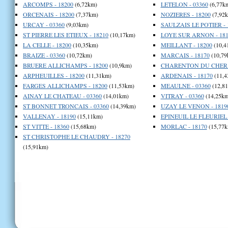
ARCOMPS - 18200
(6,72km)
LETELON - 03360
(6,77k
ORCENAIS - 18200
(7,37km)
NOZIERES - 18200
(7,92
URCAY - 03360
(9,03km)
SAULZAIS LE POTIER - 
ST PIERRE LES ETIEUX - 18210
(10,17km)
LOYE SUR ARNON - 181
LA CELLE - 18200
(10,35km)
MEILLANT - 18200
(10,4
BRAIZE - 03360
(10,72km)
MARCAIS - 18170
(10,79
BRUERE ALLICHAMPS - 18200
(10,9km)
CHARENTON DU CHER -
ARPHEUILLES - 18200
(11,31km)
ARDENAIS - 18170
(11,4
FARGES ALLICHAMPS - 18200
(11,53km)
MEAULNE - 03360
(12,8
AINAY LE CHATEAU - 03360
(14,01km)
VITRAY - 03360
(14,25km
ST BONNET TRONCAIS - 03360
(14,39km)
UZAY LE VENON - 1819
VALLENAY - 18190
(15,11km)
EPINEUIL LE FLEURIEL 
ST VITTE - 18360
(15,68km)
MORLAC - 18170
(15,77k
ST CHRISTOPHE LE CHAUDRY - 18270
(15,91km)