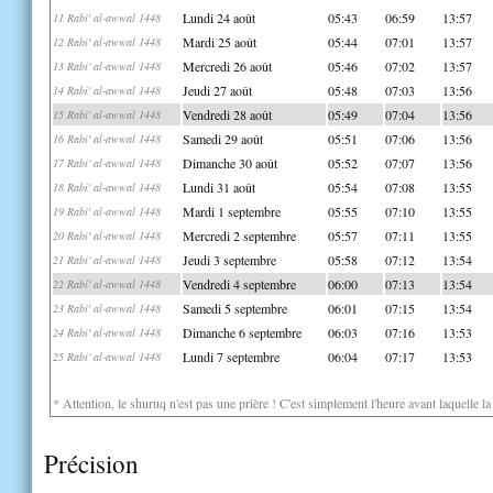
Lundi 24 août
05:43
06:59
13:57
11 Rabi' al-awwal 1448
Mardi 25 août
05:44
07:01
13:57
12 Rabi' al-awwal 1448
Mercredi 26 août
05:46
07:02
13:57
13 Rabi' al-awwal 1448
Jeudi 27 août
05:48
07:03
13:56
14 Rabi' al-awwal 1448
Vendredi 28 août
05:49
07:04
13:56
15 Rabi' al-awwal 1448
Samedi 29 août
05:51
07:06
13:56
16 Rabi' al-awwal 1448
Dimanche 30 août
05:52
07:07
13:56
17 Rabi' al-awwal 1448
Lundi 31 août
05:54
07:08
13:55
18 Rabi' al-awwal 1448
Mardi 1 septembre
05:55
07:10
13:55
19 Rabi' al-awwal 1448
Mercredi 2 septembre
05:57
07:11
13:55
20 Rabi' al-awwal 1448
Jeudi 3 septembre
05:58
07:12
13:54
21 Rabi' al-awwal 1448
Vendredi 4 septembre
06:00
07:13
13:54
22 Rabi' al-awwal 1448
Samedi 5 septembre
06:01
07:15
13:54
23 Rabi' al-awwal 1448
Dimanche 6 septembre
06:03
07:16
13:53
24 Rabi' al-awwal 1448
Lundi 7 septembre
06:04
07:17
13:53
25 Rabi' al-awwal 1448
* Attention, le shuruq n'est pas une prière ! C'est simplement l'heure avant laquelle l
Précision