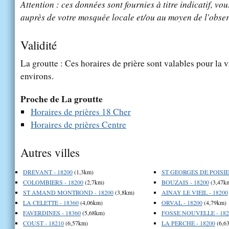
Attention : ces données sont fournies à titre indicatif, vou
auprès de votre mosquée locale et/ou au moyen de l'obser
Validité
La groutte : Ces horaires de prière sont valables pour la v
environs.
Proche de La groutte
Horaires de prières 18 Cher
Horaires de prières Centre
Autres villes
DREVANT - 18200
(1,3km)
ST GEORGES DE POISIE
COLOMBIERS - 18200
(2,7km)
BOUZAIS - 18200
(3,47k
ST AMAND MONTROND - 18200
(3,8km)
AINAY LE VIEIL - 18200
LA CELETTE - 18360
(4,06km)
ORVAL - 18200
(4,79km)
FAVERDINES - 18360
(5,68km)
FOSSE NOUVELLE - 182
COUST - 18210
(6,57km)
LA PERCHE - 18200
(6,6