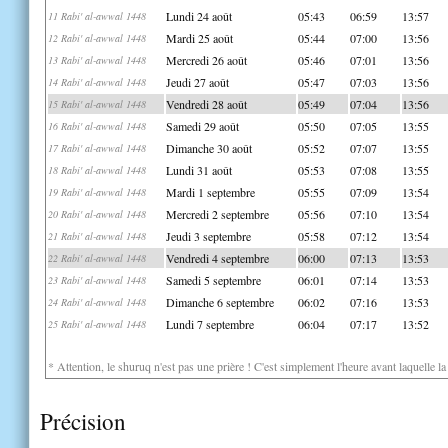
Lundi 24 août
05:43
06:59
13:57
11 Rabi' al-awwal 1448
Mardi 25 août
05:44
07:00
13:56
12 Rabi' al-awwal 1448
Mercredi 26 août
05:46
07:01
13:56
13 Rabi' al-awwal 1448
Jeudi 27 août
05:47
07:03
13:56
14 Rabi' al-awwal 1448
Vendredi 28 août
05:49
07:04
13:56
15 Rabi' al-awwal 1448
Samedi 29 août
05:50
07:05
13:55
16 Rabi' al-awwal 1448
Dimanche 30 août
05:52
07:07
13:55
17 Rabi' al-awwal 1448
Lundi 31 août
05:53
07:08
13:55
18 Rabi' al-awwal 1448
Mardi 1 septembre
05:55
07:09
13:54
19 Rabi' al-awwal 1448
Mercredi 2 septembre
05:56
07:10
13:54
20 Rabi' al-awwal 1448
Jeudi 3 septembre
05:58
07:12
13:54
21 Rabi' al-awwal 1448
Vendredi 4 septembre
06:00
07:13
13:53
22 Rabi' al-awwal 1448
Samedi 5 septembre
06:01
07:14
13:53
23 Rabi' al-awwal 1448
Dimanche 6 septembre
06:02
07:16
13:53
24 Rabi' al-awwal 1448
Lundi 7 septembre
06:04
07:17
13:52
25 Rabi' al-awwal 1448
* Attention, le shuruq n'est pas une prière ! C'est simplement l'heure avant laquelle l
Précision