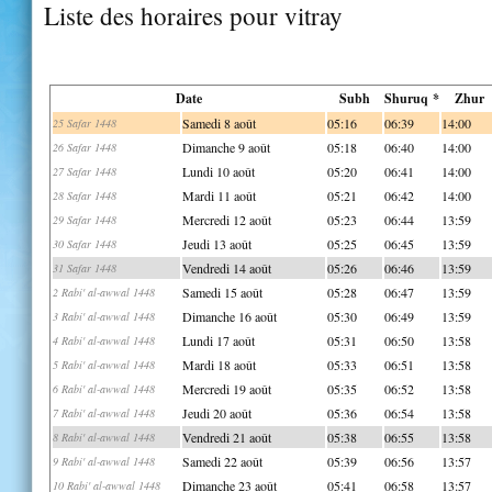
Liste des horaires pour vitray
Date
Subh
Shuruq *
Zhur
Samedi 8 août
05:16
06:39
14:00
25 Safar 1448
Dimanche 9 août
05:18
06:40
14:00
26 Safar 1448
Lundi 10 août
05:20
06:41
14:00
27 Safar 1448
Mardi 11 août
05:21
06:42
14:00
28 Safar 1448
Mercredi 12 août
05:23
06:44
13:59
29 Safar 1448
Jeudi 13 août
05:25
06:45
13:59
30 Safar 1448
Vendredi 14 août
05:26
06:46
13:59
31 Safar 1448
Samedi 15 août
05:28
06:47
13:59
2 Rabi' al-awwal 1448
Dimanche 16 août
05:30
06:49
13:59
3 Rabi' al-awwal 1448
Lundi 17 août
05:31
06:50
13:58
4 Rabi' al-awwal 1448
Mardi 18 août
05:33
06:51
13:58
5 Rabi' al-awwal 1448
Mercredi 19 août
05:35
06:52
13:58
6 Rabi' al-awwal 1448
Jeudi 20 août
05:36
06:54
13:58
7 Rabi' al-awwal 1448
Vendredi 21 août
05:38
06:55
13:58
8 Rabi' al-awwal 1448
Samedi 22 août
05:39
06:56
13:57
9 Rabi' al-awwal 1448
Dimanche 23 août
05:41
06:58
13:57
10 Rabi' al-awwal 1448