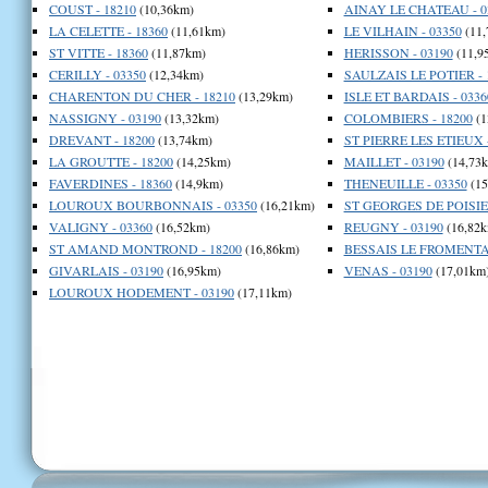
COUST - 18210
(10,36km)
AINAY LE CHATEAU - 0
LA CELETTE - 18360
(11,61km)
LE VILHAIN - 03350
(11,
ST VITTE - 18360
(11,87km)
HERISSON - 03190
(11,9
CERILLY - 03350
(12,34km)
SAULZAIS LE POTIER - 
CHARENTON DU CHER - 18210
(13,29km)
ISLE ET BARDAIS - 0336
NASSIGNY - 03190
(13,32km)
COLOMBIERS - 18200
(1
DREVANT - 18200
(13,74km)
ST PIERRE LES ETIEUX -
LA GROUTTE - 18200
(14,25km)
MAILLET - 03190
(14,73
FAVERDINES - 18360
(14,9km)
THENEUILLE - 03350
(15
LOUROUX BOURBONNAIS - 03350
(16,21km)
ST GEORGES DE POISIE
VALIGNY - 03360
(16,52km)
REUGNY - 03190
(16,82k
ST AMAND MONTROND - 18200
(16,86km)
BESSAIS LE FROMENTAL
GIVARLAIS - 03190
(16,95km)
VENAS - 03190
(17,01km
LOUROUX HODEMENT - 03190
(17,11km)