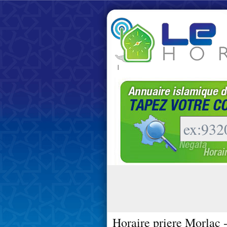
|
Horaire priere Morlac 