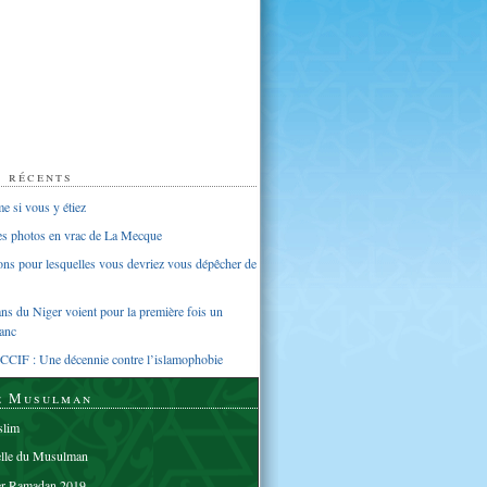
s récents
 si vous y étiez
ues photos en vrac de La Mecque
sons pour lesquelles vous devriez vous dépêcher de
s du Niger voient pour la première fois un
anc
CCIF : Une décennie contre l’islamophobie
e Musulman
lim
elle du Musulman
er Ramadan 2019