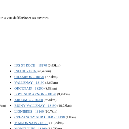
ur la ville de
Morlac
et ses environs.
IDS ST ROCH - 18170
(5,43km)
INEUIL - 18160
(6,49km)
CHAMBON - 18190
(7,61km)
VALLENAY - 18190
(8,69km)
ORCENAIS - 18200
(8,88km)
LOYE SUR ARNON - 18170
(9,49km)
ARCOMPS - 18200
(9,96km)
9km)
BIGNY VALLENAY - 18190
(10,28km)
LIGNIERES - 18160
(10,7km)
CREZANCAY SUR CHER - 18190
(11km)
MAISONNAIS - 18170
(11,29km)
MONTLOUIS - 18160
(11,78km)