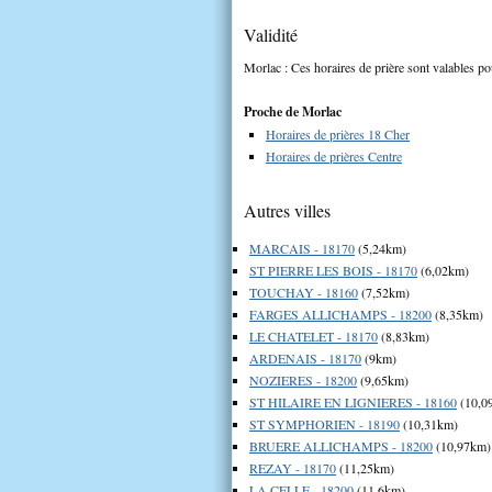
Validité
Morlac : Ces horaires de prière sont valables po
Proche de Morlac
Horaires de prières 18 Cher
Horaires de prières Centre
Autres villes
MARCAIS - 18170
(5,24km)
ST PIERRE LES BOIS - 18170
(6,02km)
TOUCHAY - 18160
(7,52km)
FARGES ALLICHAMPS - 18200
(8,35km)
LE CHATELET - 18170
(8,83km)
ARDENAIS - 18170
(9km)
NOZIERES - 18200
(9,65km)
ST HILAIRE EN LIGNIERES - 18160
(10,0
ST SYMPHORIEN - 18190
(10,31km)
BRUERE ALLICHAMPS - 18200
(10,97km)
REZAY - 18170
(11,25km)
LA CELLE - 18200
(11,6km)