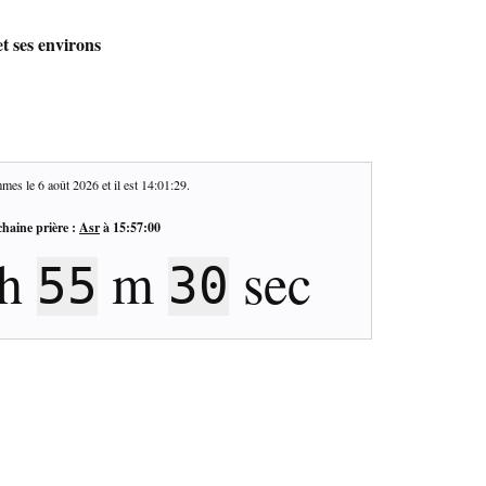
t ses environs
mes le
6 août 2026
et il est
14:01:30
.
haine prière :
Asr
à
15:57:00
h
m
sec
55
29