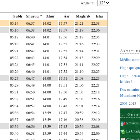
Angle
:
(?)
Subh
Shuruq *
Zhur
Asr
Maghrib
Isha
05:14
06:37
14:02
17:57
21:21
22:38
05:16
06:38
14:02
17:57
21:19
22:36
05:17
06:40
14:01
17:56
21:18
22:35
05:19
06:41
14:01
17:55
21:16
22:33
Article
05:21
06:42
14:01
17:55
21:14
22:31
05:22
06:43
14:01
17:54
21:13
22:29
Médine comme
05:24
06:45
14:01
17:53
21:11
22:27
Hajj : quelq
05:26
06:46
14:01
17:52
21:10
22:25
Hajj : 17 rai
05:27
06:47
14:00
17:51
21:08
22:23
le faire !
05:29
06:49
14:00
17:51
21:06
22:21
Des musulman
05:31
06:50
14:00
17:50
21:05
22:18
Musulman bl
05:32
06:51
14:00
17:49
21:03
22:16
2003-2013 – 
05:34
06:52
14:00
17:48
21:01
22:14
05:36
06:54
13:59
17:47
20:59
22:12
Le Guid
05:37
06:55
13:59
17:46
20:58
22:10
Sms4mus
05:39
06:56
13:59
17:45
20:56
22:08
La Citad
05:40
06:58
13:59
17:44
20:54
22:06
Calendri
05:42
06:59
13:58
17:43
20:52
22:04