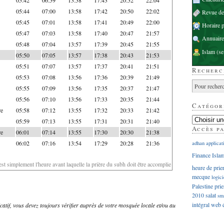
05:44
07:00
13:58
17:42
20:50
22:02
Revue d
05:45
07:01
13:58
17:41
20:49
22:00
Horaire p
05:47
07:03
13:58
17:40
20:47
21:57
Annuaire
05:48
07:04
13:57
17:39
20:45
21:55
Islam
(se
05:50
07:05
13:57
17:38
20:43
21:53
05:51
07:07
13:57
17:37
20:41
21:51
Recherc
05:53
07:08
13:56
17:36
20:39
21:49
05:55
07:09
13:56
17:35
20:37
21:47
05:56
07:10
13:56
17:33
20:35
21:44
Catégor
re
05:58
07:12
13:55
17:32
20:33
21:42
05:59
07:13
13:55
17:31
20:31
21:40
Accès p
re
06:01
07:14
13:55
17:30
20:30
21:38
06:02
07:16
13:54
17:29
20:28
21:36
adhan
applicat
Finance Isla
'est simplement l'heure avant laquelle la prière du subh doit être accomplie
heure de prie
mecque
logici
Palestine
prie
2010
salat
sm
intégral
web
dicatif, vous devez toujours vérifier auprès de votre mosquée locale et/ou au