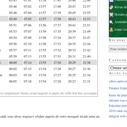
05:46
07:02
13:57
17:40
20:47
21:57
Revue d
05:48
07:04
13:57
17:39
20:45
21:55
Horaire p
05:49
07:05
13:57
17:38
20:43
21:53
Annuaire
05:51
07:06
13:56
17:37
20:41
21:51
Islam
(se
05:53
07:07
13:56
17:35
20:39
21:49
05:54
07:09
13:56
17:34
20:37
21:47
Recherc
05:56
07:10
13:56
17:33
20:35
21:44
e
05:57
07:11
13:55
17:32
20:33
21:42
05:59
07:13
13:55
17:31
20:31
21:40
Catégor
e
06:00
07:14
13:55
17:30
20:29
21:38
06:02
07:15
13:54
17:28
20:27
21:36
Accès p
re
06:03
07:16
13:54
17:27
20:25
21:34
06:05
07:18
13:54
17:26
20:23
21:31
adhan
applicat
Finance Isla
'est simplement l'heure avant laquelle la prière du subh doit être accomplie
heure de prie
mecque
logici
Palestine
prie
2010
salat
sm
intégral
web
dicatif, vous devez toujours vérifier auprès de votre mosquée locale et/ou au