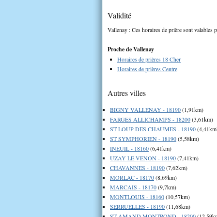
Validité
Vallenay : Ces horaires de prière sont valables p
Proche de Vallenay
Horaires de prières 18 Cher
Horaires de prières Centre
Autres villes
BIGNY VALLENAY - 18190
(1,91km)
FARGES ALLICHAMPS - 18200
(3,61km)
ST LOUP DES CHAUMES - 18190
(4,41km
ST SYMPHORIEN - 18190
(5,58km)
INEUIL - 18160
(6,41km)
UZAY LE VENON - 18190
(7,41km)
CHAVANNES - 18190
(7,62km)
MORLAC - 18170
(8,69km)
MARCAIS - 18170
(9,7km)
MONTLOUIS - 18160
(10,57km)
SERRUELLES - 18190
(11,68km)
ST AMAND MONTROND - 18200
(12,59k