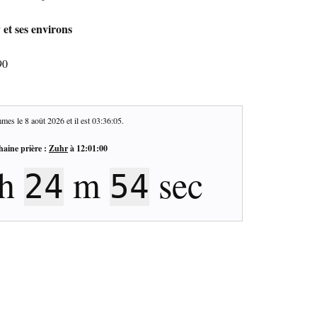
 et ses environs
90
mes le
8 août 2026
et il est
03:36:06
.
haine prière :
Zuhr
à
12:01:00
h
m
sec
24
53