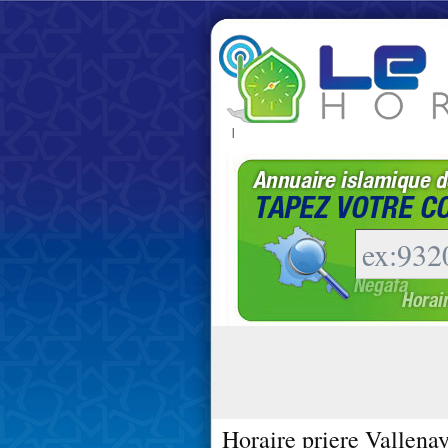
|
Horaire priere Vallena