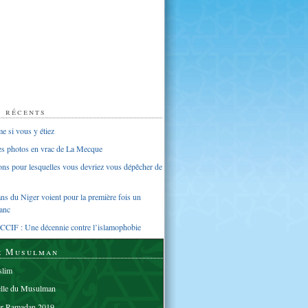
s récents
 si vous y étiez
ues photos en vrac de La Mecque
sons pour lesquelles vous devriez vous dépêcher de
s du Niger voient pour la première fois un
anc
CCIF : Une décennie contre l’islamophobie
e Musulman
lim
elle du Musulman
er Ramadan 2019