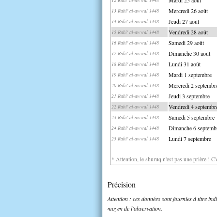
Mercredi 26 août
13 Rabi' al-awwal 1448
Jeudi 27 août
14 Rabi' al-awwal 1448
Vendredi 28 août
15 Rabi' al-awwal 1448
Samedi 29 août
16 Rabi' al-awwal 1448
Dimanche 30 août
17 Rabi' al-awwal 1448
Lundi 31 août
18 Rabi' al-awwal 1448
Mardi 1 septembre
19 Rabi' al-awwal 1448
Mercredi 2 septembr
20 Rabi' al-awwal 1448
Jeudi 3 septembre
21 Rabi' al-awwal 1448
Vendredi 4 septembr
22 Rabi' al-awwal 1448
Samedi 5 septembre
23 Rabi' al-awwal 1448
Dimanche 6 septemb
24 Rabi' al-awwal 1448
Lundi 7 septembre
25 Rabi' al-awwal 1448
* Attention, le shuruq n'est pas une prière ! C
Précision
Attention : ces données sont fournies à titre in
moyen de l'observation.