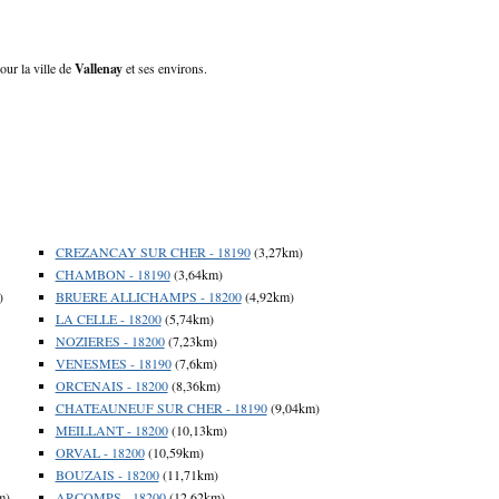
our la ville de
Vallenay
et ses environs.
CREZANCAY SUR CHER - 18190
(3,27km)
CHAMBON - 18190
(3,64km)
)
BRUERE ALLICHAMPS - 18200
(4,92km)
LA CELLE - 18200
(5,74km)
NOZIERES - 18200
(7,23km)
VENESMES - 18190
(7,6km)
ORCENAIS - 18200
(8,36km)
CHATEAUNEUF SUR CHER - 18190
(9,04km)
MEILLANT - 18200
(10,13km)
ORVAL - 18200
(10,59km)
BOUZAIS - 18200
(11,71km)
m)
ARCOMPS - 18200
(12,62km)