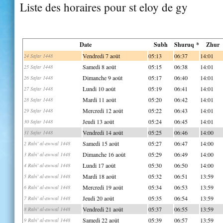
Liste des horaires pour st eloy de gy
Date
Subh
Shuruq *
Zhur
Vendredi 7 août
05:13
06:37
14:01
24 Safar 1448
Samedi 8 août
05:15
06:38
14:01
25 Safar 1448
Dimanche 9 août
05:17
06:40
14:01
26 Safar 1448
Lundi 10 août
05:19
06:41
14:01
27 Safar 1448
Mardi 11 août
05:20
06:42
14:01
28 Safar 1448
Mercredi 12 août
05:22
06:43
14:01
29 Safar 1448
Jeudi 13 août
05:24
06:45
14:01
30 Safar 1448
Vendredi 14 août
05:25
06:46
14:00
31 Safar 1448
Samedi 15 août
05:27
06:47
14:00
2 Rabi' al-awwal 1448
Dimanche 16 août
05:29
06:49
14:00
3 Rabi' al-awwal 1448
Lundi 17 août
05:30
06:50
14:00
4 Rabi' al-awwal 1448
Mardi 18 août
05:32
06:51
13:59
5 Rabi' al-awwal 1448
Mercredi 19 août
05:34
06:53
13:59
6 Rabi' al-awwal 1448
Jeudi 20 août
05:35
06:54
13:59
7 Rabi' al-awwal 1448
Vendredi 21 août
05:37
06:55
13:59
8 Rabi' al-awwal 1448
Samedi 22 août
05:39
06:57
13:59
9 Rabi' al-awwal 1448