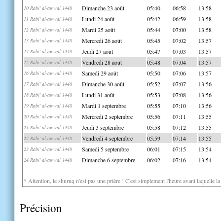
Dimanche 23 août
05:40
06:58
13:58
10 Rabi' al-awwal 1448
Lundi 24 août
05:42
06:59
13:58
11 Rabi' al-awwal 1448
Mardi 25 août
05:44
07:00
13:58
12 Rabi' al-awwal 1448
Mercredi 26 août
05:45
07:02
13:57
13 Rabi' al-awwal 1448
Jeudi 27 août
05:47
07:03
13:57
14 Rabi' al-awwal 1448
Vendredi 28 août
05:48
07:04
13:57
15 Rabi' al-awwal 1448
Samedi 29 août
05:50
07:06
13:57
16 Rabi' al-awwal 1448
Dimanche 30 août
05:52
07:07
13:56
17 Rabi' al-awwal 1448
Lundi 31 août
05:53
07:08
13:56
18 Rabi' al-awwal 1448
Mardi 1 septembre
05:55
07:10
13:56
19 Rabi' al-awwal 1448
Mercredi 2 septembre
05:56
07:11
13:55
20 Rabi' al-awwal 1448
Jeudi 3 septembre
05:58
07:12
13:55
21 Rabi' al-awwal 1448
Vendredi 4 septembre
05:59
07:14
13:55
22 Rabi' al-awwal 1448
Samedi 5 septembre
06:01
07:15
13:54
23 Rabi' al-awwal 1448
Dimanche 6 septembre
06:02
07:16
13:54
24 Rabi' al-awwal 1448
* Attention, le shuruq n'est pas une prière ! C'est simplement l'heure avant laquelle l
Précision