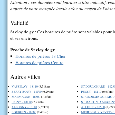
Attention : ces données sont fournies à titre indicatif, vou
auprès de votre mosquée locale et/ou au moyen de l'obser
Validité
St eloy de gy : Ces horaires de prière sont valables pour l
et ses environs.
Proche de St eloy de gy
Horaires de prières 18 Cher
Horaires de prières Centre
Autres villes
VASSELAY - 18110
(3,51km)
ST DOULCHARD - 1823
BERRY BOUY - 18500
(6,29km)
FUSSY - 18110
(6,61km)
MARMAGNE - 18500
(7,39km)
ST GEORGES SUR MOUL
PIGNY - 18110
(7,73km)
ST MARTIN D AUXIGNY 
ALLOGNY - 18110
(7,95km)
ALLOUIS - 18500
(8,77k
BOURGES - 18000
(9,43km)
MEHUN SUR YEVRE - 1