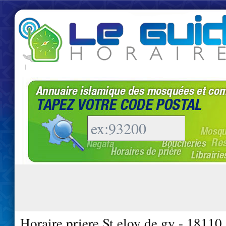
|
Horaire priere St eloy de gy - 18110