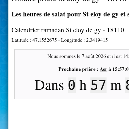
Les heures de salat pour St eloy de gy et 
Calendrier ramadan St eloy de gy - 18110
Latitude :
47.1552675
- Longitude :
2.3419415
Nous sommes le
7 août 2026
et il est
14
Prochaine prière :
Asr
à
15:57:0
Dans
h
m
0
57