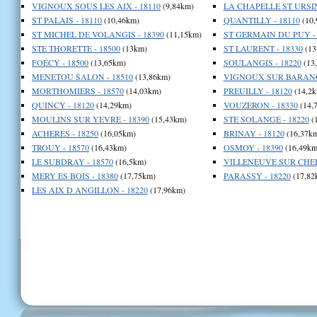
VIGNOUX SOUS LES AIX - 18110
(9,84km)
LA CHAPELLE ST URSIN
ST PALAIS - 18110
(10,46km)
QUANTILLY - 18110
(10,
ST MICHEL DE VOLANGIS - 18390
(11,15km)
ST GERMAIN DU PUY - 
STE THORETTE - 18500
(13km)
ST LAURENT - 18330
(13
FOECY - 18500
(13,65km)
SOULANGIS - 18220
(13
MENETOU SALON - 18510
(13,86km)
VIGNOUX SUR BARANG
MORTHOMIERS - 18570
(14,03km)
PREUILLY - 18120
(14,2k
QUINCY - 18120
(14,29km)
VOUZERON - 18330
(14,
MOULINS SUR YEVRE - 18390
(15,43km)
STE SOLANGE - 18220
(
ACHERES - 18250
(16,05km)
BRINAY - 18120
(16,37k
TROUY - 18570
(16,43km)
OSMOY - 18390
(16,49km
LE SUBDRAY - 18570
(16,5km)
VILLENEUVE SUR CHER 
MERY ES BOIS - 18380
(17,75km)
PARASSY - 18220
(17,82
LES AIX D ANGILLON - 18220
(17,96km)