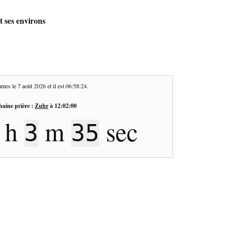
t ses environs
mes le
7 août 2026
et il est
06:58:25
.
haine prière :
Zuhr
à
12:02:00
h
m
sec
3
34