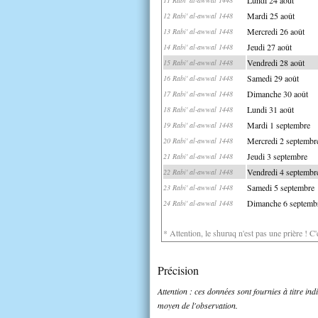
Mardi 25 août
12 Rabi' al-awwal 1448
Mercredi 26 août
13 Rabi' al-awwal 1448
Jeudi 27 août
14 Rabi' al-awwal 1448
Vendredi 28 août
15 Rabi' al-awwal 1448
Samedi 29 août
16 Rabi' al-awwal 1448
Dimanche 30 août
17 Rabi' al-awwal 1448
Lundi 31 août
18 Rabi' al-awwal 1448
Mardi 1 septembre
19 Rabi' al-awwal 1448
Mercredi 2 septembr
20 Rabi' al-awwal 1448
Jeudi 3 septembre
21 Rabi' al-awwal 1448
Vendredi 4 septembr
22 Rabi' al-awwal 1448
Samedi 5 septembre
23 Rabi' al-awwal 1448
Dimanche 6 septemb
24 Rabi' al-awwal 1448
* Attention, le shuruq n'est pas une prière ! C
Précision
Attention : ces données sont fournies à titre in
moyen de l'observation.