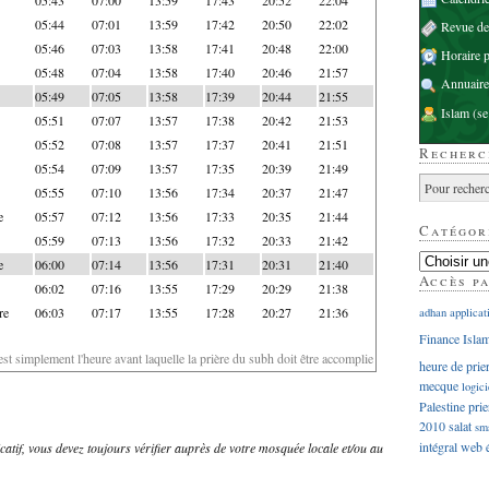
05:44
07:01
13:59
17:42
20:50
22:02
Revue d
05:46
07:03
13:58
17:41
20:48
22:00
Horaire p
05:48
07:04
13:58
17:40
20:46
21:57
Annuaire
05:49
07:05
13:58
17:39
20:44
21:55
Islam
(se
05:51
07:07
13:57
17:38
20:42
21:53
05:52
07:08
13:57
17:37
20:41
21:51
Recherc
05:54
07:09
13:57
17:35
20:39
21:49
05:55
07:10
13:56
17:34
20:37
21:47
e
05:57
07:12
13:56
17:33
20:35
21:44
Catégor
05:59
07:13
13:56
17:32
20:33
21:42
e
06:00
07:14
13:56
17:31
20:31
21:40
Accès p
06:02
07:16
13:55
17:29
20:29
21:38
re
06:03
07:17
13:55
17:28
20:27
21:36
adhan
applicat
Finance Isla
'est simplement l'heure avant laquelle la prière du subh doit être accomplie
heure de prie
mecque
logici
Palestine
prie
2010
salat
sm
intégral
web
dicatif, vous devez toujours vérifier auprès de votre mosquée locale et/ou au