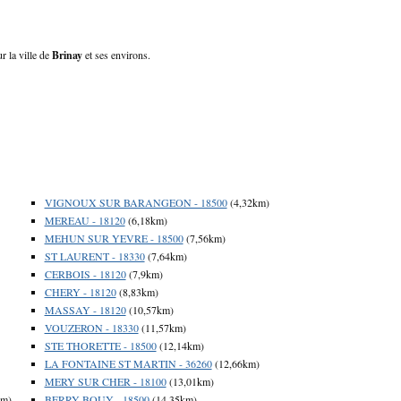
r la ville de
Brinay
et ses environs.
VIGNOUX SUR BARANGEON - 18500
(4,32km)
MEREAU - 18120
(6,18km)
MEHUN SUR YEVRE - 18500
(7,56km)
ST LAURENT - 18330
(7,64km)
CERBOIS - 18120
(7,9km)
CHERY - 18120
(8,83km)
MASSAY - 18120
(10,57km)
VOUZERON - 18330
(11,57km)
STE THORETTE - 18500
(12,14km)
LA FONTAINE ST MARTIN - 36260
(12,66km)
MERY SUR CHER - 18100
(13,01km)
km)
BERRY BOUY - 18500
(14,35km)