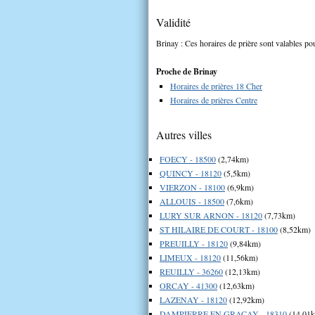
Validité
Brinay : Ces horaires de prière sont valables pou
Proche de Brinay
Horaires de prières 18 Cher
Horaires de prières Centre
Autres villes
FOECY - 18500
(2,74km)
QUINCY - 18120
(5,5km)
VIERZON - 18100
(6,9km)
ALLOUIS - 18500
(7,6km)
LURY SUR ARNON - 18120
(7,73km)
ST HILAIRE DE COURT - 18100
(8,52km)
PREUILLY - 18120
(9,84km)
LIMEUX - 18120
(11,56km)
REUILLY - 36260
(12,13km)
ORCAY - 41300
(12,63km)
LAZENAY - 18120
(12,92km)
DAMPIERRE EN GRACAY - 18310
(14,01