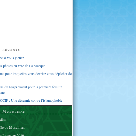
s récents
 si vous y étiez
ues photos en vrac de La Mecque
sons pour lesquelles vous devriez vous dépêcher de
s du Niger voient pour la première fois un
anc
CCIF : Une décennie contre l’islamophobie
e Musulman
lim
elle du Musulman
er Ramadan 2019