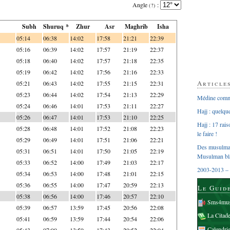
Angle
:
(?)
Subh
Shuruq *
Zhur
Asr
Maghrib
Isha
05:14
06:38
14:02
17:58
21:21
22:39
05:16
06:39
14:02
17:57
21:19
22:37
05:18
06:40
14:02
17:57
21:18
22:35
05:19
06:42
14:02
17:56
21:16
22:33
Article
05:21
06:43
14:02
17:55
21:15
22:31
05:23
06:44
14:02
17:54
21:13
22:29
Médine comme
05:24
06:46
14:01
17:53
21:11
22:27
Hajj : quelq
05:26
06:47
14:01
17:53
21:10
22:25
Hajj : 17 rai
05:28
06:48
14:01
17:52
21:08
22:23
le faire !
05:29
06:49
14:01
17:51
21:06
22:21
Des musulman
05:31
06:51
14:01
17:50
21:05
22:19
Musulman bl
05:33
06:52
14:00
17:49
21:03
22:17
2003-2013 – 
05:34
06:53
14:00
17:48
21:01
22:15
05:36
06:55
14:00
17:47
20:59
22:13
Le Guid
05:38
06:56
14:00
17:46
20:57
22:10
Sms4mus
05:39
06:57
13:59
17:45
20:56
22:08
La Citad
05:41
06:59
13:59
17:44
20:54
22:06
Calendri
05:43
07:00
13:59
17:43
20:52
22:04