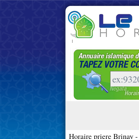
|
Horaire priere Brinay 