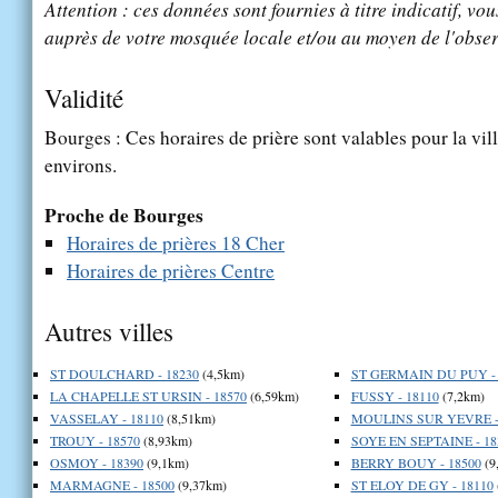
Attention : ces données sont fournies à titre indicatif, vou
auprès de votre mosquée locale et/ou au moyen de l'obser
Validité
Bourges : Ces horaires de prière sont valables pour la vil
environs.
Proche de Bourges
Horaires de prières 18 Cher
Horaires de prières Centre
Autres villes
ST DOULCHARD - 18230
(4,5km)
ST GERMAIN DU PUY - 
LA CHAPELLE ST URSIN - 18570
(6,59km)
FUSSY - 18110
(7,2km)
VASSELAY - 18110
(8,51km)
MOULINS SUR YEVRE -
TROUY - 18570
(8,93km)
SOYE EN SEPTAINE - 18
OSMOY - 18390
(9,1km)
BERRY BOUY - 18500
(9
MARMAGNE - 18500
(9,37km)
ST ELOY DE GY - 18110