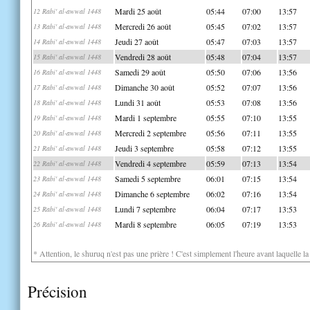
Mardi 25 août
05:44
07:00
13:57
12 Rabi' al-awwal 1448
Mercredi 26 août
05:45
07:02
13:57
13 Rabi' al-awwal 1448
Jeudi 27 août
05:47
07:03
13:57
14 Rabi' al-awwal 1448
Vendredi 28 août
05:48
07:04
13:57
15 Rabi' al-awwal 1448
Samedi 29 août
05:50
07:06
13:56
16 Rabi' al-awwal 1448
Dimanche 30 août
05:52
07:07
13:56
17 Rabi' al-awwal 1448
Lundi 31 août
05:53
07:08
13:56
18 Rabi' al-awwal 1448
Mardi 1 septembre
05:55
07:10
13:55
19 Rabi' al-awwal 1448
Mercredi 2 septembre
05:56
07:11
13:55
20 Rabi' al-awwal 1448
Jeudi 3 septembre
05:58
07:12
13:55
21 Rabi' al-awwal 1448
Vendredi 4 septembre
05:59
07:13
13:54
22 Rabi' al-awwal 1448
Samedi 5 septembre
06:01
07:15
13:54
23 Rabi' al-awwal 1448
Dimanche 6 septembre
06:02
07:16
13:54
24 Rabi' al-awwal 1448
Lundi 7 septembre
06:04
07:17
13:53
25 Rabi' al-awwal 1448
Mardi 8 septembre
06:05
07:19
13:53
26 Rabi' al-awwal 1448
* Attention, le shuruq n'est pas une prière ! C'est simplement l'heure avant laquelle l
Précision