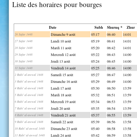
Liste des horaires pour bourges
Date
Subh
Shuruq *
Zhur
Dimanche 9 août
05:17
06:40
14:01
26 Safar 1448
Lundi 10 août
05:19
06:41
14:01
27 Safar 1448
Mardi 11 août
05:20
06:42
14:01
28 Safar 1448
Mercredi 12 août
05:22
06:43
14:00
29 Safar 1448
Jeudi 13 août
05:24
06:45
14:00
30 Safar 1448
Vendredi 14 août
05:25
06:46
14:00
31 Safar 1448
Samedi 15 août
05:27
06:47
14:00
2 Rabi' al-awwal 1448
Dimanche 16 août
05:29
06:49
14:00
3 Rabi' al-awwal 1448
Lundi 17 août
05:30
06:50
13:59
4 Rabi' al-awwal 1448
Mardi 18 août
05:32
06:51
13:59
5 Rabi' al-awwal 1448
Mercredi 19 août
05:34
06:53
13:59
6 Rabi' al-awwal 1448
Jeudi 20 août
05:35
06:54
13:59
7 Rabi' al-awwal 1448
Vendredi 21 août
05:37
06:55
13:59
8 Rabi' al-awwal 1448
Samedi 22 août
05:39
06:56
13:58
9 Rabi' al-awwal 1448
Dimanche 23 août
05:40
06:58
13:58
10 Rabi' al-awwal 1448
Lundi 24 août
05:42
06:59
13:58
11 Rabi' al-awwal 1448