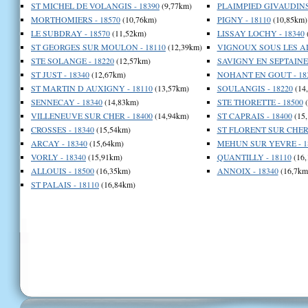
ST MICHEL DE VOLANGIS - 18390
(9,77km)
PLAIMPIED GIVAUDINS 
MORTHOMIERS - 18570
(10,76km)
PIGNY - 18110
(10,85km)
LE SUBDRAY - 18570
(11,52km)
LISSAY LOCHY - 18340
ST GEORGES SUR MOULON - 18110
(12,39km)
VIGNOUX SOUS LES AIX
STE SOLANGE - 18220
(12,57km)
SAVIGNY EN SEPTAINE 
ST JUST - 18340
(12,67km)
NOHANT EN GOUT - 18
ST MARTIN D AUXIGNY - 18110
(13,57km)
SOULANGIS - 18220
(14
SENNECAY - 18340
(14,83km)
STE THORETTE - 18500
(
VILLENEUVE SUR CHER - 18400
(14,94km)
ST CAPRAIS - 18400
(15
CROSSES - 18340
(15,54km)
ST FLORENT SUR CHER 
ARCAY - 18340
(15,64km)
MEHUN SUR YEVRE - 1
VORLY - 18340
(15,91km)
QUANTILLY - 18110
(16,
ALLOUIS - 18500
(16,35km)
ANNOIX - 18340
(16,7km
ST PALAIS - 18110
(16,84km)