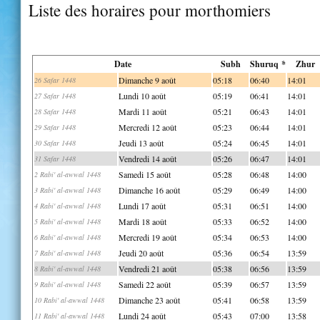
Liste des horaires pour morthomiers
Date
Subh
Shuruq *
Zhur
Dimanche 9 août
05:18
06:40
14:01
26 Safar 1448
Lundi 10 août
05:19
06:41
14:01
27 Safar 1448
Mardi 11 août
05:21
06:43
14:01
28 Safar 1448
Mercredi 12 août
05:23
06:44
14:01
29 Safar 1448
Jeudi 13 août
05:24
06:45
14:01
30 Safar 1448
Vendredi 14 août
05:26
06:47
14:01
31 Safar 1448
Samedi 15 août
05:28
06:48
14:00
2 Rabi' al-awwal 1448
Dimanche 16 août
05:29
06:49
14:00
3 Rabi' al-awwal 1448
Lundi 17 août
05:31
06:51
14:00
4 Rabi' al-awwal 1448
Mardi 18 août
05:33
06:52
14:00
5 Rabi' al-awwal 1448
Mercredi 19 août
05:34
06:53
14:00
6 Rabi' al-awwal 1448
Jeudi 20 août
05:36
06:54
13:59
7 Rabi' al-awwal 1448
Vendredi 21 août
05:38
06:56
13:59
8 Rabi' al-awwal 1448
Samedi 22 août
05:39
06:57
13:59
9 Rabi' al-awwal 1448
Dimanche 23 août
05:41
06:58
13:59
10 Rabi' al-awwal 1448
Lundi 24 août
05:43
07:00
13:58
11 Rabi' al-awwal 1448