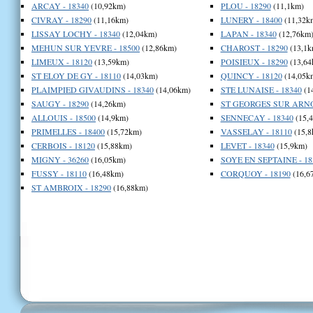
ARCAY - 18340
(10,92km)
PLOU - 18290
(11,1km)
CIVRAY - 18290
(11,16km)
LUNERY - 18400
(11,32k
LISSAY LOCHY - 18340
(12,04km)
LAPAN - 18340
(12,76km
MEHUN SUR YEVRE - 18500
(12,86km)
CHAROST - 18290
(13,1k
LIMEUX - 18120
(13,59km)
POISIEUX - 18290
(13,64
ST ELOY DE GY - 18110
(14,03km)
QUINCY - 18120
(14,05k
PLAIMPIED GIVAUDINS - 18340
(14,06km)
STE LUNAISE - 18340
(1
SAUGY - 18290
(14,26km)
ST GEORGES SUR ARNO
ALLOUIS - 18500
(14,9km)
SENNECAY - 18340
(15,
PRIMELLES - 18400
(15,72km)
VASSELAY - 18110
(15,8
CERBOIS - 18120
(15,88km)
LEVET - 18340
(15,9km)
MIGNY - 36260
(16,05km)
SOYE EN SEPTAINE - 18
FUSSY - 18110
(16,48km)
CORQUOY - 18190
(16,6
ST AMBROIX - 18290
(16,88km)