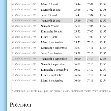
Mardi 25 août
05:44
07:01
13:58
12 Rabi' al-awwal 1448
Mercredi 26 août
05:46
07:02
13:58
13 Rabi' al-awwal 1448
Jeudi 27 août
05:47
07:04
13:57
14 Rabi' al-awwal 1448
Vendredi 28 août
05:49
07:05
13:57
15 Rabi' al-awwal 1448
Samedi 29 août
05:51
07:06
13:57
16 Rabi' al-awwal 1448
Dimanche 30 août
05:52
07:07
13:57
17 Rabi' al-awwal 1448
Lundi 31 août
05:54
07:09
13:56
18 Rabi' al-awwal 1448
Mardi 1 septembre
05:55
07:10
13:56
19 Rabi' al-awwal 1448
Mercredi 2 septembre
05:57
07:11
13:56
20 Rabi' al-awwal 1448
Jeudi 3 septembre
05:58
07:13
13:55
21 Rabi' al-awwal 1448
Vendredi 4 septembre
06:00
07:14
13:55
22 Rabi' al-awwal 1448
Samedi 5 septembre
06:01
07:15
13:55
23 Rabi' al-awwal 1448
Dimanche 6 septembre
06:03
07:17
13:54
24 Rabi' al-awwal 1448
Lundi 7 septembre
06:04
07:18
13:54
25 Rabi' al-awwal 1448
Mardi 8 septembre
06:06
07:19
13:54
26 Rabi' al-awwal 1448
* Attention, le shuruq n'est pas une prière ! C'est simplement l'heure avant laquelle l
Précision