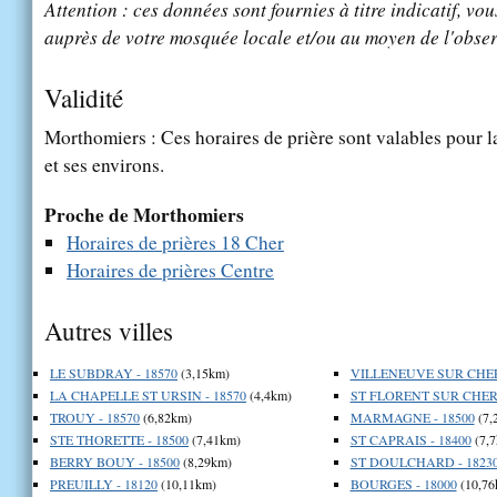
Attention : ces données sont fournies à titre indicatif, vou
auprès de votre mosquée locale et/ou au moyen de l'obser
Validité
Morthomiers : Ces horaires de prière sont valables pour l
et ses environs.
Proche de Morthomiers
Horaires de prières 18 Cher
Horaires de prières Centre
Autres villes
LE SUBDRAY - 18570
(3,15km)
VILLENEUVE SUR CHER 
LA CHAPELLE ST URSIN - 18570
(4,4km)
ST FLORENT SUR CHER 
TROUY - 18570
(6,82km)
MARMAGNE - 18500
(7,
STE THORETTE - 18500
(7,41km)
ST CAPRAIS - 18400
(7,7
BERRY BOUY - 18500
(8,29km)
ST DOULCHARD - 1823
PREUILLY - 18120
(10,11km)
BOURGES - 18000
(10,76