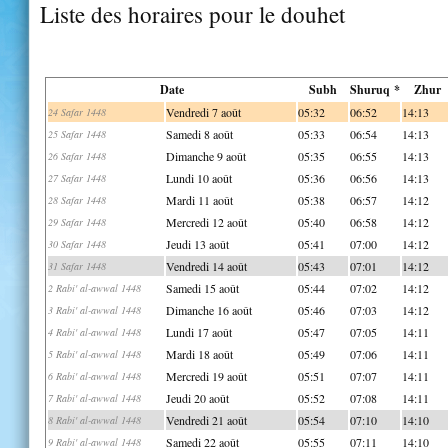
Liste des horaires pour le douhet
Date
Subh
Shuruq *
Zhur
Vendredi 7 août
05:32
06:52
14:13
24 Safar 1448
Samedi 8 août
05:33
06:54
14:13
25 Safar 1448
Dimanche 9 août
05:35
06:55
14:13
26 Safar 1448
Lundi 10 août
05:36
06:56
14:13
27 Safar 1448
Mardi 11 août
05:38
06:57
14:12
28 Safar 1448
Mercredi 12 août
05:40
06:58
14:12
29 Safar 1448
Jeudi 13 août
05:41
07:00
14:12
30 Safar 1448
Vendredi 14 août
05:43
07:01
14:12
31 Safar 1448
Samedi 15 août
05:44
07:02
14:12
2 Rabi' al-awwal 1448
Dimanche 16 août
05:46
07:03
14:12
3 Rabi' al-awwal 1448
Lundi 17 août
05:47
07:05
14:11
4 Rabi' al-awwal 1448
Mardi 18 août
05:49
07:06
14:11
5 Rabi' al-awwal 1448
Mercredi 19 août
05:51
07:07
14:11
6 Rabi' al-awwal 1448
Jeudi 20 août
05:52
07:08
14:11
7 Rabi' al-awwal 1448
Vendredi 21 août
05:54
07:10
14:10
8 Rabi' al-awwal 1448
Samedi 22 août
05:55
07:11
14:10
9 Rabi' al-awwal 1448