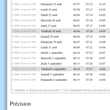
Dimanche 23 août
05:57
07:12
14:10
10 Rabi' al-awwal 1448
Lundi 24 août
05:58
07:13
14:10
11 Rabi' al-awwal 1448
Mardi 25 août
06:00
07:14
14:09
12 Rabi' al-awwal 1448
Mercredi 26 août
06:01
07:16
14:09
13 Rabi' al-awwal 1448
Jeudi 27 août
06:03
07:17
14:09
14 Rabi' al-awwal 1448
Vendredi 28 août
06:04
07:18
14:09
15 Rabi' al-awwal 1448
Samedi 29 août
06:06
07:19
14:08
16 Rabi' al-awwal 1448
Dimanche 30 août
06:07
07:21
14:08
17 Rabi' al-awwal 1448
Lundi 31 août
06:09
07:22
14:08
18 Rabi' al-awwal 1448
Mardi 1 septembre
06:10
07:23
14:07
19 Rabi' al-awwal 1448
Mercredi 2 septembre
06:12
07:24
14:07
20 Rabi' al-awwal 1448
Jeudi 3 septembre
06:13
07:26
14:07
21 Rabi' al-awwal 1448
Vendredi 4 septembre
06:14
07:27
14:06
22 Rabi' al-awwal 1448
Samedi 5 septembre
06:16
07:28
14:06
23 Rabi' al-awwal 1448
Dimanche 6 septembre
06:17
07:29
14:06
24 Rabi' al-awwal 1448
* Attention, le shuruq n'est pas une prière ! C'est simplement l'heure avant laquelle l
Précision