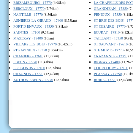
BRIZAMBOURG - 17770
(6,98km)
LA CHAPELLE DES POTS
BERCLOUX - 17770
(7,74km)
GRANDJEAN - 17350
(7,
NANTILLE - 17770
(8,36km)
FENIOUX - 17350
(8,18k
ASNIERES LA GIRAUD - 17400
(8,53km)
ST BRIS DES BOIS - 177
PORT D ENVAUX - 17350
(8,81km)
ST CESAIRE - 17770
(8,7
SAINTES - 17100
(9,53km)
ECURAT - 17810
(9,12km
MAZERAY - 17400
(10km)
TAILLANT - 17350
(9,91
VILLARS LES BOIS - 17770
(10,42km)
ST SAUVANT - 17610
(10
ST SAVINIEN - 17350
(10,76km)
STE MEME - 17770
(10,5
CHANIERS - 17610
(11,22km)
CRAZANNES - 17350
(11
EBEON - 17770
(11,41km)
BIGNAY - 17400
(11,26k
LES GONDS - 17100
(12,09km)
COURCOURY - 17100
(1
CHAGNON - 17770
(12,42km)
PLASSAY - 17250
(12,1k
AUTHON EBEON - 17770
(12,61km)
BURIE - 17770
(12,47km)