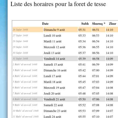
Liste des horaires pour la foret de tesse
Date
Subh
Shuruq *
Zhur
Dimanche 9 août
05:31
06:51
14:10
26 Safar 1448
Lundi 10 août
05:33
06:53
14:10
27 Safar 1448
Mardi 11 août
05:34
06:54
14:10
28 Safar 1448
Mercredi 12 août
05:36
06:55
14:10
29 Safar 1448
Jeudi 13 août
05:37
06:56
14:10
30 Safar 1448
Vendredi 14 août
05:39
06:58
14:09
31 Safar 1448
Samedi 15 août
05:41
06:59
14:09
2 Rabi' al-awwal 1448
Dimanche 16 août
05:42
07:00
14:09
3 Rabi' al-awwal 1448
Lundi 17 août
05:44
07:01
14:09
4 Rabi' al-awwal 1448
Mardi 18 août
05:45
07:03
14:09
5 Rabi' al-awwal 1448
Mercredi 19 août
05:47
07:04
14:08
6 Rabi' al-awwal 1448
Jeudi 20 août
05:48
07:05
14:08
7 Rabi' al-awwal 1448
Vendredi 21 août
05:50
07:06
14:08
8 Rabi' al-awwal 1448
Samedi 22 août
05:52
07:08
14:08
9 Rabi' al-awwal 1448
Dimanche 23 août
05:53
07:09
14:07
10 Rabi' al-awwal 1448
Lundi 24 août
05:55
07:10
14:07
11 Rabi' al-awwal 1448