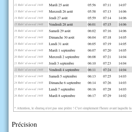
Mardi 25 août
05:56
07:11
14:07
12 Rabi' al-awwal 1448
Mercredi 26 août
05:58
07:13
14:06
13 Rabi' al-awwal 1448
Jeudi 27 août
05:59
07:14
14:06
14 Rabi' al-awwal 1448
Vendredi 28 août
06:01
07:15
14:06
15 Rabi' al-awwal 1448
Samedi 29 août
06:02
07:16
14:06
16 Rabi' al-awwal 1448
Dimanche 30 août
06:04
07:18
14:05
17 Rabi' al-awwal 1448
Lundi 31 août
06:05
07:19
14:05
18 Rabi' al-awwal 1448
Mardi 1 septembre
06:07
07:20
14:05
19 Rabi' al-awwal 1448
Mercredi 2 septembre
06:08
07:21
14:04
20 Rabi' al-awwal 1448
Jeudi 3 septembre
06:10
07:23
14:04
21 Rabi' al-awwal 1448
Vendredi 4 septembre
06:11
07:24
14:04
22 Rabi' al-awwal 1448
Samedi 5 septembre
06:13
07:25
14:03
23 Rabi' al-awwal 1448
Dimanche 6 septembre
06:14
07:26
14:03
24 Rabi' al-awwal 1448
Lundi 7 septembre
06:16
07:28
14:03
25 Rabi' al-awwal 1448
Mardi 8 septembre
06:17
07:29
14:02
26 Rabi' al-awwal 1448
* Attention, le shuruq n'est pas une prière ! C'est simplement l'heure avant laquelle l
Précision