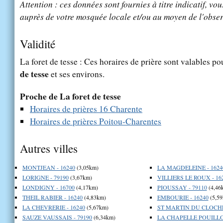
Attention : ces données sont fournies à titre indicatif, vou
auprès de votre mosquée locale et/ou au moyen de l'obser
Validité
La foret de tesse : Ces horaires de prière sont valables po
de tesse
et ses environs.
Proche de La foret de tesse
Horaires de prières 16 Charente
Horaires de prières Poitou-Charentes
Autres villes
MONTJEAN - 16240
(3,05km)
LA MAGDELEINE - 1624
LORIGNE - 79190
(3,67km)
VILLIERS LE ROUX - 16
LONDIGNY - 16700
(4,17km)
PIOUSSAY - 79110
(4,46
THEIL RABIER - 16240
(4,83km)
EMBOURIE - 16240
(5,59
LA CHEVRERIE - 16240
(5,67km)
ST MARTIN DU CLOCHER
SAUZE VAUSSAIS - 79190
(6,34km)
LA CHAPELLE POUILLO