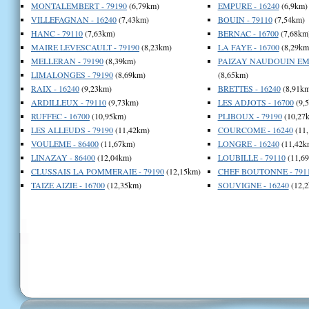
MONTALEMBERT - 79190
(6,79km)
EMPURE - 16240
(6,9km)
VILLEFAGNAN - 16240
(7,43km)
BOUIN - 79110
(7,54km)
HANC - 79110
(7,63km)
BERNAC - 16700
(7,68km
MAIRE LEVESCAULT - 79190
(8,23km)
LA FAYE - 16700
(8,29km
MELLERAN - 79190
(8,39km)
PAIZAY NAUDOUIN EMB
LIMALONGES - 79190
(8,69km)
(8,65km)
RAIX - 16240
(9,23km)
BRETTES - 16240
(8,91km
ARDILLEUX - 79110
(9,73km)
LES ADJOTS - 16700
(9,
RUFFEC - 16700
(10,95km)
PLIBOUX - 79190
(10,27
LES ALLEUDS - 79190
(11,42km)
COURCOME - 16240
(11
VOULEME - 86400
(11,67km)
LONGRE - 16240
(11,42k
LINAZAY - 86400
(12,04km)
LOUBILLE - 79110
(11,6
CLUSSAIS LA POMMERAIE - 79190
(12,15km)
CHEF BOUTONNE - 791
TAIZE AIZIE - 16700
(12,35km)
SOUVIGNE - 16240
(12,2