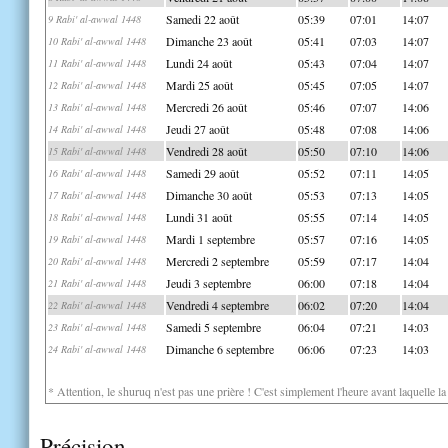
Samedi 22 août
05:39
07:01
14:07
9 Rabi' al-awwal 1448
Dimanche 23 août
05:41
07:03
14:07
10 Rabi' al-awwal 1448
Lundi 24 août
05:43
07:04
14:07
11 Rabi' al-awwal 1448
Mardi 25 août
05:45
07:05
14:07
12 Rabi' al-awwal 1448
Mercredi 26 août
05:46
07:07
14:06
13 Rabi' al-awwal 1448
Jeudi 27 août
05:48
07:08
14:06
14 Rabi' al-awwal 1448
Vendredi 28 août
05:50
07:10
14:06
15 Rabi' al-awwal 1448
Samedi 29 août
05:52
07:11
14:05
16 Rabi' al-awwal 1448
Dimanche 30 août
05:53
07:13
14:05
17 Rabi' al-awwal 1448
Lundi 31 août
05:55
07:14
14:05
18 Rabi' al-awwal 1448
Mardi 1 septembre
05:57
07:16
14:05
19 Rabi' al-awwal 1448
Mercredi 2 septembre
05:59
07:17
14:04
20 Rabi' al-awwal 1448
Jeudi 3 septembre
06:00
07:18
14:04
21 Rabi' al-awwal 1448
Vendredi 4 septembre
06:02
07:20
14:04
22 Rabi' al-awwal 1448
Samedi 5 septembre
06:04
07:21
14:03
23 Rabi' al-awwal 1448
Dimanche 6 septembre
06:06
07:23
14:03
24 Rabi' al-awwal 1448
* Attention, le shuruq n'est pas une prière ! C'est simplement l'heure avant laquelle l
Précision