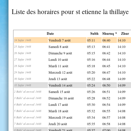
Liste des horaires pour st etienne la thillaye
Date
Subh
Shuruq *
Zhur
Vendredi 7 août
05:11
06:40
14:10
24 Safar 1448
Samedi 8 août
05:13
06:41
14:10
25 Safar 1448
Dimanche 9 août
05:15
06:42
14:10
26 Safar 1448
Lundi 10 août
05:16
06:44
14:10
27 Safar 1448
Mardi 11 août
05:18
06:45
14:10
28 Safar 1448
Mercredi 12 août
05:20
06:47
14:10
29 Safar 1448
Jeudi 13 août
05:22
06:48
14:09
30 Safar 1448
Vendredi 14 août
05:24
06:50
14:09
31 Safar 1448
Samedi 15 août
05:26
06:51
14:09
2 Rabi' al-awwal 1448
Dimanche 16 août
05:28
06:52
14:09
3 Rabi' al-awwal 1448
Lundi 17 août
05:30
06:54
14:09
4 Rabi' al-awwal 1448
Mardi 18 août
05:32
06:55
14:08
5 Rabi' al-awwal 1448
Mercredi 19 août
05:34
06:57
14:08
6 Rabi' al-awwal 1448
Jeudi 20 août
05:35
06:58
14:08
7 Rabi' al-awwal 1448
Vendredi 21 août
05:37
07:00
14:08
8 Rabi' al-awwal 1448