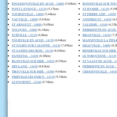
ENGLESQUEVILLE EN AUGE - 14800
(5,04km)
BONNEVILLE SUR TOUQ
PONT L EVEQUE - 14130
(5,17km)
ST HYMER - 14130
(5,59
TOURGEVILLE - 14800
(5,44km)
ST PIERRE AZIF - 14950
VAUVILLE - 14800
(5,61km)
ANNEBAULT - 14430
(6,
ST ARNOULT - 14800
(5,65km)
VALSEME - 14340
(6,32k
TOUQUES - 14800
(6,14km)
PIERREFITTE EN AUGE -
SURVILLE - 14130
(6,8km)
BRANVILLE - 14430
(7,2
TOURVILLE EN AUGE - 14130
(6,94km)
MANNEVILLE LA PIPARD
ST JULIEN SUR CALONNE - 14130
(7,85km)
DEAUVILLE - 14800
(8,2
ST GATIEN DES BOIS - 14130
(8,03km)
BENERVILLE SUR MER -
DANESTAL - 14430
(8,28km)
LE TORQUESNE - 14130
BLONVILLE SUR MER - 14910
(8,55km)
ST VAAST EN AUGE - 1
HEULAND - 14430
(8,81km)
PIERREFITE EN AUGE - 
TROUVILLE SUR MER - 14360
(9,04km)
CRESSEVEUILLE - 1443
FIERVILLE LES PARCS - 14130
(9,34km)
LE FOURNET - 14340
(9,74km)